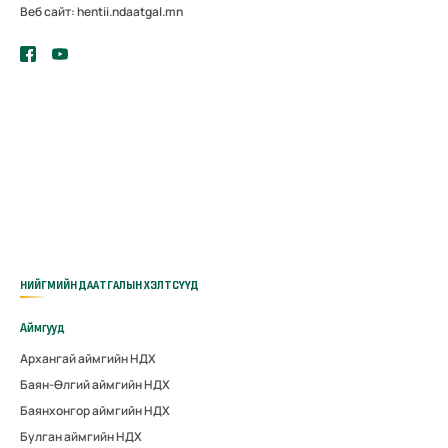
Веб сайт: hentii.ndaatgal.mn
НИЙГМИЙН ДААТГАЛЫН ХЭЛТСҮҮД
Аймгууд
Архангай аймгийн НДХ
Баян-Өлгий аймгийн НДХ
Баянхонгор аймгийн НДХ
Булган аймгийн НДХ