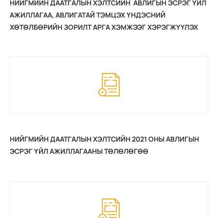
НИЙГМИЙН ДААТГАЛЫН ХЭЛТСИЙН АВЛИГЫН ЭСРЭГ ҮЙЛ
АЖИЛЛАГАА, АВЛИГАТАЙ ТЭМЦЭХ ҮНДЭСНИЙ
ХӨТӨЛБӨРИЙН ЗОРИЛТ АРГА ХЭМЖЭЭГ ХЭРЭГЖҮҮЛЭХ
2021 ОНЫ ТӨЛӨВЛӨГӨӨНИЙ ХЭРЭГЖИЛТ
НИЙГМИЙН ДААТГАЛЫН ХЭЛТСИЙН 2021 ОНЫ АВЛИГЫН
ЭСРЭГ ҮЙЛ АЖИЛЛАГААНЫ ТӨЛӨЛӨГӨӨ