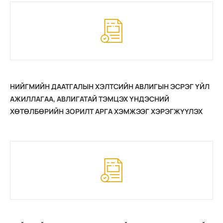
НИЙГМИЙН ДААТГАЛЫН ХЭЛТСИЙН АВЛИГЫН ЭСРЭГ ҮЙЛ
АЖИЛЛАГАА, АВЛИГАТАЙ ТЭМЦЭХ ҮНДЭСНИЙ
ХӨТӨЛБӨРИЙН ЗОРИЛТ АРГА ХЭМЖЭЭГ ХЭРЭГЖҮҮЛЭХ
2021 ОНЫ ТӨЛӨВЛӨГӨӨНИЙ ХЭРЭГЖИЛТ