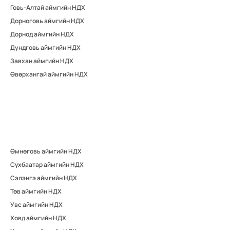
Говь-Алтай аймгийн НДХ
Дорноговь аймгийн НДХ
Дорнод аймгийн НДХ
Дундговь аймгийн НДХ
Завхан аймгийн НДХ
Өвөрхангай аймгийн НДХ
Өмнөговь аймгийн НДХ
Сүхбаатар аймгийн НДХ
Сэлэнгэ аймгийн НДХ
Төв аймгийн НДХ
Увс аймгийн НДХ
Ховд аймгийн НДХ