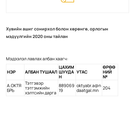
Хувийн ашиг сонирхол болон хөрөнгө, орлогын
мэдүүлгийн 2020 оны тайлан
Мэдээлэл лавлах албан хаагч:
ЦАХИМ
ӨРӨӨ
НЭР
АЛБАН ТУШААЛ
ШУУДА
УТАС
НИЙ
Н
№
Тэтгэвэр
А.ОКТЯ
889069
oktyabr.a@n
тэтгэмжийн
204
БРЬ
19
daatgal.mn
хэлтсийн дарга