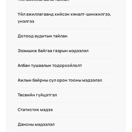
Үйл ажиллагаанд хийсэн хяналт-шинжилгээ,
үнэлгээ
Дотоод аудитын тайлан
Эзэмшиж байгаа газрын мэдээлэл
Албан тушаалын тодорхойлолт
Ажлын байрны сул орон тооны мэдээлэл
Төсвийн гүйцэтгэл
Статистик мэдээ
Дансны мэдээлэл