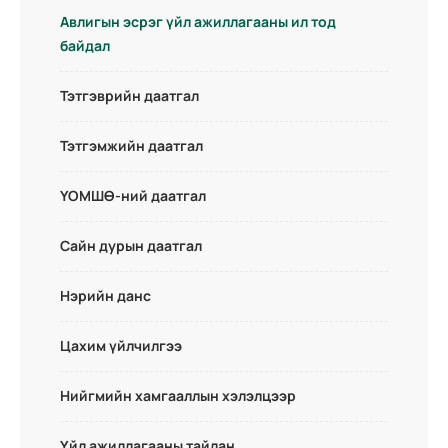
Авлигын эсрэг үйл ажиллагааны ил тод
байдал
Тэтгэврийн даатгал
Тэтгэмжийн даатгал
ҮОМШӨ-ний даатгал
Сайн дурын даатгал
Нэрийн данс
Цахим үйлчилгээ
Нийгмийн хамгааллын хэлэлцээр
Үйл ажиллагааны тайлан