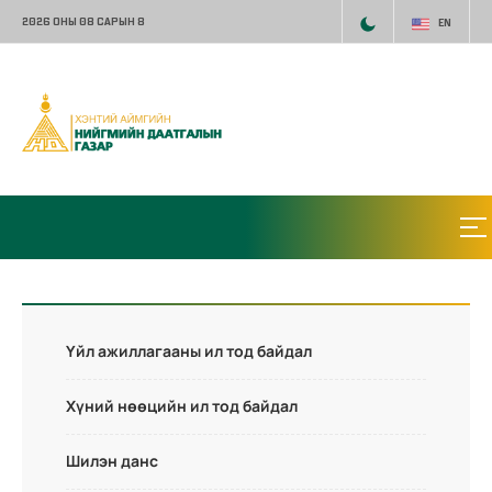
2026 ОНЫ 08 САРЫН 8
EN
Үйл ажиллагааны ил тод байдал
Хүний нөөцийн ил тод байдал
Шилэн данс