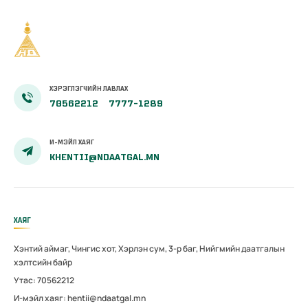
ХЭРЭГЛЭГЧИЙН ЛАВЛАХ
70562212
7777-1289
И-МЭЙЛ ХАЯГ
KHENTII@NDAATGAL.MN
ХАЯГ
Хэнтий аймаг, Чингис хот, Хэрлэн сум, 3-р баг, Нийгмийн даатгалын
хэлтсийн байр
Утас: 70562212
И-мэйл хаяг: hentii@ndaatgal.mn