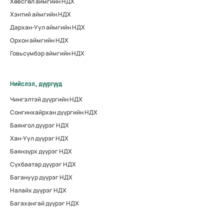
Хөвсгөл аймгийн НДХ
Хэнтий аймгийн НДХ
Дархан-Уул аймгийн НДХ
Орхон аймгийн НДХ
Говьсүмбэр аймгийн НДХ
Нийслэл, дүүргүүд
Чингэлтэй дүүргийн НДХ
Сонгинхайрхан дүүргийн НДХ
Баянгол дүүрэг НДХ
Хан-Уул дүүрэг НДХ
Баянзүрх дүүрэг НДХ
Сүхбаатар дүүрэг НДХ
Багануур дүүрэг НДХ
Налайх дүүрэг НДХ
Багахангай дүүрэг НДХ