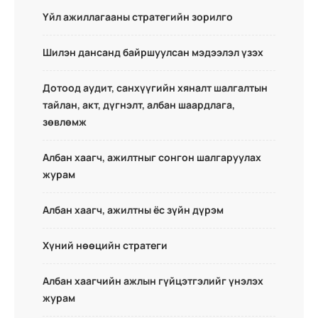
Үйл ажиллагааны стратегийн зорилго
Шилэн дансанд байршуулсан мэдээлэл үзэх
Дотоод аудит, санхүүгийн хяналт шалгалтын
тайлан, акт, дүгнэлт, албан шаардлага,
зөвлөмж
Албан хаагч, ажилтныг сонгон шалгаруулах
журам
Албан хаагч, ажилтны ёс зүйн дүрэм
Хүний нөөцийн стратеги
Албан хаагчийн ажлын гүйцэтгэлийг үнэлэх
журам