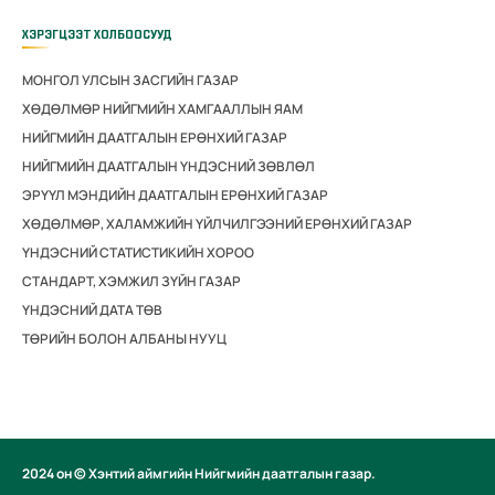
ХЭРЭГЦЭЭТ ХОЛБООСУУД
МОНГОЛ УЛСЫН ЗАСГИЙН ГАЗАР
ХӨДӨЛМӨР НИЙГМИЙН ХАМГААЛЛЫН ЯАМ
НИЙГМИЙН ДААТГАЛЫН ЕРӨНХИЙ ГАЗАР
НИЙГМИЙН ДААТГАЛЫН ҮНДЭСНИЙ ЗӨВЛӨЛ
ЭРҮҮЛ МЭНДИЙН ДААТГАЛЫН ЕРӨНХИЙ ГАЗАР
ХӨДӨЛМӨР, ХАЛАМЖИЙН ҮЙЛЧИЛГЭЭНИЙ ЕРӨНХИЙ ГАЗАР
ҮНДЭСНИЙ СТАТИСТИКИЙН ХОРОО
СТАНДАРТ, ХЭМЖИЛ ЗҮЙН ГАЗАР
ҮНДЭСНИЙ ДАТА ТӨВ
ТӨРИЙН БОЛОН АЛБАНЫ НУУЦ
2024 он © Хэнтий аймгийн Нийгмийн даатгалын газар.