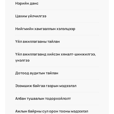
Нэрийн данс
Цахим үйлчилгээ
Нийгмийн хамгааллын хэлэлцээр
Үйл ажиллагааны тайлан
Үйл ажиллагаанд хийсэн хяналт-шинжилгээ,
үнэлгээ
Дотоод аудитын тайлан
Эзэмшиж байгаа газрын мэдээлэл
Албан тушаалын тодорхойлолт
Ажлын байрны сул орон тооны мэдээлэл