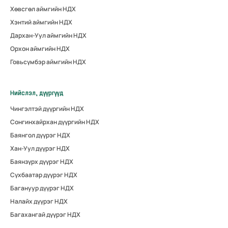
Хөвсгөл аймгийн НДХ
Хэнтий аймгийн НДХ
Дархан-Уул аймгийн НДХ
Орхон аймгийн НДХ
Говьсүмбэр аймгийн НДХ
Нийслэл, дүүргүүд
Чингэлтэй дүүргийн НДХ
Сонгинхайрхан дүүргийн НДХ
Баянгол дүүрэг НДХ
Хан-Уул дүүрэг НДХ
Баянзүрх дүүрэг НДХ
Сүхбаатар дүүрэг НДХ
Багануур дүүрэг НДХ
Налайх дүүрэг НДХ
Багахангай дүүрэг НДХ