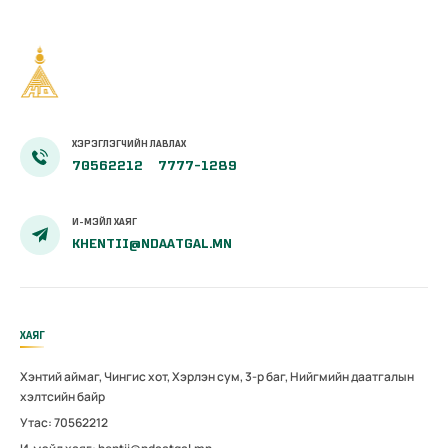
ХЭРЭГЛЭГЧИЙН ЛАВЛАХ
70562212
7777-1289
И-МЭЙЛ ХАЯГ
KHENTII@NDAATGAL.MN
ХАЯГ
Хэнтий аймаг, Чингис хот, Хэрлэн сум, 3-р баг, Нийгмийн даатгалын
хэлтсийн байр
Утас: 70562212