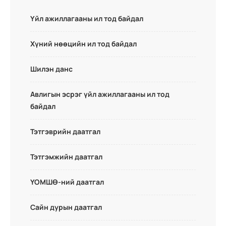
Үйл ажиллагааны ил тод байдал
Хүний нөөцийн ил тод байдал
Шилэн данс
Авлигын эсрэг үйл ажиллагааны ил тод
байдал
Тэтгэврийн даатгал
Тэтгэмжийн даатгал
ҮОМШӨ-ний даатгал
Сайн дурын даатгал