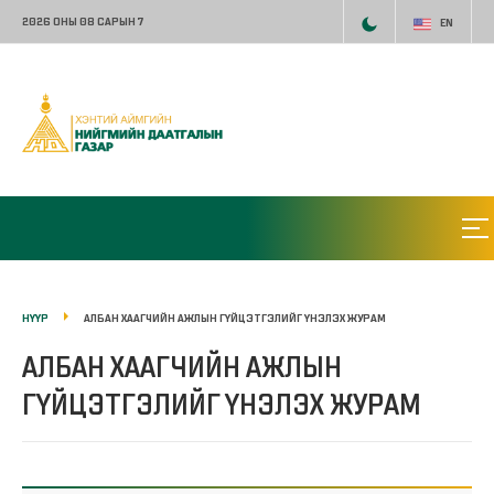
2026 ОНЫ 08 САРЫН 7
EN
НҮҮР
АЛБАН ХААГЧИЙН АЖЛЫН ГҮЙЦЭТГЭЛИЙГ ҮНЭЛЭХ ЖУРАМ
АЛБАН ХААГЧИЙН АЖЛЫН
ГҮЙЦЭТГЭЛИЙГ ҮНЭЛЭХ ЖУРАМ