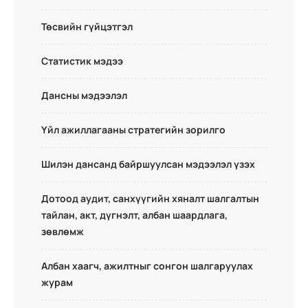
Төсвийн гүйцэтгэл
Статистик мэдээ
Дансны мэдээлэл
Үйл ажиллагааны стратегийн зорилго
Шилэн дансанд байршуулсан мэдээлэл үзэх
Дотоод аудит, санхүүгийн хяналт шалгалтын
тайлан, акт, дүгнэлт, албан шаардлага,
зөвлөмж
Албан хаагч, ажилтныг сонгон шалгаруулах
журам