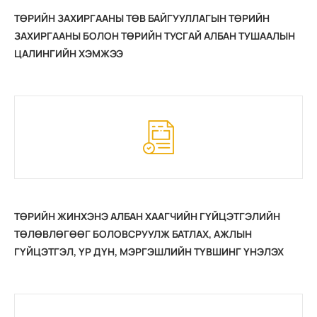
ТӨРИЙН ЗАХИРГААНЫ ТӨВ БАЙГУУЛЛАГЫН ТӨРИЙН
ЗАХИРГААНЫ БОЛОН ТӨРИЙН ТУСГАЙ АЛБАН ТУШААЛЫН
ЦАЛИНГИЙН ХЭМЖЭЭ
ТӨРИЙН ЖИНХЭНЭ АЛБАН ХААГЧИЙН ГҮЙЦЭТГЭЛИЙН
ТӨЛӨВЛӨГӨӨГ БОЛОВСРУУЛЖ БАТЛАХ, АЖЛЫН
ГҮЙЦЭТГЭЛ, ҮР ДҮН, МЭРГЭШЛИЙН ТҮВШИНГ ҮНЭЛЭХ
ЖУРАМ