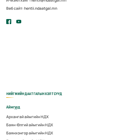
И-мэйл хаяг: hentii@ndaatgal.mn
Веб сайт: hentii.ndaatgal.mn
НИЙГМИЙН ДААТГАЛЫН ХЭЛТСҮҮД
Аймгууд
Архангай аймгийн НДХ
Баян-Өлгий аймгийн НДХ
Баянхонгор аймгийн НДХ