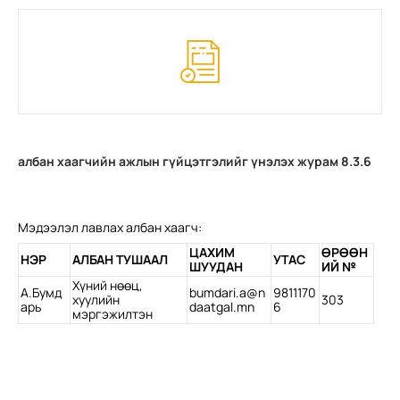
албан хаагчийн ажлын гүйцэтгэлийг үнэлэх журам 8.3.6
Мэдээлэл лавлах албан хаагч:
ЦАХИМ
ӨРӨӨН
НЭР
АЛБАН ТУШААЛ
УТАС
ШУУДАН
ИЙ №
Хүний нөөц,
А.Бумд
bumdari.a@n
9811170
хуулийн
303
арь
daatgal.mn
6
мэргэжилтэн