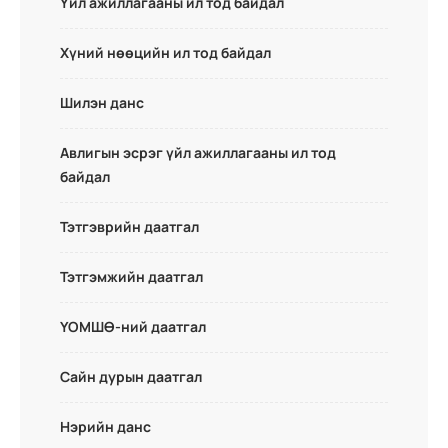
Үйл ажиллагааны ил тод байдал
Хүний нөөцийн ил тод байдал
Шилэн данс
Авлигын эсрэг үйл ажиллагааны ил тод
байдал
Тэтгэврийн даатгал
Тэтгэмжийн даатгал
ҮОМШӨ-ний даатгал
Сайн дурын даатгал
Нэрийн данс