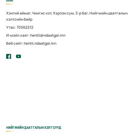
ХАЯГ
Хэнтий аймаг, Чингис хот, Хэрлэн сум, 3-р баг, Нийгмийн даатгалын
хэлтсийн байр
Утас: 70562212
И-мэйл хаяг: hentii@ndaatgal.mn
Веб сайт: hentii.ndaatgal.mn
НИЙГМИЙН ДААТГАЛЫН ХЭЛТСҮҮД