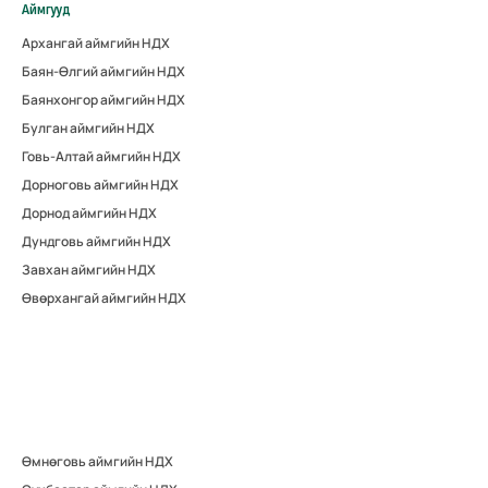
Аймгууд
Архангай аймгийн НДХ
Баян-Өлгий аймгийн НДХ
Баянхонгор аймгийн НДХ
Булган аймгийн НДХ
Говь-Алтай аймгийн НДХ
Дорноговь аймгийн НДХ
Дорнод аймгийн НДХ
Дундговь аймгийн НДХ
Завхан аймгийн НДХ
Өвөрхангай аймгийн НДХ
Өмнөговь аймгийн НДХ