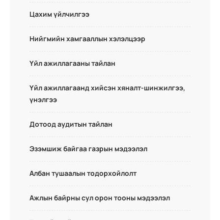
Цахим үйлчилгээ
Нийгмийн хамгааллын хэлэлцээр
Үйл ажиллагааны тайлан
Үйл ажиллагаанд хийсэн хяналт-шинжилгээ,
үнэлгээ
Дотоод аудитын тайлан
Эзэмшиж байгаа газрын мэдээлэл
Албан тушаалын тодорхойлолт
Ажлын байрны сул орон тооны мэдээлэл