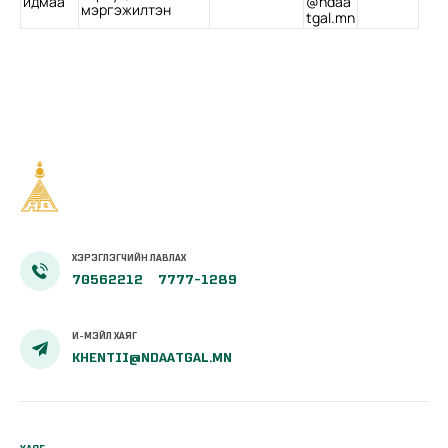
идмаа
@ndaa
мэргэжилтэн
tgal.mn
ХЭРЭГЛЭГЧИЙН ЛАВЛАХ
70562212
7777-1289
И-МЭЙЛ ХАЯГ
KHENTII@NDAATGAL.MN