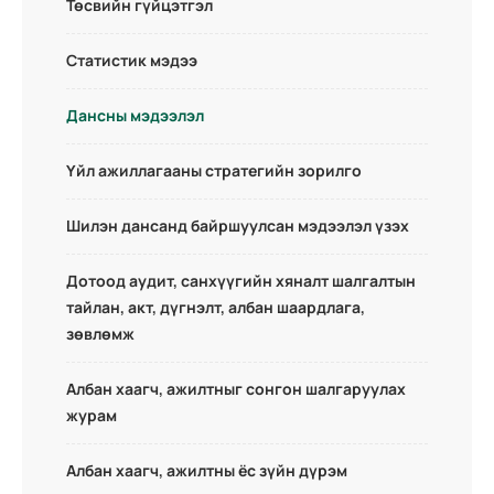
Төсвийн гүйцэтгэл
Статистик мэдээ
Дансны мэдээлэл
Үйл ажиллагааны стратегийн зорилго
Шилэн дансанд байршуулсан мэдээлэл үзэх
Дотоод аудит, санхүүгийн хяналт шалгалтын
тайлан, акт, дүгнэлт, албан шаардлага,
зөвлөмж
Албан хаагч, ажилтныг сонгон шалгаруулах
журам
Албан хаагч, ажилтны ёс зүйн дүрэм