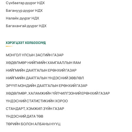
Сүхбаатар дүүрэг НДХ
Багануур дүүрэг НДХ
Налайх дүүрэг НДХ
Багахангай дүүрэг НДХ
ХЭРЭГЦЭЭТ ХОЛБООСУУД
МОНГОЛ УЛСЫН ЗАСГИЙН ГАЗАР
ХӨДӨЛМӨР НИЙГМИЙН ХАМГААЛЛЫН ЯАМ
НИЙГМИЙН ДААТГАЛЫН ЕРӨНХИЙ ГАЗАР
НИЙГМИЙН ДААТГАЛЫН ҮНДЭСНИЙ ЗӨВЛӨЛ
ЭРҮҮЛ МЭНДИЙН ДААТГАЛЫН ЕРӨНХИЙ ГАЗАР
ХӨДӨЛМӨР, ХАЛАМЖИЙН ҮЙЛЧИЛГЭЭНИЙ ЕРӨНХИЙ ГАЗАР
ҮНДЭСНИЙ СТАТИСТИКИЙН ХОРОО
СТАНДАРТ, ХЭМЖИЛ ЗҮЙН ГАЗАР
ҮНДЭСНИЙ ДАТА ТӨВ
ТӨРИЙН БОЛОН АЛБАНЫ НУУЦ