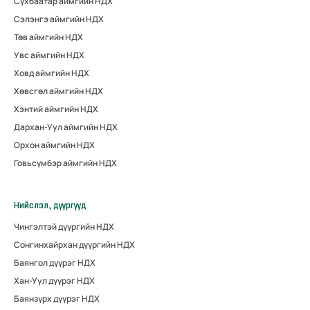
Сүхбаатар аймгийн НДХ
Сэлэнгэ аймгийн НДХ
Төв аймгийн НДХ
Увс аймгийн НДХ
Ховд аймгийн НДХ
Хөвсгөл аймгийн НДХ
Хэнтий аймгийн НДХ
Дархан-Уул аймгийн НДХ
Орхон аймгийн НДХ
Говьсүмбэр аймгийн НДХ
Нийслэл, дүүргүүд
Чингэлтэй дүүргийн НДХ
Сонгинхайрхан дүүргийн НДХ
Баянгол дүүрэг НДХ
Хан-Уул дүүрэг НДХ
Баянзүрх дүүрэг НДХ