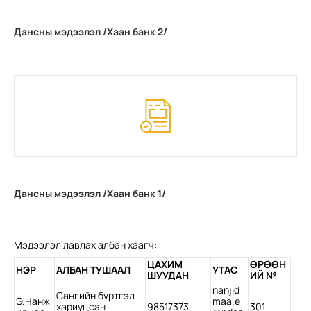
Дансны мэдээлэл /Хаан банк 2/
Дансны мэдээлэл /Хаан банк 1/
Мэдээлэл лавлах албан хаагч:
ЦАХИМ
ӨРӨӨН
НЭР
АЛБАН ТУШААЛ
УТАС
ШУУДАН
ИЙ №
nanjid
Сангийн бүртгэл
Э.Нанж
maa.e
хариуцсан
98517373
301