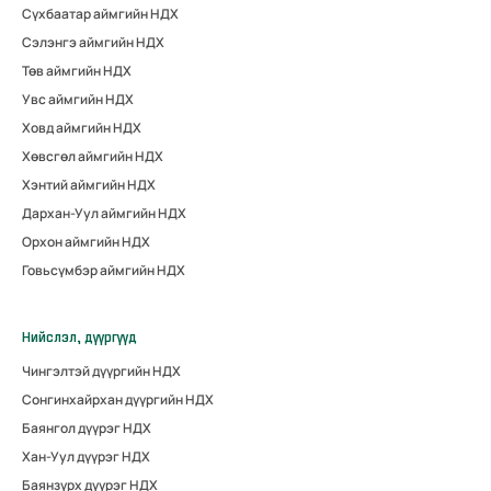
Сүхбаатар аймгийн НДХ
Сэлэнгэ аймгийн НДХ
Төв аймгийн НДХ
Увс аймгийн НДХ
Ховд аймгийн НДХ
Хөвсгөл аймгийн НДХ
Хэнтий аймгийн НДХ
Дархан-Уул аймгийн НДХ
Орхон аймгийн НДХ
Говьсүмбэр аймгийн НДХ
Нийслэл, дүүргүүд
Чингэлтэй дүүргийн НДХ
Сонгинхайрхан дүүргийн НДХ
Баянгол дүүрэг НДХ
Хан-Уул дүүрэг НДХ
Баянзүрх дүүрэг НДХ