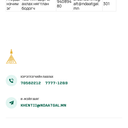
940894
нэчим
ахлах нягтлан
alt@ndaatgal.
301
80
эг
бодогч
mn
ХЭРЭГЛЭГЧИЙН ЛАВЛАХ
70562212
7777-1289
И-МЭЙЛ ХАЯГ
KHENTII@NDAATGAL.MN