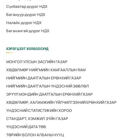
Сүхбаатар дүүрэг НДХ
Багануур дүүрэг НДХ
Налайх дүүрэг НДХ
Багахангай дүүрэг НДХ
ХЭРЭГЦЭЭТ ХОЛБООСУУД
МОНГОЛ УЛСЫН ЗАСГИЙН ГАЗАР
ХӨДӨЛМӨР НИЙГМИЙН ХАМГААЛЛЫН ЯАМ
НИЙГМИЙН ДААТГАЛЫН ЕРӨНХИЙ ГАЗАР
НИЙГМИЙН ДААТГАЛЫН ҮНДЭСНИЙ ЗӨВЛӨЛ
ЭРҮҮЛ МЭНДИЙН ДААТГАЛЫН ЕРӨНХИЙ ГАЗАР
ХӨДӨЛМӨР, ХАЛАМЖИЙН ҮЙЛЧИЛГЭЭНИЙ ЕРӨНХИЙ ГАЗАР
ҮНДЭСНИЙ СТАТИСТИКИЙН ХОРОО
СТАНДАРТ, ХЭМЖИЛ ЗҮЙН ГАЗАР
ҮНДЭСНИЙ ДАТА ТӨВ
ТӨРИЙН БОЛОН АЛБАНЫ НУУЦ