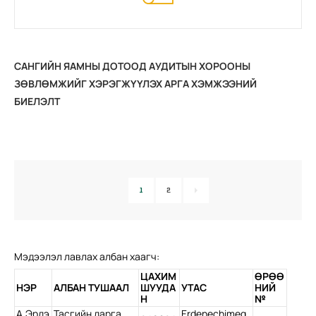
САНГИЙН ЯАМНЫ ДОТООД АУДИТЫН ХОРООНЫ
ЗӨВЛӨМЖИЙГ ХЭРЭГЖҮҮЛЭХ АРГА ХЭМЖЭЭНИЙ
БИЕЛЭЛТ
1
2
Мэдээлэл лавлах албан хаагч:
ЦАХИМ
ӨРӨӨ
НЭР
АЛБАН ТУШААЛ
ШУУДА
УТАС
НИЙ
Н
№
А.Эрдэ
Тасгийн дарга,
Erdenechimeg.