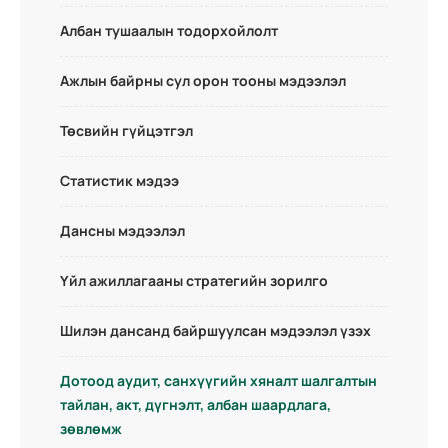
Албан тушаалын тодорхойлолт
Ажлын байрны сул орон тооны мэдээлэл
Төсвийн гүйцэтгэл
Статистик мэдээ
Дансны мэдээлэл
Үйл ажиллагааны стратегийн зорилго
Шилэн дансанд байршуулсан мэдээлэл үзэх
Дотоод аудит, санхүүгийн хяналт шалгалтын
тайлан, акт, дүгнэлт, албан шаардлага,
зөвлөмж