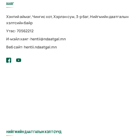
ХАЯГ
Хэнтий аймаг, Чингис хот, Хэрлэн сум, 3-р баг, Нийгмийн даатгалын
хэлтсийн байр
Утас: 70562212
И-мэйл хаяг: hentii@ndaatgal.mn
Веб сайт: hentii.ndaatgal.mn
НИЙГМИЙН ДААТГАЛЫН ХЭЛТСҮҮД