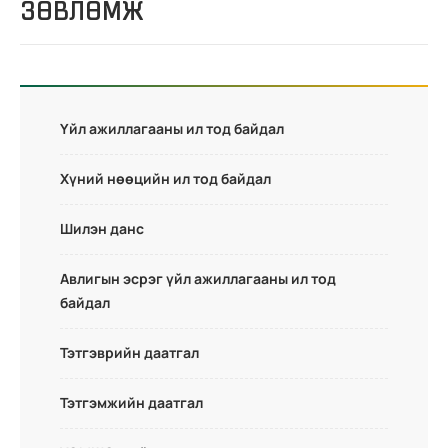
ЗӨВЛӨМЖ
Үйл ажиллагааны ил тод байдал
Хүний нөөцийн ил тод байдал
Шилэн данс
Авлигын эсрэг үйл ажиллагааны ил тод
байдал
Тэтгэврийн даатгал
Тэтгэмжийн даатгал