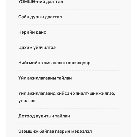
ҮОМШӨ-ний даатгал
Сайн дурын даатгал
Нэрийн данс
Цахим үйлчилгээ
Нийгмийн хамгааллын хэлэлцээр
Үйл ажиллагааны тайлан
Үйл ажиллагаанд хийсэн хяналт-шинжилгээ,
үнэлгээ
Дотоод аудитын тайлан
Эзэмшиж байгаа газрын мэдээлэл