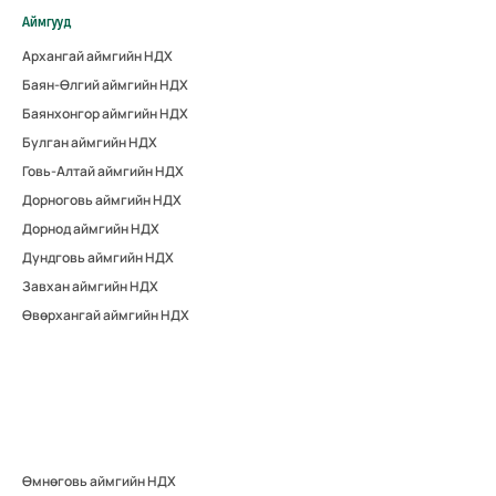
Аймгууд
Архангай аймгийн НДХ
Баян-Өлгий аймгийн НДХ
Баянхонгор аймгийн НДХ
Булган аймгийн НДХ
Говь-Алтай аймгийн НДХ
Дорноговь аймгийн НДХ
Дорнод аймгийн НДХ
Дундговь аймгийн НДХ
Завхан аймгийн НДХ
Өвөрхангай аймгийн НДХ
Өмнөговь аймгийн НДХ