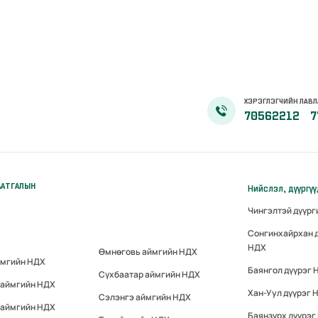
ХЭРЭГЛЭГЧИЙН ЛАВЛ
70562212
7
ААТГАЛЫН
Нийслэл, дүүргү
Чингэлтэй дүүр
Сонгинхайрхан 
НДХ
Өмнөговь аймгийн НДХ
ймгийн НДХ
Баянгол дүүрэг 
Сүхбаатар аймгийн НДХ
 аймгийн НДХ
Хан-Уул дүүрэг 
Сэлэнгэ аймгийн НДХ
 аймгийн НДХ
Баянзүрх дүүрэг