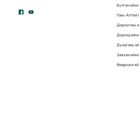
Булган айм
Говь-Алтай
Дорноговь 
Дорнод айм
Дундговь а
Завхан айм
Өвөрхангай