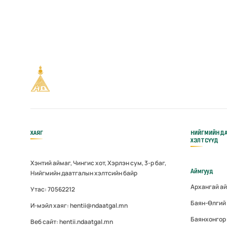
ХАЯГ
НИЙГМИЙН Д
ХЭЛТСҮҮД
Хэнтий аймаг, Чингис хот, Хэрлэн сум, 3-р баг,
Аймгууд
Нийгмийн даатгалын хэлтсийн байр
Архангай а
Утас: 70562212
Баян-Өлгий
И-мэйл хаяг: hentii@ndaatgal.mn
Баянхонгор
Веб сайт: hentii.ndaatgal.mn