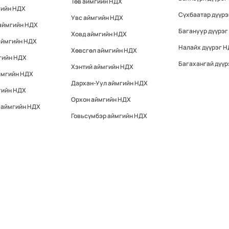
Төв аймгийн НДХ
гийн НДХ
Сүхбаатар дүүр
Увс аймгийн НДХ
 аймгийн НДХ
Багануур дүүрэг
Ховд аймгийн НДХ
аймгийн НДХ
Налайх дүүрэг 
Хөвсгөл аймгийн НДХ
гийн НДХ
Багахангай дүүр
Хэнтий аймгийн НДХ
ймгийн НДХ
Дархан-Уул аймгийн НДХ
гийн НДХ
Орхон аймгийн НДХ
 аймгийн НДХ
Говьсүмбэр аймгийн НДХ