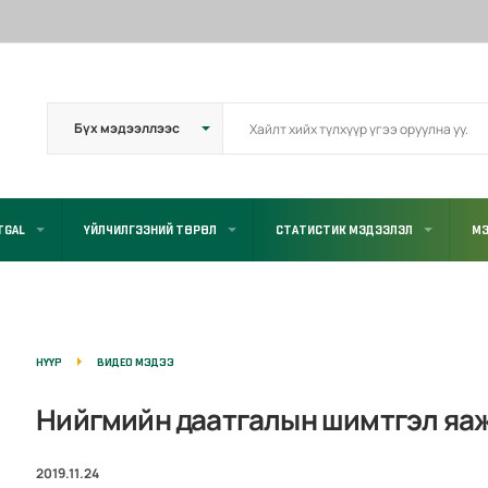
TGAL
ҮЙЛЧИЛГЭЭНИЙ ТӨРӨЛ
СТАТИСТИК МЭДЭЭЛЭЛ
МЭ
НҮҮР
ВИДЕО МЭДЭЭ
Нийгмийн даатгалын шимтгэл яаж
2019.11.24