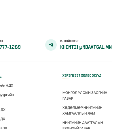
АХ
И-МЭЙЛ ХАЯГ
777-1289
KHENTII@NDAATGAL.MN
ХЭРЭГЦЭЭТ ХОЛБООСУУД
үд
гийн НДХ
МОНГОЛ УЛСЫН ЗАСГИЙН
дүүргийн
ГАЗАР
ХӨДӨЛМӨР НИЙГМИЙН
НДХ
ХАМГААЛЛЫН ЯАМ
НДХ
НИЙГМИЙН ДААТГАЛЫН
 НДХ
ЕРӨНХИЙ ГАЗАР