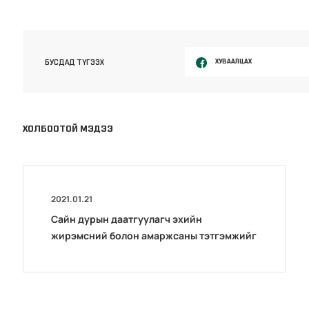
ХУВААЛЦАХ
БУСДАД ТҮГЭЭХ
ХОЛБООТОЙ МЭДЭЭ
2021.01.21
Сайн дурын даатгуулагч эхийн
жирэмсний болон амаржсаны тэтгэмжийг
100 хувиар олгож эхэллээ