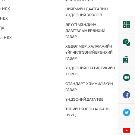
эг НДХ
НИЙГМИЙН ДААТГАЛЫН
ҮНДЭСНИЙ ЗӨВЛӨЛ
 НДХ
ЭРҮҮЛ МЭНДИЙН
НДХ
ДААТГАЛЫН ЕРӨНХИЙ
ГАЗАР
эг НДХ
ХӨДӨЛМӨР, ХАЛАМЖИЙН
ҮЙЛЧИЛГЭЭНИЙ ЕРӨНХИЙ
ГАЗАР
ҮНДЭСНИЙ СТАТИСТИКИЙН
ХОРОО
СТАНДАРТ, ХЭМЖИЛ ЗҮЙН
ГАЗАР
ҮНДЭСНИЙ ДАТА ТӨВ
ТӨРИЙН БОЛОН АЛБАНЫ
НУУЦ