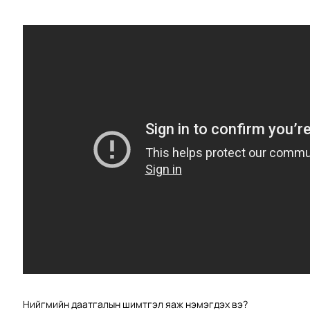
Нийгмийн даатгалын шимтгэл яаж нэмэгдэх вэ?