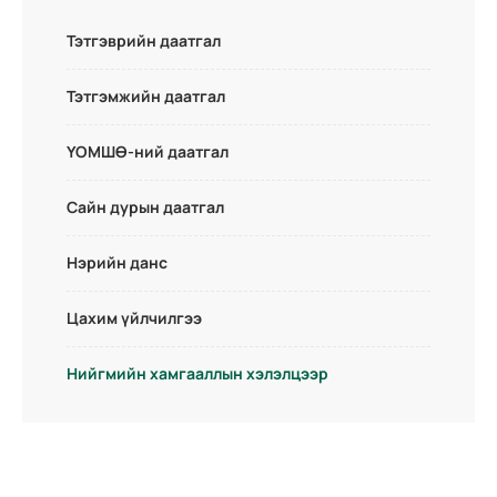
Тэтгэврийн даатгал
Тэтгэмжийн даатгал
ҮОМШӨ-ний даатгал
Сайн дурын даатгал
Нэрийн данс
Цахим үйлчилгээ
Нийгмийн хамгааллын хэлэлцээр