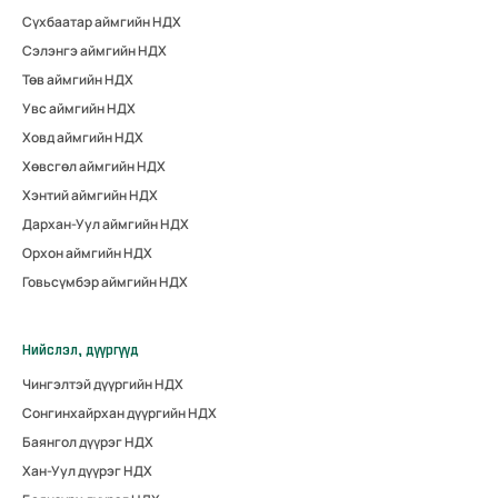
Сүхбаатар аймгийн НДХ
Сэлэнгэ аймгийн НДХ
Төв аймгийн НДХ
Увс аймгийн НДХ
Ховд аймгийн НДХ
Хөвсгөл аймгийн НДХ
Хэнтий аймгийн НДХ
Дархан-Уул аймгийн НДХ
Орхон аймгийн НДХ
Говьсүмбэр аймгийн НДХ
Нийслэл, дүүргүүд
Чингэлтэй дүүргийн НДХ
Сонгинхайрхан дүүргийн НДХ
Баянгол дүүрэг НДХ
Хан-Уул дүүрэг НДХ