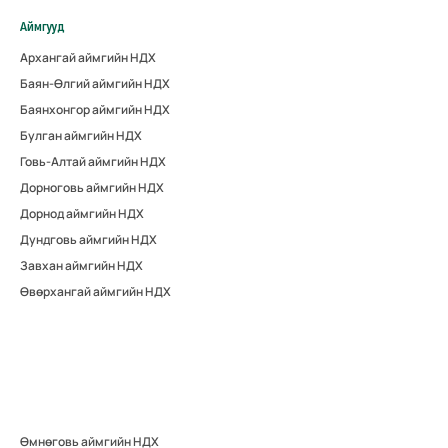
Аймгууд
Архангай аймгийн НДХ
Баян-Өлгий аймгийн НДХ
Баянхонгор аймгийн НДХ
Булган аймгийн НДХ
Говь-Алтай аймгийн НДХ
Дорноговь аймгийн НДХ
Дорнод аймгийн НДХ
Дундговь аймгийн НДХ
Завхан аймгийн НДХ
Өвөрхангай аймгийн НДХ
Өмнөговь аймгийн НДХ