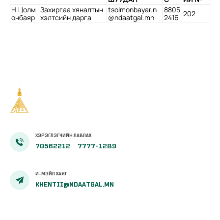
Н.Цолм
Захиргаа хяналтын
tsolmonbayar.n
8805
202
онбаяр
хэлтсийн дарга
@ndaatgal.mn
2416
ХЭРЭГЛЭГЧИЙН ЛАВЛАХ
70562212
7777-1289
И-МЭЙЛ ХАЯГ
KHENTII@NDAATGAL.MN