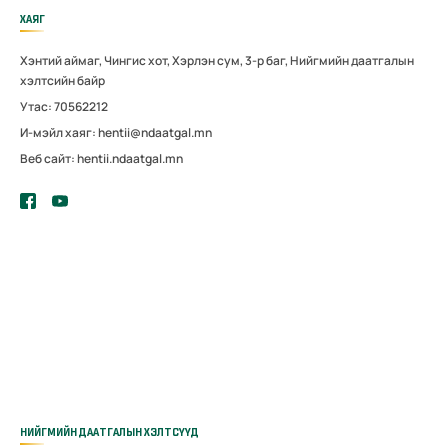
ХАЯГ
Хэнтий аймаг, Чингис хот, Хэрлэн сум, 3-р баг, Нийгмийн даатгалын
хэлтсийн байр
Утас: 70562212
И-мэйл хаяг: hentii@ndaatgal.mn
Веб сайт: hentii.ndaatgal.mn
НИЙГМИЙН ДААТГАЛЫН ХЭЛТСҮҮД