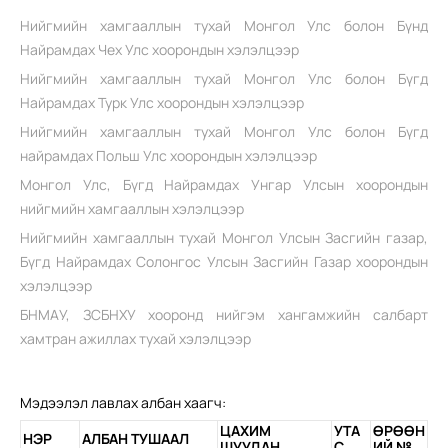
Нийгмийн хамгааллын тухай Монгол Улс болон Бүнд
Найрамдах Чех Улс хоорондын хэлэлцээр
Нийгмийн хамгааллын тухай Монгол Улс болон Бүгд
Найрамдах Турк Улс хоорондын хэлэлцээр
Нийгмийн хамгааллын тухай Монгол Улс болон Бүгд
найрамдах Польш Улс хоорондын хэлэлцээр
Монгол Улс, Бүгд Найрамдах Унгар Улсын хоорондын
нийгмийн хамгааллын хэлэлцээр
Нийгмийн хамгааллын тухай Монгол Улсын Засгийн газар,
Бүгд Найрамдах Солонгос Улсын Засгийн Газар хоорондын
хэлэлцээр
БНМАУ, ЗСБНХУ хооронд нийгэм хангамжийн салбарт
хамтран ажиллах тухай хэлэлцээр
Мэдээлэл лавлах албан хаагч:
ЦАХИМ
УТА
ӨРӨӨН
НЭР
АЛБАН ТУШААЛ
ШУУДАН
С
ИЙ №