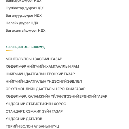
Баянзүрх дүүрэг НДХ
Сүхбаатар дүүрэг НДХ
Багануур дүүрэг НДХ
Налайх дүүрэг НДХ
Багахангай дүүрэг НДХ
ХЭРЭГЦЭЭТ ХОЛБООСУУД
МОНГОЛ УЛСЫН ЗАСГИЙН ГАЗАР
ХӨДӨЛМӨР НИЙГМИЙН ХАМГААЛЛЫН ЯАМ
НИЙГМИЙН ДААТГАЛЫН ЕРӨНХИЙ ГАЗАР
НИЙГМИЙН ДААТГАЛЫН ҮНДЭСНИЙ ЗӨВЛӨЛ
ЭРҮҮЛ МЭНДИЙН ДААТГАЛЫН ЕРӨНХИЙ ГАЗАР
ХӨДӨЛМӨР, ХАЛАМЖИЙН ҮЙЛЧИЛГЭЭНИЙ ЕРӨНХИЙ ГАЗАР
ҮНДЭСНИЙ СТАТИСТИКИЙН ХОРОО
СТАНДАРТ, ХЭМЖИЛ ЗҮЙН ГАЗАР
ҮНДЭСНИЙ ДАТА ТӨВ
ТӨРИЙН БОЛОН АЛБАНЫ НУУЦ