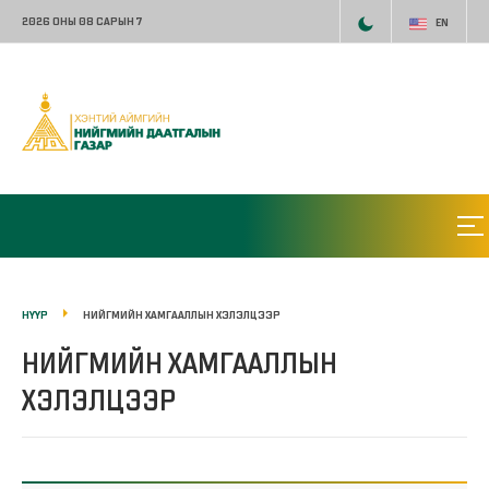
2026 ОНЫ 08 САРЫН 7
EN
НҮҮР
НИЙГМИЙН ХАМГААЛЛЫН ХЭЛЭЛЦЭЭР
НИЙГМИЙН ХАМГААЛЛЫН
ХЭЛЭЛЦЭЭР