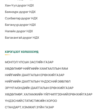
Хан-Уул дүүрэг НДХ
Баянзүрх дүүрэг НДХ
Сүхбаатар дүүрэг НДХ
Багануур дүүрэг НДХ
Налайх дүүрэг НДХ
Багахангай дүүрэг НДХ
ХЭРЭГЦЭЭТ ХОЛБООСУУД
МОНГОЛ УЛСЫН ЗАСГИЙН ГАЗАР
ХӨДӨЛМӨР НИЙГМИЙН ХАМГААЛЛЫН ЯАМ
НИЙГМИЙН ДААТГАЛЫН ЕРӨНХИЙ ГАЗАР
НИЙГМИЙН ДААТГАЛЫН ҮНДЭСНИЙ ЗӨВЛӨЛ
ЭРҮҮЛ МЭНДИЙН ДААТГАЛЫН ЕРӨНХИЙ ГАЗАР
ХӨДӨЛМӨР, ХАЛАМЖИЙН ҮЙЛЧИЛГЭЭНИЙ ЕРӨНХИЙ ГАЗАР
ҮНДЭСНИЙ СТАТИСТИКИЙН ХОРОО
СТАНДАРТ, ХЭМЖИЛ ЗҮЙН ГАЗАР