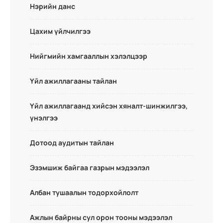
Нэрийн данс
Цахим үйлчилгээ
Нийгмийн хамгааллын хэлэлцээр
Үйл ажиллагааны тайлан
Үйл ажиллагаанд хийсэн хяналт-шинжилгээ,
үнэлгээ
Дотоод аудитын тайлан
Эзэмшиж байгаа газрын мэдээлэл
Албан тушаалын тодорхойлолт
Ажлын байрны сул орон тооны мэдээлэл