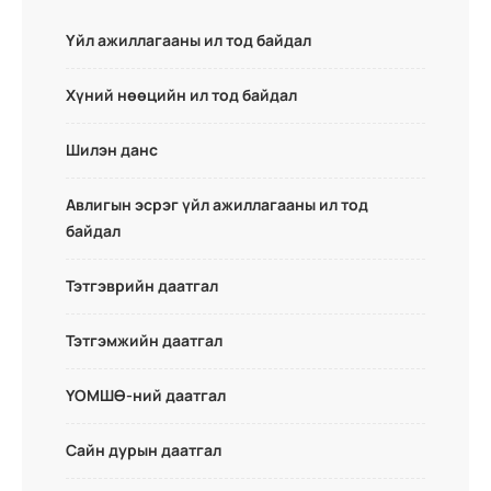
Үйл ажиллагааны ил тод байдал
Хүний нөөцийн ил тод байдал
Шилэн данс
Авлигын эсрэг үйл ажиллагааны ил тод
байдал
Тэтгэврийн даатгал
Тэтгэмжийн даатгал
ҮОМШӨ-ний даатгал
Сайн дурын даатгал