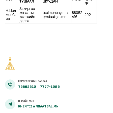
ТУШААЛ
ШУУДАН
№
Захиргаа
Н.Цол
хяналтын
tsolmonbayar.n
88052
монба
202
хэлтсийн
@ndaatgal.mn
416
яр
дарга
ХЭРЭГЛЭГЧИЙН ЛАВЛАХ
70562212
7777-1289
И-МЭЙЛ ХАЯГ
KHENTII@NDAATGAL.MN