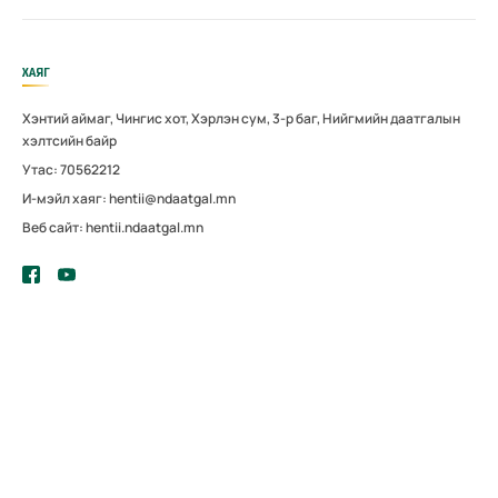
ХАЯГ
Хэнтий аймаг, Чингис хот, Хэрлэн сум, 3-р баг, Нийгмийн даатгалын
хэлтсийн байр
Утас: 70562212
И-мэйл хаяг: hentii@ndaatgal.mn
Веб сайт: hentii.ndaatgal.mn