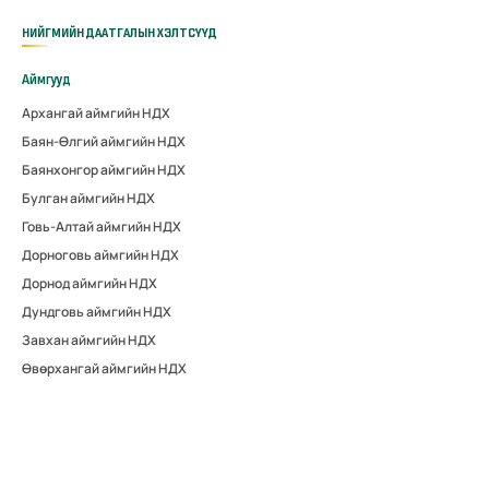
НИЙГМИЙН ДААТГАЛЫН ХЭЛТСҮҮД
Аймгууд
Архангай аймгийн НДХ
Баян-Өлгий аймгийн НДХ
Баянхонгор аймгийн НДХ
Булган аймгийн НДХ
Говь-Алтай аймгийн НДХ
Дорноговь аймгийн НДХ
Дорнод аймгийн НДХ
Дундговь аймгийн НДХ
Завхан аймгийн НДХ
Өвөрхангай аймгийн НДХ