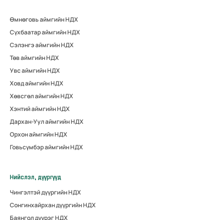
Өмнөговь аймгийн НДХ
Сүхбаатар аймгийн НДХ
Сэлэнгэ аймгийн НДХ
Төв аймгийн НДХ
Увс аймгийн НДХ
Ховд аймгийн НДХ
Хөвсгөл аймгийн НДХ
Хэнтий аймгийн НДХ
Дархан-Уул аймгийн НДХ
Орхон аймгийн НДХ
Говьсүмбэр аймгийн НДХ
Нийслэл, дүүргүүд
Чингэлтэй дүүргийн НДХ
Сонгинхайрхан дүүргийн НДХ
Баянгол дүүрэг НДХ