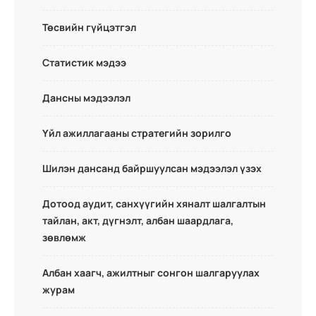
Төсвийн гүйцэтгэл
Статистик мэдээ
Дансны мэдээлэл
Үйл ажиллагааны стратегийн зорилго
Шилэн дансанд байршуулсан мэдээлэл үзэх
Дотоод аудит, санхүүгийн хяналт шалгалтын
тайлан, акт, дүгнэлт, албан шаардлага,
зөвлөмж
Албан хаагч, ажилтныг сонгон шалгаруулах
журам