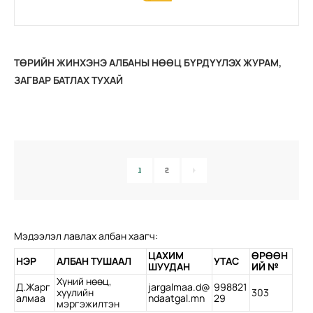
ТӨРИЙН ЖИНХЭНЭ АЛБАНЫ НӨӨЦ БҮРДҮҮЛЭХ ЖУРАМ,
ЗАГВАР БАТЛАХ ТУХАЙ
1
2
Мэдээлэл лавлах албан хаагч:
ЦАХИМ
ӨРӨӨН
НЭР
АЛБАН ТУШААЛ
УТАС
ШУУДАН
ИЙ №
Хүний нөөц,
Д.Жарг
jargalmaa.d@
998821
хуулийн
303
алмаа
ndaatgal.mn
29
мэргэжилтэн