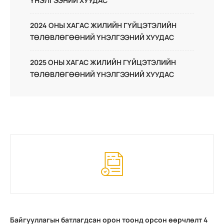
ҮНЭЛГЭЭНИЙ ХУУДАС
2024 ОНЫ ХАГАС ЖИЛИЙН ГҮЙЦЭТЭЛИЙН
ТӨЛӨВЛӨГӨӨНИЙ ҮНЭЛГЭЭНИЙ ХУУДАС
2025 ОНЫ ХАГАС ЖИЛИЙН ГҮЙЦЭТЭЛИЙН
ТӨЛӨВЛӨГӨӨНИЙ ҮНЭЛГЭЭНИЙ ХУУДАС
Байгууллагын батлагдсан орон тоонд орсон өөрчлөлт 4