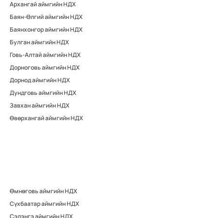
Архангай аймгийн НДХ
Баян-Өлгий аймгийн НДХ
Баянхонгор аймгийн НДХ
Булган аймгийн НДХ
Говь-Алтай аймгийн НДХ
Дорноговь аймгийн НДХ
Дорнод аймгийн НДХ
Дундговь аймгийн НДХ
Завхан аймгийн НДХ
Өвөрхангай аймгийн НДХ
Өмнөговь аймгийн НДХ
Сүхбаатар аймгийн НДХ
Сэлэнгэ аймгийн НДХ