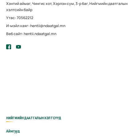
Хэнтий аймаг, Чингис хот, Хэрлэн сум, 3-р баг, Нийгмийн даатгалын
хэлтсийн байр
Утас: 70562212
И-мэйл хаяг: hentii@ndaatgal.mn
Веб сайт: hentii.ndaatgal.mn
НИЙГМИЙН ДААТГАЛЫН ХЭЛТСҮҮД
Аймгууд