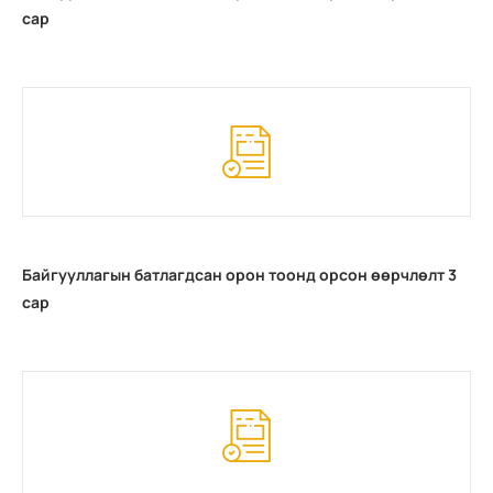
сар
Байгууллагын батлагдсан орон тоонд орсон өөрчлөлт 3
сар