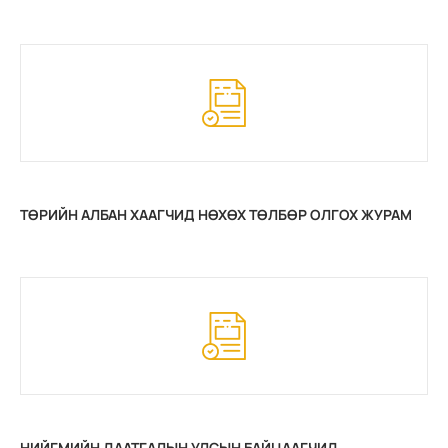
ТӨРИЙН АЛБАН ХААГЧИД НӨХӨХ ТӨЛБӨР ОЛГОХ ЖУРАМ
НИЙГМИЙН ДААТГАЛЫН УЛСЫН БАЙЦААГЧИД