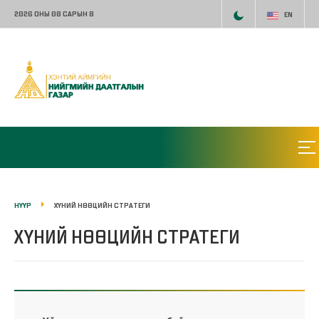
2026 ОНЫ 08 САРЫН 8
EN
НҮҮР
ХҮНИЙ НӨӨЦИЙН СТРАТЕГИ
ХҮНИЙ НӨӨЦИЙН СТРАТЕГИ