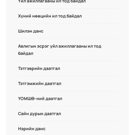
Үйл ажиллагааны ил тод байдал
Хүний нөөцийн ил тод байдал
Шилэн данс
Авлигын эсрэг үйл ажиллагааны ил тод
байдал
Тэтгэврийн даатгал
Тэтгэмжийн даатгал
ҮОМШӨ-ний даатгал
Сайн дурын даатгал
Нэрийн данс