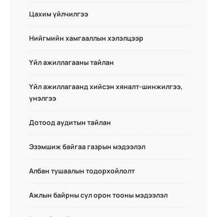
Цахим үйлчилгээ
Нийгмийн хамгааллын хэлэлцээр
Үйл ажиллагааны тайлан
Үйл ажиллагаанд хийсэн хяналт-шинжилгээ,
үнэлгээ
Дотоод аудитын тайлан
Эзэмшиж байгаа газрын мэдээлэл
Албан тушаалын тодорхойлолт
Ажлын байрны сул орон тооны мэдээлэл