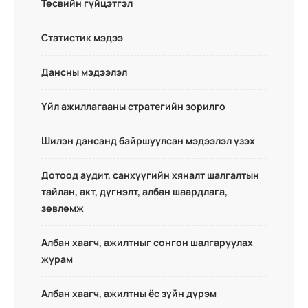
Төсвийн гүйцэтгэл
Статистик мэдээ
Дансны мэдээлэл
Үйл ажиллагааны стратегийн зорилго
Шилэн дансанд байршуулсан мэдээлэл үзэх
Дотоод аудит, санхүүгийн хяналт шалгалтын
тайлан, акт, дүгнэлт, албан шаардлага,
зөвлөмж
Албан хаагч, ажилтныг сонгон шалгаруулах
журам
Албан хаагч, ажилтны ёс зүйн дүрэм