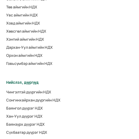
Төв аймгийн НДХ
Увс аймгийн НДХ
Ховд аймгийн НДХ
Хөвсгөл аймгийн НДХ
Хэнтий аймгийн НДХ
Дархан-Уул аймгийн НДХ
Орхон аймгийн НДХ
Говьсүмбэр аймгийн НДХ
Нийслэл, дүүргүүд
Чингэлтэй дүүргийн НДХ
Сонгинхайрхан дүүргийн НДХ
Баянгол дүүрэг НДХ
Хан-Уул дүүрэг НДХ
Баянзүрх дүүрэг НДХ
Сүхбаатар дүүрэг НДХ