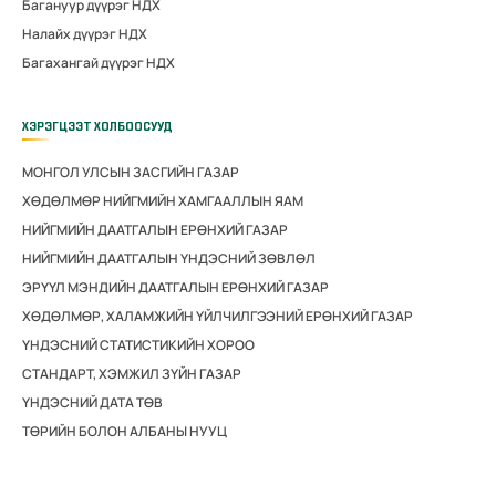
Багануур дүүрэг НДХ
Налайх дүүрэг НДХ
Багахангай дүүрэг НДХ
ХЭРЭГЦЭЭТ ХОЛБООСУУД
МОНГОЛ УЛСЫН ЗАСГИЙН ГАЗАР
ХӨДӨЛМӨР НИЙГМИЙН ХАМГААЛЛЫН ЯАМ
НИЙГМИЙН ДААТГАЛЫН ЕРӨНХИЙ ГАЗАР
НИЙГМИЙН ДААТГАЛЫН ҮНДЭСНИЙ ЗӨВЛӨЛ
ЭРҮҮЛ МЭНДИЙН ДААТГАЛЫН ЕРӨНХИЙ ГАЗАР
ХӨДӨЛМӨР, ХАЛАМЖИЙН ҮЙЛЧИЛГЭЭНИЙ ЕРӨНХИЙ ГАЗАР
ҮНДЭСНИЙ СТАТИСТИКИЙН ХОРОО
СТАНДАРТ, ХЭМЖИЛ ЗҮЙН ГАЗАР
ҮНДЭСНИЙ ДАТА ТӨВ
ТӨРИЙН БОЛОН АЛБАНЫ НУУЦ