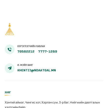
ХЭРЭГЛЭГЧИЙН ЛАВЛАХ
70562212
7777-1289
И-МЭЙЛ ХАЯГ
KHENTII@NDAATGAL.MN
ХАЯГ
Хэнтий аймаг, Чингис хот, Хэрлэн сум, 3-р баг, Нийгмийн даатгалын
хэлтсийн байр