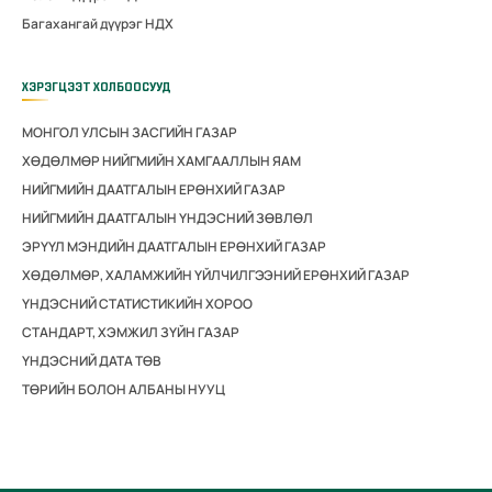
Багахангай дүүрэг НДХ
ХЭРЭГЦЭЭТ ХОЛБООСУУД
МОНГОЛ УЛСЫН ЗАСГИЙН ГАЗАР
ХӨДӨЛМӨР НИЙГМИЙН ХАМГААЛЛЫН ЯАМ
НИЙГМИЙН ДААТГАЛЫН ЕРӨНХИЙ ГАЗАР
НИЙГМИЙН ДААТГАЛЫН ҮНДЭСНИЙ ЗӨВЛӨЛ
ЭРҮҮЛ МЭНДИЙН ДААТГАЛЫН ЕРӨНХИЙ ГАЗАР
ХӨДӨЛМӨР, ХАЛАМЖИЙН ҮЙЛЧИЛГЭЭНИЙ ЕРӨНХИЙ ГАЗАР
ҮНДЭСНИЙ СТАТИСТИКИЙН ХОРОО
СТАНДАРТ, ХЭМЖИЛ ЗҮЙН ГАЗАР
ҮНДЭСНИЙ ДАТА ТӨВ
ТӨРИЙН БОЛОН АЛБАНЫ НУУЦ