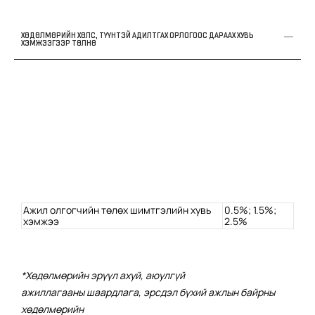
ХӨДӨЛМӨРИЙН ХӨЛС, ТҮҮНТЭЙ АДИЛТГАХ ОРЛОГООС ДАРААХ ХУВЬ
ХЭМЖЭЭГЭЭР ТӨЛНӨ
Ажил олгогчийн төлөх шимтгэлийн хувь
0.5%; 1.5%;
хэмжээ
2.5%
*Хөдөлмөрийн эрүүл ахуй, аюулгүй
ажиллагааны
шаардлага, эрсдэл бүхий
ажлын байрны
хөдөлмөрийн