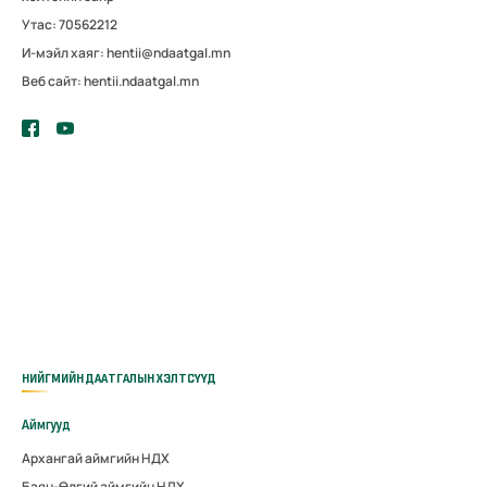
Утас: 70562212
И-мэйл хаяг: hentii@ndaatgal.mn
Веб сайт: hentii.ndaatgal.mn
НИЙГМИЙН ДААТГАЛЫН ХЭЛТСҮҮД
Аймгууд
Архангай аймгийн НДХ
Баян-Өлгий аймгийн НДХ