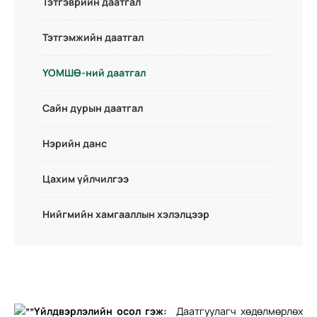
Тэтгэврийн даатгал
Тэтгэмжийн даатгал
ҮОМШӨ-ний даатгал
Сайн дурын даатгал
Нэрийн данс
Цахим үйлчилгээ
Нийгмийн хамгааллын хэлэлцээр
Үйлдвэрлэлийн осол гэж:
Даатгуулагч хөдөлмөрлөх