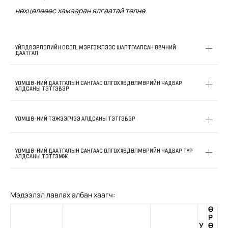
нөхцөлөөөс хамааран ялгаатай төлнө.
ҮЙЛДВЭРЛЭЛИЙН ОСОЛ, МЭРГЭЖЛЭЭС ШАЛТГААЛСАН ӨВЧНИЙ
ДААТГАЛ
ҮОМШӨ-НИЙ ДААТГАЛЫН САНГААС ОЛГОХ ХӨДӨЛМӨРИЙН ЧАДВАР
АЛДСАНЫ ТЭТГЭВЭР
ҮОМШӨ-НИЙ ТЭЖЭЭГЧЭЭ АЛДСАНЫ ТЭТГЭВЭР
ҮОМШӨ-НИЙ ДААТГАЛЫН САНГААС ОЛГОХ ХӨДӨЛМӨРИЙН ЧАДВАР ТҮР
АЛДСАНЫ ТЭТГЭМЖ
Мэдээлэл лавлах албан хаагч:
Ө
Р
У
Ө