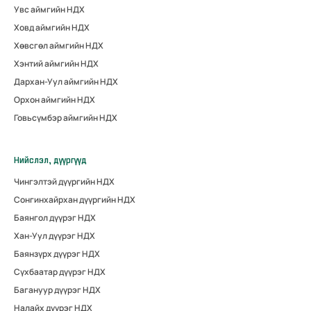
Увс аймгийн НДХ
Ховд аймгийн НДХ
Хөвсгөл аймгийн НДХ
Хэнтий аймгийн НДХ
Дархан-Уул аймгийн НДХ
Орхон аймгийн НДХ
Говьсүмбэр аймгийн НДХ
Нийслэл, дүүргүүд
Чингэлтэй дүүргийн НДХ
Сонгинхайрхан дүүргийн НДХ
Баянгол дүүрэг НДХ
Хан-Уул дүүрэг НДХ
Баянзүрх дүүрэг НДХ
Сүхбаатар дүүрэг НДХ
Багануур дүүрэг НДХ
Налайх дүүрэг НДХ