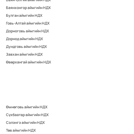
Баянхонгор аймгийн НДХ
Булган аймгийн НДХ
Говь-Алтай аймгийн НДХ
Дорноговь аймгийн НДХ
Дорнод аймгийн НДХ
Дундговь аймгийн НДХ
Завхан аймгийн НДХ
Өвөрхангай аймгийн НДХ
Өмнөговь аймгийн НДХ
Сүхбаатар аймгийн НДХ
Сэлэнгэ аймгийн НДХ
Төв аймгийн НДХ