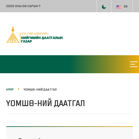
2026 ОНЫ 08 САРЫН 7
EN
НҮҮР
ҮОМШӨ-НИЙ ДААТГАЛ
ҮОМШӨ-НИЙ ДААТГАЛ