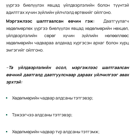
үүргээ биелүүлэх явцад үйлдвэрлэлийн болон түүнтэй
адилтгах хүчин зүйлийн үйлчлэлд өртөхийг ойлгоно.
Мэргэжлээс шалтгаалсан өвчин гэж:
Даатгуулагч
хөдөлмөрлөх үүргээ биелүүлэх явцад хөдөлмөрийн нөхцөл,
үйлдвэрлэлийн сөрөг хүчин зүйлийн нөлөөллөөс
хөдөлмөрийн чадвараа алдахад хүргэсэн архаг болон хурц
эмгэгийг ойлгоно.
–
Та үйлдвэрлэлийн осол, мэргэжлээс шалтгаалсан
өвчний даатгалд даатгуулснаар дараах үйлчилгээг авах
эрхтэй:
Хөдөлмөрийн чадвар алдсаны тэтгэвэр;
Тэжээгчээ алдсаны тэтгэвэр;
Хөдөлмөрийн чадвар тvр алдсаны тэтгэмж;