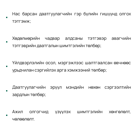
Нас барсан даатгуулагчийн гэр бүлийн гишүүнд олгох
тэтгэмж;
Хөдөлмөрийн чадвар алдсаны тэтгэвэр авагчийн
тэтгэврийн даатгалын шимтгэлийн төлбөр;
Үйлдвэрлэлийн осол, мэргэжлээс шалтгаалсан өвчнөөс
урьдчилан сэргийлэх арга хэмжээний төлбөр;
Даатгуулагчийн эрүүл мэндийн нөхөн сэргээлтийн
зардлын төлбөр;
Ажил олгогчид үзүүлэх шимтгэлийн хөнгөлөлт,
чөлөөлөлт.