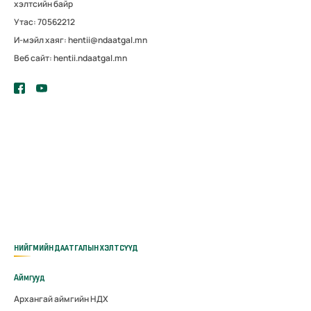
хэлтсийн байр
Утас: 70562212
И-мэйл хаяг: hentii@ndaatgal.mn
Веб сайт: hentii.ndaatgal.mn
НИЙГМИЙН ДААТГАЛЫН ХЭЛТСҮҮД
Аймгууд
Архангай аймгийн НДХ