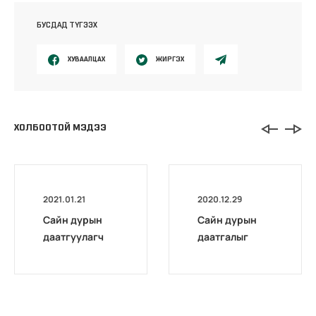
БУСДАД ТҮГЭЭХ
ХУВААЛЦАХ
ЖИРГЭХ
ХОЛБООТОЙ МЭДЭЭ
2021.01.21
2020.12.29
Сайн дурын
Сайн дурын
даатгуулагч
даатгалыг
эхийн
бүрэн
жирэмсний
цахимжууллаа.
болон
амаржсаны