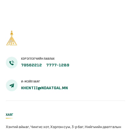
тэтгэмжийг
100 хувиар
олгож эхэллээ
ХЭРЭГЛЭГЧИЙН ЛАВЛАХ
70562212
7777-1289
И-МЭЙЛ ХАЯГ
KHENTII@NDAATGAL.MN
ХАЯГ
Хэнтий аймаг, Чингис хот, Хэрлэн сум, 3-р баг, Нийгмийн даатгалын