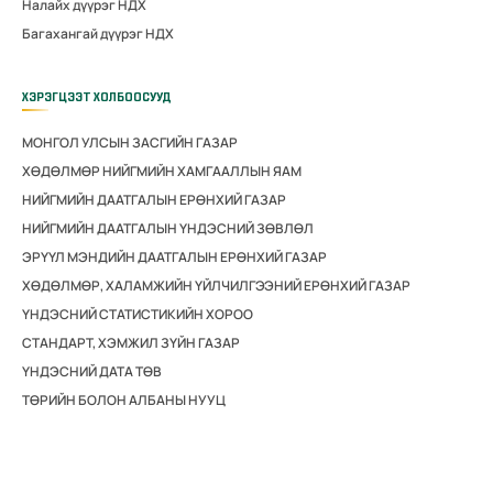
Налайх дүүрэг НДХ
Багахангай дүүрэг НДХ
ХЭРЭГЦЭЭТ ХОЛБООСУУД
МОНГОЛ УЛСЫН ЗАСГИЙН ГАЗАР
ХӨДӨЛМӨР НИЙГМИЙН ХАМГААЛЛЫН ЯАМ
НИЙГМИЙН ДААТГАЛЫН ЕРӨНХИЙ ГАЗАР
НИЙГМИЙН ДААТГАЛЫН ҮНДЭСНИЙ ЗӨВЛӨЛ
ЭРҮҮЛ МЭНДИЙН ДААТГАЛЫН ЕРӨНХИЙ ГАЗАР
ХӨДӨЛМӨР, ХАЛАМЖИЙН ҮЙЛЧИЛГЭЭНИЙ ЕРӨНХИЙ ГАЗАР
ҮНДЭСНИЙ СТАТИСТИКИЙН ХОРОО
СТАНДАРТ, ХЭМЖИЛ ЗҮЙН ГАЗАР
ҮНДЭСНИЙ ДАТА ТӨВ
ТӨРИЙН БОЛОН АЛБАНЫ НУУЦ