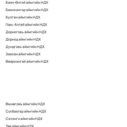
Баян-Өлгий аймгийн НДХ
Баянхонгор аймгийн НДХ
Булган аймгийн НДХ
Говь-Алтай аймгийн НДХ
Дорноговь аймгийн НДХ
Дорнод аймгийн НДХ
Дундговь аймгийн НДХ
Завхан аймгийн НДХ
Өвөрхангай аймгийн НДХ
Өмнөговь аймгийн НДХ
Сүхбаатар аймгийн НДХ
Сэлэнгэ аймгийн НДХ
Төв аймгийн НДХ