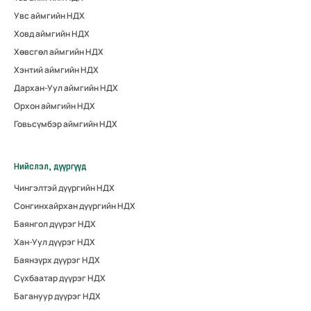
Увс аймгийн НДХ
Ховд аймгийн НДХ
Хөвсгөл аймгийн НДХ
Хэнтий аймгийн НДХ
Дархан-Уул аймгийн НДХ
Орхон аймгийн НДХ
Говьсүмбэр аймгийн НДХ
Нийслэл, дүүргүүд
Чингэлтэй дүүргийн НДХ
Сонгинхайрхан дүүргийн НДХ
Баянгол дүүрэг НДХ
Хан-Уул дүүрэг НДХ
Баянзүрх дүүрэг НДХ
Сүхбаатар дүүрэг НДХ
Багануур дүүрэг НДХ