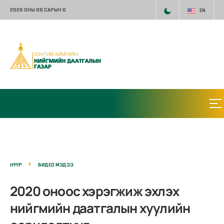
2026 ОНЫ 08 САРЫН 6
EN
НҮҮР
ВИДЕО МЭДЭЭ
2020 оноос хэрэгжиж эхлэх
нийгмийн даатгалын хуулийн