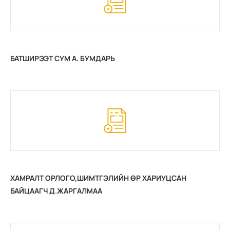
БАТШИРЭЭТ СУМ А. БУМДАРЬ
ХАМРАЛТ ОРЛОГО,ШИМТГЭЛИЙН ӨР ХАРИУЦСАН
БАЙЦААГЧ Д.ЖАРГАЛМАА