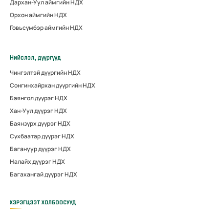
Дархан-Уул аймгийн НДХ
Орхон аймгийн НДХ
Говьсүмбэр аймгийн НДХ
Нийслэл, дүүргүүд
Чингэлтэй дүүргийн НДХ
Сонгинхайрхан дүүргийн НДХ
Баянгол дүүрэг НДХ
Хан-Уул дүүрэг НДХ
Баянзүрх дүүрэг НДХ
Сүхбаатар дүүрэг НДХ
Багануур дүүрэг НДХ
Налайх дүүрэг НДХ
Багахангай дүүрэг НДХ
ХЭРЭГЦЭЭТ ХОЛБООСУУД