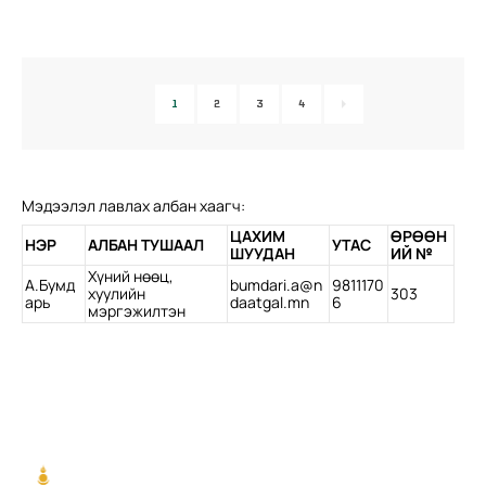
1
2
3
4
Мэдээлэл лавлах албан хаагч:
ЦАХИМ
ӨРӨӨН
НЭР
АЛБАН ТУШААЛ
УТАС
ШУУДАН
ИЙ №
Хүний нөөц,
А.Бумд
bumdari.a@n
9811170
хуулийн
303
арь
daatgal.mn
6
мэргэжилтэн