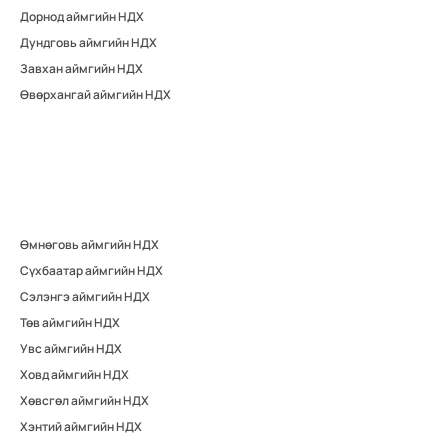
Дорнод аймгийн НДХ
Дундговь аймгийн НДХ
Завхан аймгийн НДХ
Өвөрхангай аймгийн НДХ
Өмнөговь аймгийн НДХ
Сүхбаатар аймгийн НДХ
Сэлэнгэ аймгийн НДХ
Төв аймгийн НДХ
Увс аймгийн НДХ
Ховд аймгийн НДХ
Хөвсгөл аймгийн НДХ
Хэнтий аймгийн НДХ