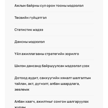
Ажлын байрны сул орон тооны мэдээлэл
Төсвийн гүйцэтгэл
Статистик мэдээ
Дансны мэдээлэл
Үйл ажиллагааны стратегийн зорилго
Шилэн дансанд байршуулсан мэдээлэл үзэх
Дотоод аудит, санхүүгийн хяналт шалгалтын
тайлан, акт, дүгнэлт, албан шаардлага,
зөвлөмж
Албан хаагч, ажилтныг сонгон шалгаруулах
журам