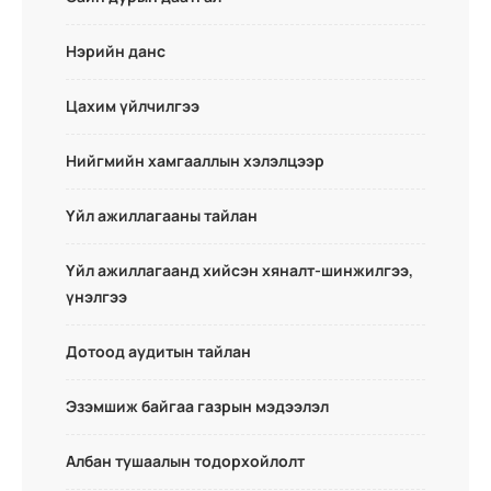
Нэрийн данс
Цахим үйлчилгээ
Нийгмийн хамгааллын хэлэлцээр
Үйл ажиллагааны тайлан
Үйл ажиллагаанд хийсэн хяналт-шинжилгээ,
үнэлгээ
Дотоод аудитын тайлан
Эзэмшиж байгаа газрын мэдээлэл
Албан тушаалын тодорхойлолт