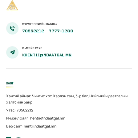
ХЭРЭГЛЭГЧИЙН ЛАВЛАХ
70562212
7777-1289
И-МЭЙЛ ХАЯГ
KHENTII@NDAATGAL.MN
ХАЯГ
Хэнтий аймаг, Чингис хот, Хэрлэн сум, 3-р баг, Нийгмийн даатгалын
хэлтсийн байр
Утас: 70562212
И-мэйл хаяг: hentii@ndaatgal.mn
Веб сайт: hentii.ndaatgal.mn