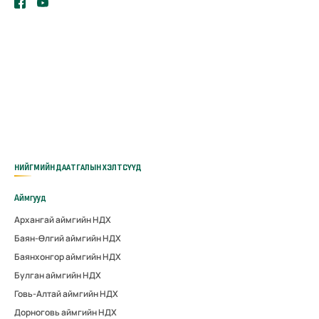
НИЙГМИЙН ДААТГАЛЫН ХЭЛТСҮҮД
Аймгууд
Архангай аймгийн НДХ
Баян-Өлгий аймгийн НДХ
Баянхонгор аймгийн НДХ
Булган аймгийн НДХ
Говь-Алтай аймгийн НДХ
Дорноговь аймгийн НДХ