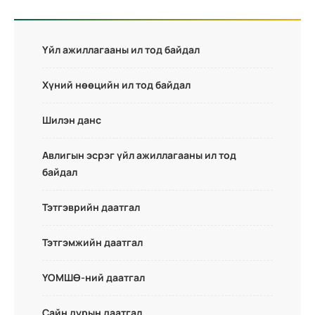
Үйл ажиллагааны ил тод байдал
Хүний нөөцийн ил тод байдал
Шилэн данс
Авлигын эсрэг үйл ажиллагааны ил тод
байдал
Тэтгэврийн даатгал
Тэтгэмжийн даатгал
ҮОМШӨ-ний даатгал
Сайн дурын даатгал