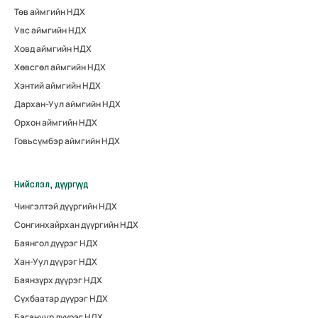
Төв аймгийн НДХ
Увс аймгийн НДХ
Ховд аймгийн НДХ
Хөвсгөл аймгийн НДХ
Хэнтий аймгийн НДХ
Дархан-Уул аймгийн НДХ
Орхон аймгийн НДХ
Говьсүмбэр аймгийн НДХ
Нийслэл, дүүргүүд
Чингэлтэй дүүргийн НДХ
Сонгинхайрхан дүүргийн НДХ
Баянгол дүүрэг НДХ
Хан-Уул дүүрэг НДХ
Баянзүрх дүүрэг НДХ
Сүхбаатар дүүрэг НДХ
Багануур дүүрэг НДХ