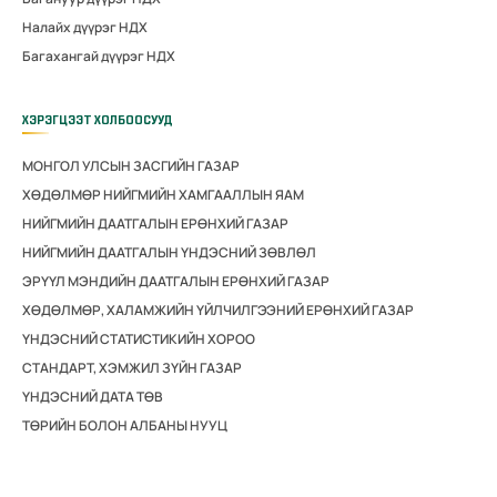
Налайх дүүрэг НДХ
Багахангай дүүрэг НДХ
ХЭРЭГЦЭЭТ ХОЛБООСУУД
МОНГОЛ УЛСЫН ЗАСГИЙН ГАЗАР
ХӨДӨЛМӨР НИЙГМИЙН ХАМГААЛЛЫН ЯАМ
НИЙГМИЙН ДААТГАЛЫН ЕРӨНХИЙ ГАЗАР
НИЙГМИЙН ДААТГАЛЫН ҮНДЭСНИЙ ЗӨВЛӨЛ
ЭРҮҮЛ МЭНДИЙН ДААТГАЛЫН ЕРӨНХИЙ ГАЗАР
ХӨДӨЛМӨР, ХАЛАМЖИЙН ҮЙЛЧИЛГЭЭНИЙ ЕРӨНХИЙ ГАЗАР
ҮНДЭСНИЙ СТАТИСТИКИЙН ХОРОО
СТАНДАРТ, ХЭМЖИЛ ЗҮЙН ГАЗАР
ҮНДЭСНИЙ ДАТА ТӨВ
ТӨРИЙН БОЛОН АЛБАНЫ НУУЦ