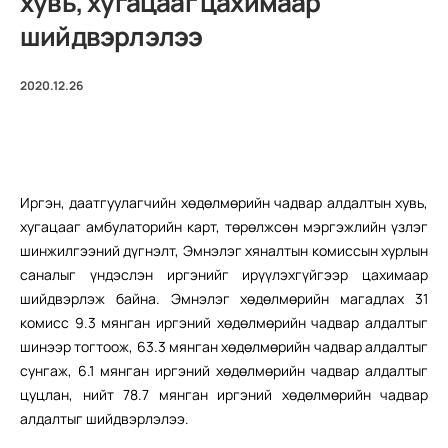
хувь, хугацааг цахимаар
шийдвэрлэлээ
2020.12.26
Иргэн, даатгуулагчийн хөдөлмөрийн чадвар алдалтын хувь,
хугацааг амбулаторийн карт, төрөлжсөн мэргэжлийн үзлэг
шинжилгээний дүгнэлт, Эмнэлэг хяналтын комиссын хурлын
саналыг үндэслэн иргэнийг ирүүлэхгүйгээр цахимаар
шийдвэрлэж байна. Эмнэлэг хөдөлмөрийн магадлах 31
комисс 9.3 мянган иргэний хөдөлмөрийн чадвар алдалтыг
шинээр тогтоож, 63.3 мянган хөдөлмөрийн чадвар алдалтыг
сунгаж, 6.1 мянган иргэний хөдөлмөрийн чадвар алдалтыг
цуцлан, нийт 78.7 мянган иргэний хөдөлмөрийн чадвар
алдалтыг шийдвэрлэлээ.