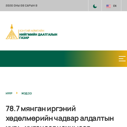
2026 ОНЫ 08 САРЫН 8
EN
НҮҮР
МЭДЭЭ
78.7 мянган иргэний
хөдөлмөрийн чадвар алдалтын