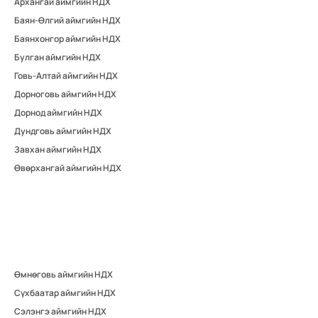
Архангай аймгийн НДХ
Баян-Өлгий аймгийн НДХ
Баянхонгор аймгийн НДХ
Булган аймгийн НДХ
Говь-Алтай аймгийн НДХ
Дорноговь аймгийн НДХ
Дорнод аймгийн НДХ
Дундговь аймгийн НДХ
Завхан аймгийн НДХ
Өвөрхангай аймгийн НДХ
Өмнөговь аймгийн НДХ
Сүхбаатар аймгийн НДХ
Сэлэнгэ аймгийн НДХ