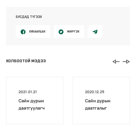
БУСДАД ТҮГЭЭХ
ХУВААЛЦАХ
ЖИРГЭХ
ХОЛБООТОЙ МЭДЭЭ
2021.01.21
2020.12.29
Сайн дурын
Сайн дурын
даатгуулагч
даатгалыг
эхийн
бүрэн
жирэмсний
цахимжууллаа.
болон