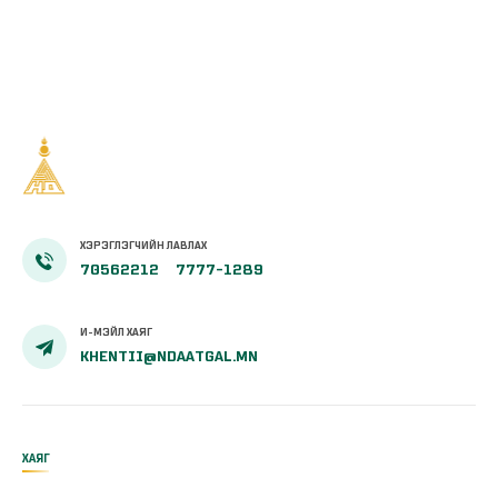
амаржсаны
тэтгэмжийг
100 хувиар
олгож эхэллээ
ХЭРЭГЛЭГЧИЙН ЛАВЛАХ
70562212
7777-1289
И-МЭЙЛ ХАЯГ
KHENTII@NDAATGAL.MN
ХАЯГ