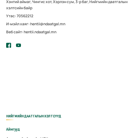
Хэнтий аймаг, Чингис хот, Хэрлэн сум, 3-р баг, Нийгмийн даатгалын
хэлтсийн байр
Утас: 70562212
И-мэйл хаяг: hentii@ndaatgal.mn
Веб сайт: hentii.ndaatgal.mn
НИЙГМИЙН ДААТГАЛЫН ХЭЛТСҮҮД
Аймгууд