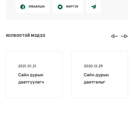
ХУВААЛЦАХ
ЖИРГЭХ
ХОЛБООТОЙ МЭДЭЭ
2021.01.21
2020.12.29
Сайн дурын
Сайн дурын
даатгуулагч
даатгалыг
эхийн
бүрэн
жирэмсний
цахимжууллаа.
болон
амаржсаны
тэтгэмжийг
100 хувиар
олгож эхэллээ