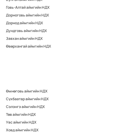
Говь-Алтай аймгийн НДХ
Дорноговь аймгийн НДХ
Дорнод аймгийн НДХ
Дундговь аймгийн НДХ
Завхан аймгийн НДХ
Өвөрхангай аймгийн НДХ
Өмнөговь аймгийн НДХ
Сүхбаатар аймгийн НДХ
Сэлэнгэ аймгийн НДХ
Төв аймгийн НДХ
Увс аймгийн НДХ
Ховд аймгийн НДХ