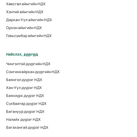
Хөвсгөл аймгийн НДХ
Хэнтий аймгийн НДХ
Дархан-Уул аймгийн НДХ
Орхон аймгийн НДХ
Говьсүмбэр аймгийн НДХ
Нийслэл, дүүргүүд
Чингэлтэй дүүргийн НДХ
Сонгинхайрхан дүүргийн НДХ
Баянгол дүүрэг НДХ
Хан-Уул дүүрэг НДХ
Баянзүрх дүүрэг НДХ
Сүхбаатар дүүрэг НДХ
Багануур дүүрэг НДХ
Налайх дүүрэг НДХ
Багахангай дүүрэг НДХ