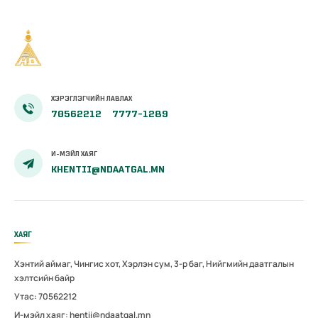
ХЭРЭГЛЭГЧИЙН ЛАВЛАХ
70562212
7777-1289
И-МЭЙЛ ХАЯГ
KHENTII@NDAATGAL.MN
ХАЯГ
Хэнтий аймаг, Чингис хот, Хэрлэн сум, 3-р баг, Нийгмийн даатгалын
хэлтсийн байр
Утас: 70562212
И-мэйл хаяг: hentii@ndaatgal.mn