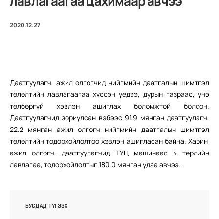
лавлагаагаа цахимаар авчээ
2020.12.27
Даатгуулагч, ажил олгогчид нийгмийн даатгалын шимтгэл
төлөлтийн лавлагаагаа хүссэн үедээ, дурын газраас, үнэ
төлбөргүй хэвлэн ашиглах боломжтой болсон.
Даатгуулагчид зориулсан вэбээс 91.9 мянган даатгуулагч,
22.2 мянган ажил олгогч нийгмийн даатгалын шимтгэл
төлөлтийн тодорхойлолтоо хэвлэн ашигласан байна. Харин
ажил олгогч, даатгуулагчид ТҮЦ машинаас 4 төрлийн
лавлагаа, тодорхойлолтыг 180.0 мянган удаа авчээ.
БУСДАД ТҮГЭЭХ