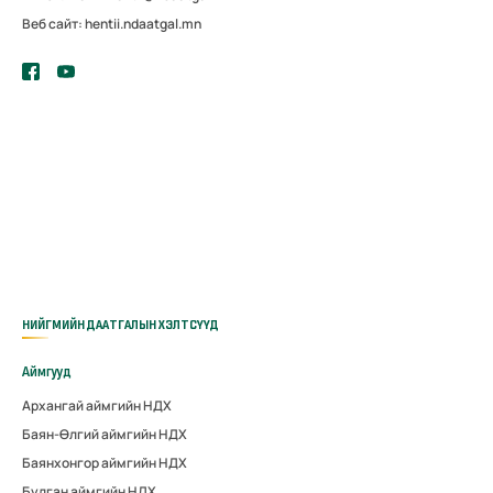
Веб сайт: hentii.ndaatgal.mn
НИЙГМИЙН ДААТГАЛЫН ХЭЛТСҮҮД
Аймгууд
Архангай аймгийн НДХ
Баян-Өлгий аймгийн НДХ
Баянхонгор аймгийн НДХ
Булган аймгийн НДХ