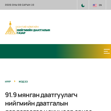
2026 ОНЫ 08 САРЫН 10
EN
НҮҮР
МЭДЭЭ
91.9 мянган даатгуулагч
нийгмийн даатгалын