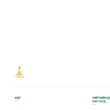
ХАЯГ
НИЙГМИЙН Д
ХЭЛТСҮҮД