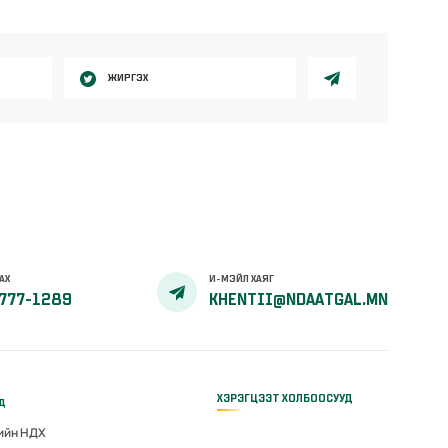
ЖИРГЭХ
АХ
И-МЭЙЛ ХАЯГ
777-1289
KHENTII@NDAATGAL.MN
ХЭРЭГЦЭЭТ ХОЛБООСУУД
үд
гийн НДХ