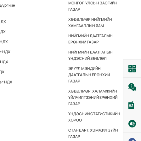
МОНГОЛ УЛСЫН ЗАСГИЙН
дүүргийн
ГАЗАР
ХӨДӨЛМӨР НИЙГМИЙН
НДХ
ХАМГААЛЛЫН ЯАМ
НДХ
НИЙГМИЙН ДААТГАЛЫН
 НДХ
ЕРӨНХИЙ ГАЗАР
эг НДХ
НИЙГМИЙН ДААТГАЛЫН
ҮНДЭСНИЙ ЗӨВЛӨЛ
 НДХ
ЭРҮҮЛ МЭНДИЙН
НДХ
ДААТГАЛЫН ЕРӨНХИЙ
ГАЗАР
эг НДХ
ХӨДӨЛМӨР, ХАЛАМЖИЙН
ҮЙЛЧИЛГЭЭНИЙ ЕРӨНХИЙ
ГАЗАР
ҮНДЭСНИЙ СТАТИСТИКИЙН
ХОРОО
СТАНДАРТ, ХЭМЖИЛ ЗҮЙН
ГАЗАР