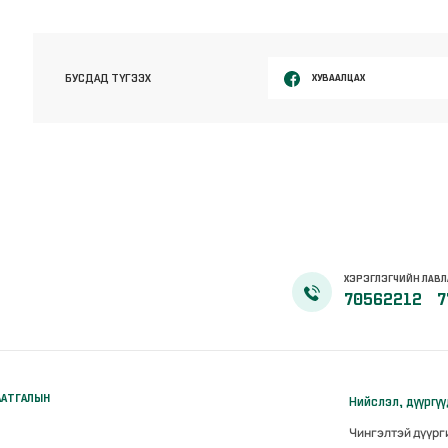
ХУВААЛЦАХ
БУСДАД ТҮГЭЭХ
ХЭРЭГЛЭГЧИЙН ЛАВЛ
70562212
7
ААТГАЛЫН
Нийслэл, дүүргү
Чингэлтэй дүүр