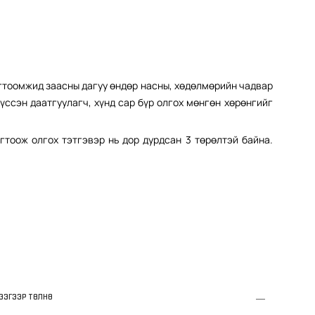
огтоомжид заасны дагуу өндөр насны, хөдөлмөрийн чадвар
үссэн даатгуулагч, хүнд сар бүр олгох мөнгөн хөрөнгийг
гтоож олгох тэтгэвэр нь дор дурдсан 3 төрөлтэй байна.
ЖЭЭГЭЭР ТӨЛНӨ