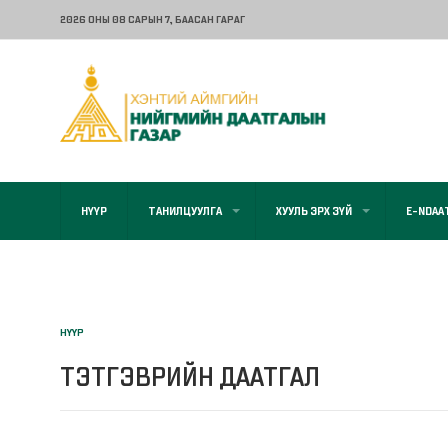
2026 ОНЫ 08 САРЫН 7
, БААСАН ГАРАГ
НҮҮР
ТАНИЛЦУУЛГА
ХУУЛЬ ЭРХ ЗҮЙ
E-NDAA
НҮҮР
ТЭТГЭВРИЙН ДААТГАЛ