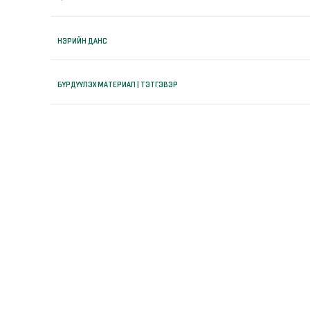
НЭРИЙН ДАНС
БҮРДҮҮЛЭХ МАТЕРИАЛ | ТЭТГЭВЭР