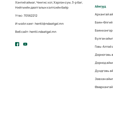
Хэнтий аймаг, Чингис хот, Хэрлэн сум, 3-р баг,
Аймгууд
Нийгмийн даатгалын хэлтсийн байр
Архангай а
Утас: 70562212
Баян-Өлгий
И-мэйл хаяг: hentii@ndaatgal.mn
Баянхонгор
Веб сайт: hentii.ndaatgal.mn
Булган айм
Говь-Алтай
Дорноговь 
Дорнод айм
Дундговь а
Завхан айм
Өвөрхангай