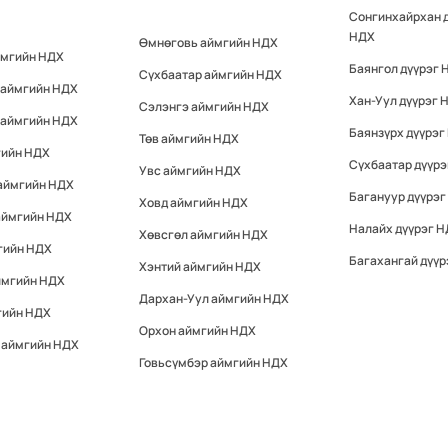
Сонгинхайрхан 
НДХ
Өмнөговь аймгийн НДХ
ймгийн НДХ
Баянгол дүүрэг 
Сүхбаатар аймгийн НДХ
 аймгийн НДХ
Хан-Уул дүүрэг 
Сэлэнгэ аймгийн НДХ
 аймгийн НДХ
Баянзүрх дүүрэг
Төв аймгийн НДХ
гийн НДХ
Сүхбаатар дүүр
Увс аймгийн НДХ
 аймгийн НДХ
Багануур дүүрэг
Ховд аймгийн НДХ
аймгийн НДХ
Налайх дүүрэг 
Хөвсгөл аймгийн НДХ
гийн НДХ
Багахангай дүүр
Хэнтий аймгийн НДХ
ймгийн НДХ
Дархан-Уул аймгийн НДХ
гийн НДХ
Орхон аймгийн НДХ
 аймгийн НДХ
Говьсүмбэр аймгийн НДХ