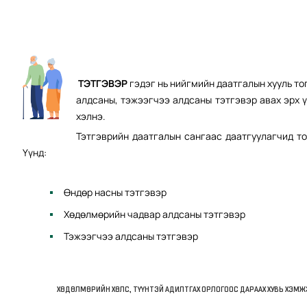
ТЭТГЭВЭР
гэдэг нь нийгмийн даатгалын хууль т
алдсаны, тэжээгчээ алдсаны тэтгэвэр авах эрх ү
хэлнэ.
Тэтгэврийн даатгалын сангаас даатгуулагчид то
Үүнд:
Өндөр насны тэтгэвэр
Хөдөлмөрийн чадвар алдсаны тэтгэвэр
Тэжээгчээ алдсаны тэтгэвэр
ХӨДӨЛМӨРИЙН ХӨЛС, ТҮҮНТЭЙ АДИЛТГАХ ОРЛОГООС ДАРААХ ХУВЬ ХЭМ