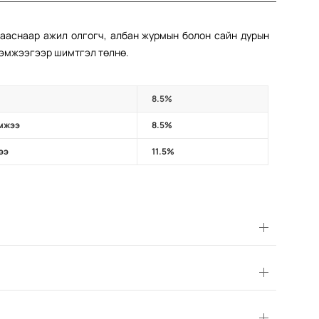
зааснаар ажил олгогч, албан журмын болон сайн дурын
хэмжээгээр шимтгэл төлнө.
8.5%
эмжээ
8.5%
ээ
11.5%