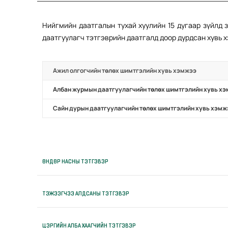
Нийгмийн даатгалын тухай хуулийн 15 дугаар зүйлд 
даатгуулагч тэтгэврийн даатгалд доор дурдсан хувь 
Ажил олгогчийн төлөх шимтгэлийн хувь хэмжээ
Албан журмын даатгуулагчийн төлөх шимтгэлийн хувь х
Сайн дурын даатгуулагчийн төлөх шимтгэлийн хувь хэмж
ӨНДӨР НАСНЫ ТЭТГЭВЭР
ТЭЖЭЭГЧЭЭ АЛДСАНЫ ТЭТГЭВЭР
ЦЭРГИЙН АЛБА ХААГЧИЙН ТЭТГЭВЭР