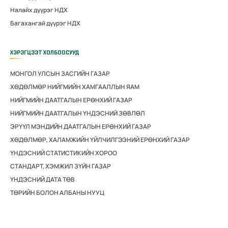
Налайх дүүрэг НДХ
Багахангай дүүрэг НДХ
ХЭРЭГЦЭЭТ ХОЛБООСУУД
МОНГОЛ УЛСЫН ЗАСГИЙН ГАЗАР
ХӨДӨЛМӨР НИЙГМИЙН ХАМГААЛЛЫН ЯАМ
НИЙГМИЙН ДААТГАЛЫН ЕРӨНХИЙ ГАЗАР
НИЙГМИЙН ДААТГАЛЫН ҮНДЭСНИЙ ЗӨВЛӨЛ
ЭРҮҮЛ МЭНДИЙН ДААТГАЛЫН ЕРӨНХИЙ ГАЗАР
ХӨДӨЛМӨР, ХАЛАМЖИЙН ҮЙЛЧИЛГЭЭНИЙ ЕРӨНХИЙ ГАЗАР
ҮНДЭСНИЙ СТАТИСТИКИЙН ХОРОО
СТАНДАРТ, ХЭМЖИЛ ЗҮЙН ГАЗАР
ҮНДЭСНИЙ ДАТА ТӨВ
ТӨРИЙН БОЛОН АЛБАНЫ НУУЦ