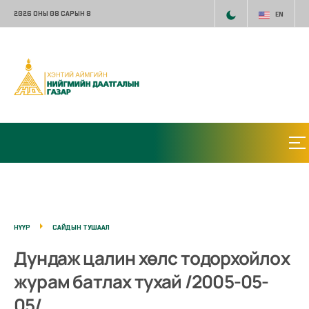
2026 ОНЫ 08 САРЫН 8
EN
НҮҮР
САЙДЫН ТУШААЛ
Дундаж цалин хөлс тодорхойлох
журам батлах тухай /2005-05-
05/