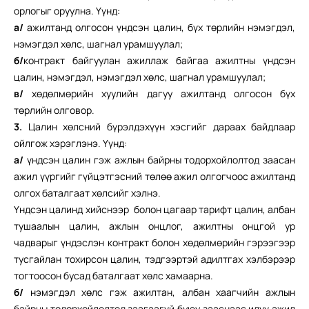
орлогыг оруулна. Үүнд:
а/
ажилтанд олгосон үндсэн цалин, бүх төрлийн нэмэгдэл,
нэмэгдэл хөлс, шагнал урамшуулал;
б/
контракт байгуулан ажиллаж байгаа ажилтны үндсэн
цалин, нэмэгдэл, нэмэгдэл хөлс, шагнал урамшуулал;
в/
хөдөлмөрийн хуулийн дагуу ажилтанд олгосон бүх
төрлийн олговор.
3.
Цалин хөлсний бүрэлдэхүүн хэсгийг дараах байдлаар
ойлгож хэрэглэнэ. Үүнд:
а/
үндсэн цалин гэж ажлын байрны тодорхойлолтод заасан
ажил үүргийг гүйцэтгэсний төлөө ажил олгогчоос ажилтанд
олгох баталгаат хөлсийг хэлнэ.
Үндсэн цалинд хийснээр болон цагаар тарифт цалин, албан
тушаалын цалин, ажлын онцлог, ажилтны онцгой ур
чадварыг үндэслэн контракт болон хөдөлмөрийн гэрээгээр
тусгайлан тохирсон цалин, тэдгээртэй адилтгах хэлбэрээр
тогтоосон бусад баталгаат хөлс хамаарна.
б/
нэмэгдэл хөлс гэж ажилтан, албан хаагчийн ажлын
байрны тодорхойлолтод заагаагүй буюу зааснаас илүү ажил