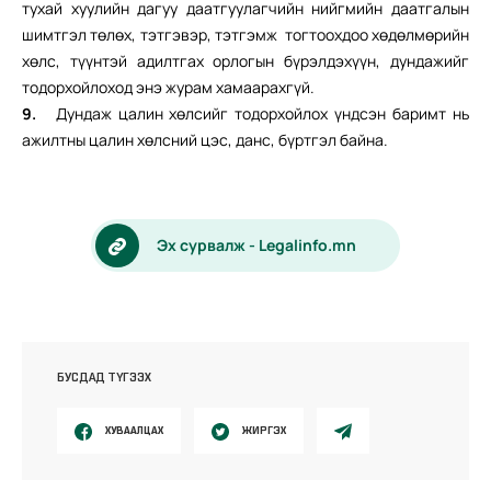
тухай хуулийн дагуу даатгуулагчийн нийгмийн даатгалын
шимтгэл төлөх, тэтгэвэр, тэтгэмж тогтоохдоо хөдөлмөрийн
хөлс, түүнтэй адилтгах орлогын бүрэлдэхүүн, дундажийг
тодорхойлоход энэ журам хамаарахгүй.
9.
Дундаж цалин хөлсийг тодорхойлох үндсэн баримт нь
ажилтны цалин хөлсний цэс, данс, бүртгэл байна.
Эх сурвалж - Legalinfo.mn
БУСДАД ТҮГЭЭХ
ХУВААЛЦАХ
ЖИРГЭХ