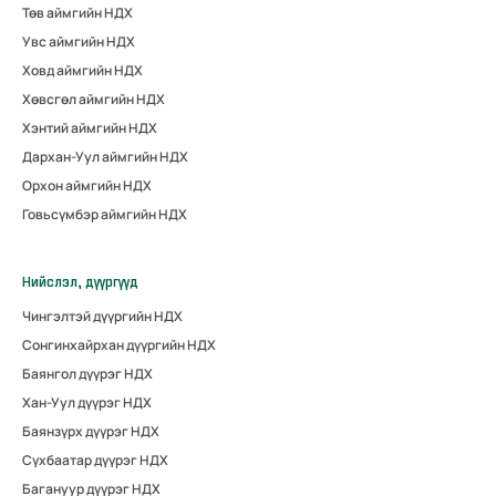
Төв аймгийн НДХ
Увс аймгийн НДХ
Ховд аймгийн НДХ
Хөвсгөл аймгийн НДХ
Хэнтий аймгийн НДХ
Дархан-Уул аймгийн НДХ
Орхон аймгийн НДХ
Говьсүмбэр аймгийн НДХ
Нийслэл, дүүргүүд
Чингэлтэй дүүргийн НДХ
Сонгинхайрхан дүүргийн НДХ
Баянгол дүүрэг НДХ
Хан-Уул дүүрэг НДХ
Баянзүрх дүүрэг НДХ
Сүхбаатар дүүрэг НДХ
Багануур дүүрэг НДХ