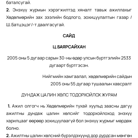
баталсугай.
2.
Энэхүү журмын хэрэгжилтэд хяналт тавьж ажиллахыг
Хөдөлмөрийн зах зээлийн бодлого, зохицуулалтын газар /
Ш.Батцэцэг/-т даалгасугай.
САЙД
Ц.БАЯРСАЙХАН
2005 оны 5 дугаар сарын 30-ны өдөр улсын бүртгэлийн 2533
дугаарт бүртгэсэн.
Нийгмийн хамгаалал, хөдөлмөрийн сайдын
2005 оны 55 дугаар тушаалын хавсралт
ДУНДАЖ ЦАЛИН ХӨЛС ТОДОРХОЙЛОХ ЖУРАМ
1.
Ажил олгогч нь Хөдөлмөрийн тухай хуульд заасны дагуу
ажилтны дундаж цалин хөлсийг тодорхойлоход энэхүү
харилцааг өөрөөр зохицуулаагүй бол энэхүү журмыг мөрдөж
болно.
2.
Ажилтны цалин хөлсний бүрэлдэхүүнд дор дурдсан мөнгөн