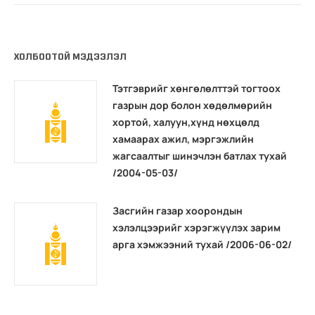
ХОЛБООТОЙ МЭДЭЭЛЭЛ
Тэтгэврийг хөнгөлөлттэй тогтоох
газрын дор болон хөдөлмөрийн
хортой, халуун,хүнд нөхцөлд
хамаарах ажил, мэргэжлийн
жагсаалтыг шинэчлэн батлах тухай
/2004-05-03/
Засгийн газар хоорондын
хэлэлцээрийг хэрэгжүүлэх зарим
арга хэмжээний тухай /2006-06-02/