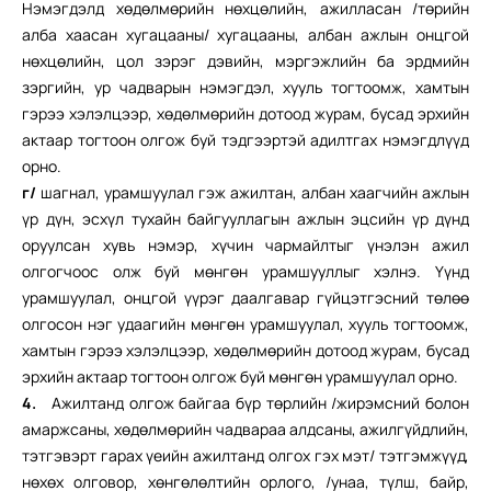
Нэмэгдэлд хөдөлмөрийн нөхцөлийн, ажилласан /төрийн
алба хаасан хугацааны/ хугацааны, албан ажлын онцгой
нөхцөлийн, цол зэрэг дэвийн, мэргэжлийн ба эрдмийн
зэргийн, ур чадварын нэмэгдэл, хууль тогтоомж, хамтын
гэрээ хэлэлцээр, хөдөлмөрийн дотоод журам, бусад эрхийн
актаар тогтоон олгож буй тэдгээртэй адилтгах нэмэгдлүүд
орно.
г/
шагнал, урамшуулал гэж ажилтан, албан хаагчийн ажлын
үр дүн, эсхүл тухайн байгууллагын ажлын эцсийн үр дүнд
оруулсан хувь нэмэр, хүчин чармайлтыг үнэлэн ажил
олгогчоос олж буй мөнгөн урамшууллыг хэлнэ. Үүнд
урамшуулал, онцгой үүрэг даалгавар гүйцэтгэсний төлөө
олгосон нэг удаагийн мөнгөн урамшуулал, хууль тогтоомж,
хамтын гэрээ хэлэлцээр, хөдөлмөрийн дотоод журам, бусад
эрхийн актаар тогтоон олгож буй мөнгөн урамшуулал орно.
4.
Ажилтанд олгож байгаа бүр төрлийн /жирэмсний болон
амаржсаны, хөдөлмөрийн чадвараа алдсаны, ажилгүйдлийн,
тэтгэвэрт гарах үеийн ажилтанд олгох гэх мэт/ тэтгэмжүүд,
нөхөх олговор, хөнгөлөлтийн орлого, /унаа, түлш, байр,