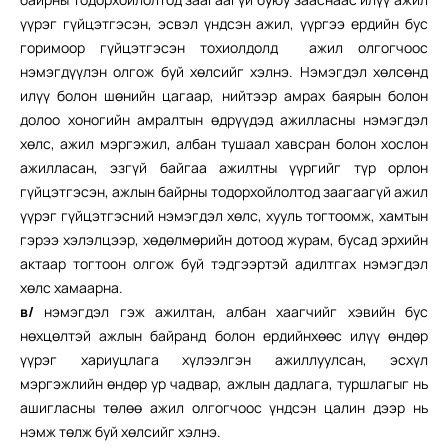
үүрэг гүйцэтгэсэн, эсвэл үндсэн ажил, үүргээ ердийн бус
горимоор гүйцэтгэсэн тохиолдолд ажил олгогчоос
нэмэгдүүлэн олгож буй хөлсийг хэлнэ. Нэмэгдэл хөлсөнд
илүү болон шөнийн цагаар, нийтээр амрах баярын болон
долоо хоногийн амралтын өдрүүдэд ажилласны нэмэгдэл
хөлс, ажил мэргэжил, албан тушаал хавсран болон хослон
ажилласан, эзгүй байгаа ажилтны үүргийг түр орлон
гүйцэтгэсэн, ажлын байрны тодорхойлолтод заагаагүй ажил
үүрэг гүйцэтгэсний нэмэгдэл хөлс, хууль тогтоомж, хамтын
гэрээ хэлэлцээр, хөдөлмөрийн дотоод журам, бусад эрхийн
актаар тогтоон олгож буй тэдгээртэй адилтгах нэмэгдэл
хөлс хамаарна.
в/
нэмэгдэл гэж ажилтан, албан хаагчийг хэвийн бус
нөхцөлтэй ажлын байранд болон ердийнхөөс илүү өндөр
үүрэг хариуцлага хүлээлгэн ажиллуулсан, эсхүл
мэргэжлийн өндөр ур чадвар, ажлын дадлага, туршлагыг нь
ашигласны төлөө ажил олгогчоос үндсэн цалин дээр нь
нэмж төлж буй хөлсийг хэлнэ.