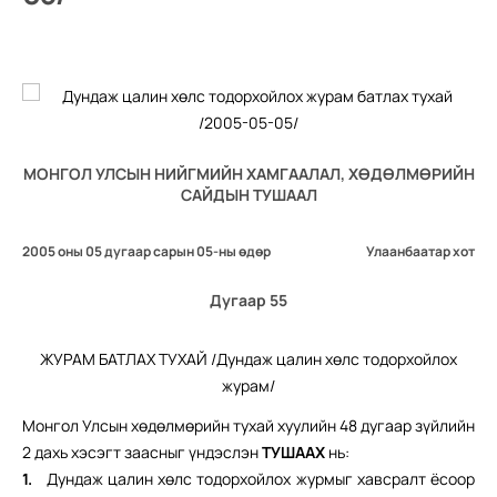
МОНГОЛ УЛСЫН НИЙГМИЙН ХАМГААЛАЛ, ХӨДӨЛМӨРИЙН
САЙДЫН ТУШААЛ
2005 оны 05 дугаар сарын 05-ны өдөр
Улаанбаатар хот
Дугаар 55
ЖУРАМ БАТЛАХ ТУХАЙ /Дундаж цалин хөлс тодорхойлох
журам/
Монгол Улсын хөдөлмөрийн тухай хуулийн 48 дугаар зүйлийн
2 дахь хэсэгт заасныг үндэслэн
ТУШААХ
нь:
1.
Дундаж цалин хөлс тодорхойлох журмыг хавсралт ёсоор