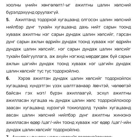
хоолны үнийн хөнгөлөлт/-ыг ажилтны цалин хөлсний
бүрэлдэхүүнд оруулахгүй.
5.
Ажилтанд тодорхой хугацаанд олгосон цалин хөлсний
нийлбэр дүнг тухайн хугацаанд дахь нийт сарын тоонд
хувааж ажилтны нэг сарын дундаж цалин хөлсийг, гарсан
дүнг сарын ажлын өдрийн дундаж тоонд хувааж нэг өдрийн
дундаж цалин хөлсийг, нэг сарын дундаж цалин хөлсийг
тухайн байгууллага, аж ахуйн нэгжид мөрдөгдөж буй сарын
ажлын цагийн дундаж тоонд хувааж нэг цагийн дундаж
цалин хөлсийг тус тус тодорхойлно.
6.
Хэрэв ажилтан дундаж цалин хөлсийг тодорхойлох
хугацаанд хүндэтгэн үзэх шалтгаанаар /өвчтэй, чөлөөтэй
байсан гэх мэт/ бүрэн ажиллаагүй, эсхүл ажилтны
ажилласан хугацаа нь дундаж цалин хөлс тодорхойлохоор
заасан хугацаанд хүрэхгүй тохиолдолд тухайн хугацаанд
авсан цалин хөлсний нийлбэр дүнг ажилтны жинхэнэ
ажилласан өдөр /цаг/-ийн тоонд хувааж нэг өдөр /цаг/-ийн
дундаж цалин хөлсийг тодорхойлно.
7.
Ажилтны дундаж цалин хөлсийг тодорхойлохдоо: