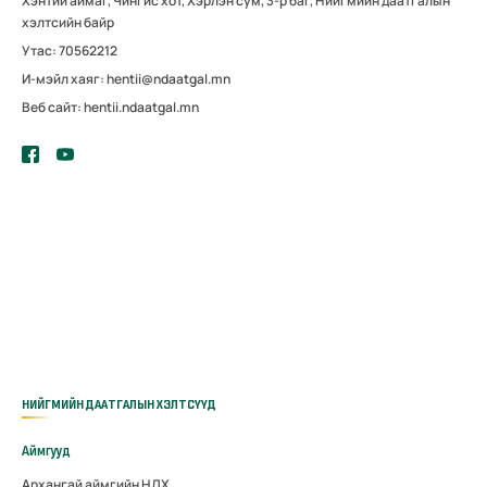
Хэнтий аймаг, Чингис хот, Хэрлэн сум, 3-р баг, Нийгмийн даатгалын
хэлтсийн байр
Утас: 70562212
И-мэйл хаяг: hentii@ndaatgal.mn
Веб сайт: hentii.ndaatgal.mn
НИЙГМИЙН ДААТГАЛЫН ХЭЛТСҮҮД
Аймгууд
Архангай аймгийн НДХ