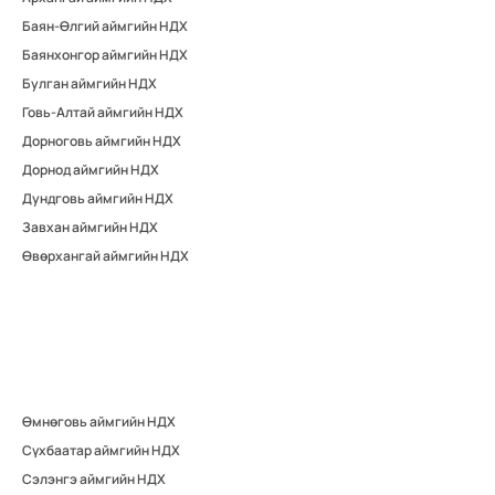
Баян-Өлгий аймгийн НДХ
Баянхонгор аймгийн НДХ
Булган аймгийн НДХ
Говь-Алтай аймгийн НДХ
Дорноговь аймгийн НДХ
Дорнод аймгийн НДХ
Дундговь аймгийн НДХ
Завхан аймгийн НДХ
Өвөрхангай аймгийн НДХ
Өмнөговь аймгийн НДХ
Сүхбаатар аймгийн НДХ
Сэлэнгэ аймгийн НДХ