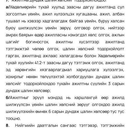
а/
Хөдөлмөрийн тухай хуульд заасны дагуу ажилтанд сул
зогсолтын үеийн, ажил хүлээлцэх хугацааны, ажил, албан
тушаал нь хэвээр хадгалагдаж байгаа үеийн, буруу халсан
буюу шилжүүлсэн үеийн зөрүү, олговор олгох, нийтээр
амрах баярын өдөр ажилласны нэмэгдэл хөлс олгох, ажлын
цагийг богиносгох, ажилтны хүсэлтээр ажилтанд
тэтгэмжтэй чөлөө олгох, цалин хөлсний тодорхойлолт
гаргах, ажилтанд ажлаас халагдсаны болон Хөдөлмөрийн
тухай хуулийн 41.2-т заасны дагуу тэтгэмж олгох, ажилтанд
эд хөрөнгийн хязгаарлагдмал хариуцлага хүлээлгэх,
хохирлыг нөхөн төлүүлэхтэй холбогдуулан дундаж цалин
хөлсийг тодорхойлохдоо тухайн ажилтны сүүлийн 3 сарын
дундаж цалин хөлсөөр;
б/
Ажилтныг эрүүл мэндэд нь харшлахгүй өөр ажилд
шилжүүлсэн үеийн цалин хөлсний зөрүүг олгохдоо ажилд
шилжүүлэхийн өмнөх 6 сарын дундаж цалин хөлсөөр тус тус
тооцно.
8.
Нийгмийн даатгалын сангаас тэтгэвэр, тэтгэмжийн