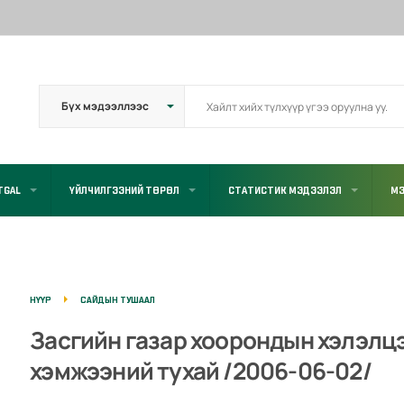
TGAL
ҮЙЛЧИЛГЭЭНИЙ ТӨРӨЛ
СТАТИСТИК МЭДЭЭЛЭЛ
МЭ
НҮҮР
САЙДЫН ТУШААЛ
Засгийн газар хоорондын хэлэлцэ
хэмжээний тухай /2006-06-02/