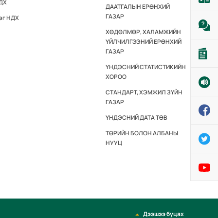
НДХ
ДААТГАЛЫН ЕРӨНХИЙ
ГАЗАР
эг НДХ
ХӨДӨЛМӨР, ХАЛАМЖИЙН
ҮЙЛЧИЛГЭЭНИЙ ЕРӨНХИЙ
ГАЗАР
ҮНДЭСНИЙ СТАТИСТИКИЙН
ХОРОО
СТАНДАРТ, ХЭМЖИЛ ЗҮЙН
ГАЗАР
ҮНДЭСНИЙ ДАТА ТӨВ
ТӨРИЙН БОЛОН АЛБАНЫ
НУУЦ
Дээшээ буцах