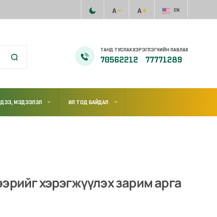
EN
ТАНД ТУСЛАХ ХЭРЭГЛЭГЧИЙН ЛАВЛАХ
70562212
77771289
ДЭЭ, МЭДЭЭЛЭЛ
ИЛ ТОД БАЙДАЛ
эрийг хэрэгжүүлэх зарим арга