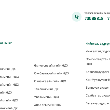
ХЭРЭГЛЭГЧИЙН ЛАВЛ
70562212
7
ААТГАЛЫН
Нийслэл, дүүргү
Чингэлтэй дүүр
Сонгинхайрхан 
НДХ
Өмнөговь аймгийн НДХ
ймгийн НДХ
Баянгол дүүрэг 
Сүхбаатар аймгийн НДХ
 аймгийн НДХ
Хан-Уул дүүрэг 
Сэлэнгэ аймгийн НДХ
 аймгийн НДХ
Баянзүрх дүүрэг
Төв аймгийн НДХ
гийн НДХ
Сүхбаатар дүүр
Увс аймгийн НДХ
 аймгийн НДХ
Багануур дүүрэг
Ховд аймгийн НДХ
аймгийн НДХ