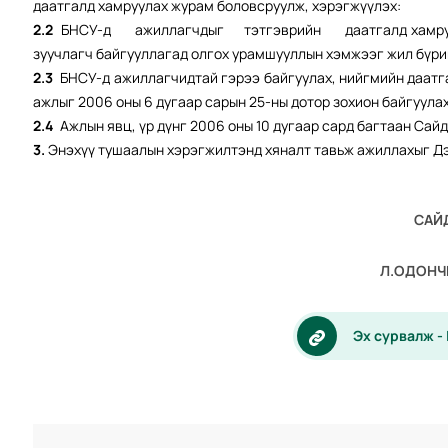
даатгалд хамруулах журам боловсруулж, хэрэгжүүлэх:
2.2
БНСУ-д ажиллагчдыг тэтгэврийн даатгалд хамруула
зуучлагч байгууллагад олгох урамшууллын хэмжээг жил бүри
2.3
БНСУ-д ажиллагчидтай гэрээ байгуулах, нийгмийн даатг
ажлыг 2006 оны 6 дугаар сарын 25-ны дотор зохион байгуулах
2.4
Ажлын явц, үр дүнг 2006 оны 10 дугаар сард багтаан Сай
3.
Энэхүү тушаалын хэрэгжилтэнд хяналт тавьж ажиллахыг Дэд
САЙ
Л.ОДОН
Эх сурвалж -