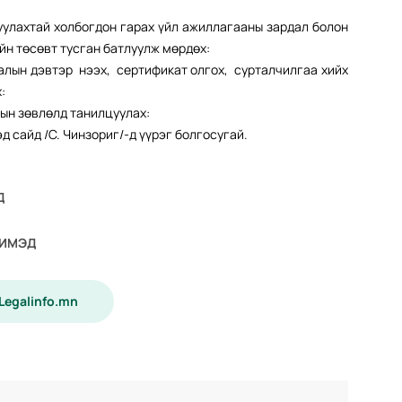
хтай холбогдон гарах үйл ажиллагааны зардал болон
йн төсөвт тусган батлуулж мөрдөх:
алын дэвтэр нээх, сертификат олгох, сурталчилгаа хийх
:
дын зөвлөлд танилцуулах:
 сайд /С. Чинзориг/-д үүрэг болгосугай.
Д
ЧИМЭД
 Legalinfo.mn