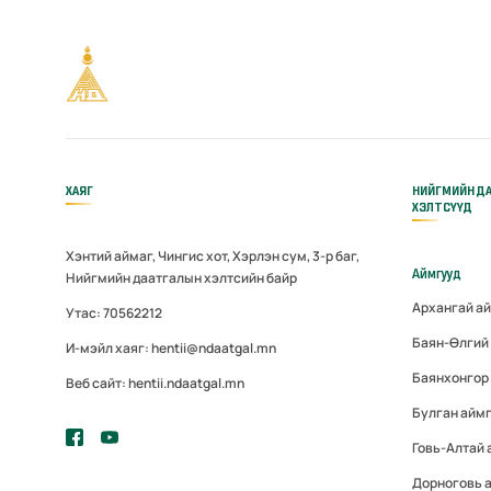
ХАЯГ
НИЙГМИЙН Д
ХЭЛТСҮҮД
Хэнтий аймаг, Чингис хот, Хэрлэн сум, 3-р баг,
Аймгууд
Нийгмийн даатгалын хэлтсийн байр
Архангай а
Утас: 70562212
Баян-Өлгий
И-мэйл хаяг: hentii@ndaatgal.mn
Баянхонгор
Веб сайт: hentii.ndaatgal.mn
Булган айм
Говь-Алтай
Дорноговь 