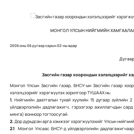
МОНГОЛ УЛСЫН НИЙГМИЙН ХАМГААЛА
2006 оны 06 дугаар сарын 02-ны өдөр
Дугаар
Засгийн газар хоорондын хэлэлцээрийг
хэ
Монгол Улсын Засгийн газар, БНСУ-ын Засгийн газар хоо
хэлэлцээрийг хэрэгжүүлэх зорилгоор ТУШААХ нь:
1.
Нийгмийн даатгалын тухай хуулийн 15 дугаар зүйлийн 2
үйлдвэрлэлийн дадлагажигч, гэрээгээр ажиллагчдын сард
мянга) вонноор тогтоосугай.
2.
Дор дурьдсан арга хэмжээг хэрэгжүүлэхийг Улсын нийгмийн
2.1
Монгол Улсаас БНСУ-д үйлдвэрлэлийн дадлагажигчаар 