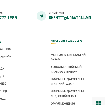
АХ
И-МЭЙЛ ХАЯГ
777-1289
KHENTII@NDAATGAL.MN
ХЭРЭГЦЭЭТ ХОЛБООСУУД
үд
гийн НДХ
МОНГОЛ УЛСЫН ЗАСГИЙН
дүүргийн
ГАЗАР
ХӨДӨЛМӨР НИЙГМИЙН
НДХ
ХАМГААЛЛЫН ЯАМ
НДХ
НИЙГМИЙН ДААТГАЛЫН
 НДХ
ЕРӨНХИЙ ГАЗАР
эг НДХ
НИЙГМИЙН ДААТГАЛЫН
ҮНДЭСНИЙ ЗӨВЛӨЛ
 НДХ
ЭРҮҮЛ МЭНДИЙН