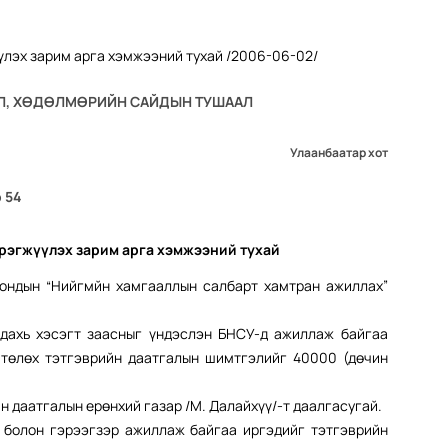
Л, ХӨДӨЛМӨРИЙН САЙДЫН ТУШААЛ
Улаанбаатар хот
 54
рэгжүүлэх зарим арга хэмжээний тухай
рондын “Нийгмйн хамгааллын салбарт хамтран ажиллах”
 дахь хэсэгт заасныг үндэслэн БНСУ-д ажиллаж байгаа
 төлөх тэтгэврийн даатгалын шимтгэлийг 40000 (дөчин
 даатгалын ерөнхий газар /М. Далайхүү/-т даалгасугай.
болон гэрээгзэр ажиллаж байгаа иргэдийг тэтгэврийн