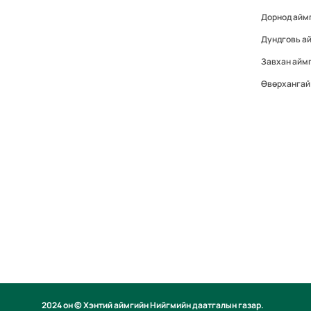
Дорнод айм
Дундговь а
Завхан айм
Өвөрхангай
2024 он © Хэнтий аймгийн Нийгмийн даатгалын газар.