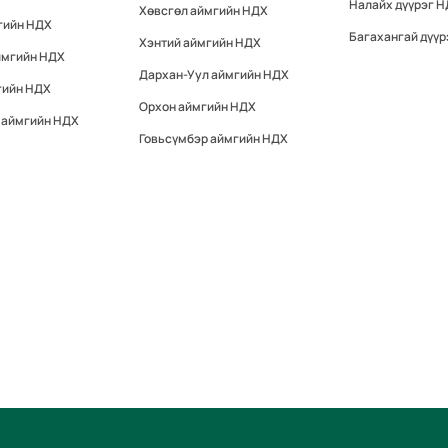
Налайх дүүрэг 
Хөвсгөл аймгийн НДХ
гийн НДХ
Багахангай дүүр
Хэнтий аймгийн НДХ
ймгийн НДХ
Дархан-Уул аймгийн НДХ
гийн НДХ
Орхон аймгийн НДХ
 аймгийн НДХ
Говьсүмбэр аймгийн НДХ