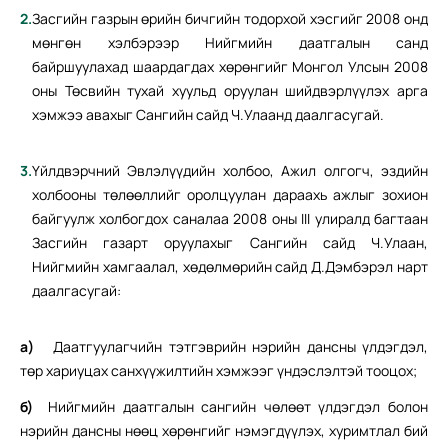
Засгийн газрын өрийн бичгийн тодорхой хэсгийг 2008 онд
мөнгөн хэлбэрээр Нийгмийн даатгалын санд
байршуулахад шаардагдах хөрөнгийг Монгол Улсын 2008
оны Төсвийн тухай хуульд оруулан шийдвэрлүүлэх арга
хэмжээ авахыг Сангийн сайд Ч.Улаанд даалгасугай.
Үйлдвэрчний Эвлэлүүдийн холбоо, Ажил олгогч, эздийн
холбооны төлөөллийг оролцуулан дараахь ажлыг зохион
байгуулж холбогдох саналаа 2008 оны III улиралд багтаан
Засгийн газарт оруулахыг Сангийн сайд Ч.Улаан,
Нийгмийн хамгаалал, хөдөлмөрийн сайд Д.Дэмбэрэл нарт
даалгасугай:
а)
Даатгуулагчийн тэтгэврийн нэрийн дансны үлдэгдэл,
төр хариуцах санхүүжилтийн хэмжээг үндэслэлтэй тооцох;
б)
Нийгмийн даатгалын сангийн чөлөөт үлдэгдэл болон
нэрийн дансны нөөц хөрөнгийг нэмэгдүүлэх, хуримтлал бий