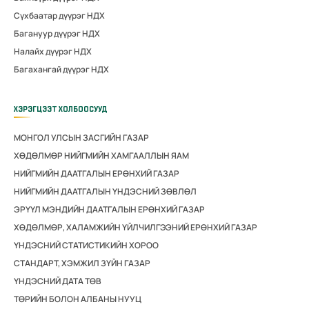
Сүхбаатар дүүрэг НДХ
Багануур дүүрэг НДХ
Налайх дүүрэг НДХ
Багахангай дүүрэг НДХ
ХЭРЭГЦЭЭТ ХОЛБООСУУД
МОНГОЛ УЛСЫН ЗАСГИЙН ГАЗАР
ХӨДӨЛМӨР НИЙГМИЙН ХАМГААЛЛЫН ЯАМ
НИЙГМИЙН ДААТГАЛЫН ЕРӨНХИЙ ГАЗАР
НИЙГМИЙН ДААТГАЛЫН ҮНДЭСНИЙ ЗӨВЛӨЛ
ЭРҮҮЛ МЭНДИЙН ДААТГАЛЫН ЕРӨНХИЙ ГАЗАР
ХӨДӨЛМӨР, ХАЛАМЖИЙН ҮЙЛЧИЛГЭЭНИЙ ЕРӨНХИЙ ГАЗАР
ҮНДЭСНИЙ СТАТИСТИКИЙН ХОРОО
СТАНДАРТ, ХЭМЖИЛ ЗҮЙН ГАЗАР
ҮНДЭСНИЙ ДАТА ТӨВ
ТӨРИЙН БОЛОН АЛБАНЫ НУУЦ