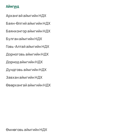
Аймгууд
Архангай аймгийн НДХ
Баян-Өлгий аймгийн НДХ
Баянхонгор аймгийн НДХ
Булган аймгийн НДХ
Говь-Алтай аймгийн НДХ
Дорноговь аймгийн НДХ
Дорнод аймгийн НДХ
Дундговь аймгийн НДХ
Завхан аймгийн НДХ
Өвөрхангай аймгийн НДХ
Өмнөговь аймгийн НДХ