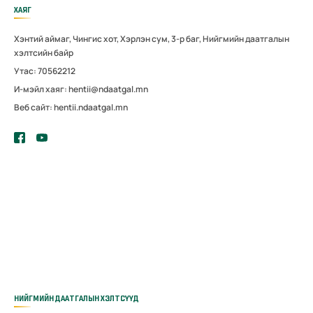
ХАЯГ
Хэнтий аймаг, Чингис хот, Хэрлэн сум, 3-р баг, Нийгмийн даатгалын
хэлтсийн байр
Утас: 70562212
И-мэйл хаяг: hentii@ndaatgal.mn
Веб сайт: hentii.ndaatgal.mn
НИЙГМИЙН ДААТГАЛЫН ХЭЛТСҮҮД