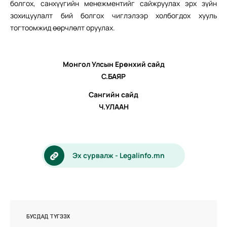
болгох, санхүүгийн менежментийг сайжруулах эрх зүйн
зохицуулалт бий болгох чиглэлээр холбогдох хууль
тогтоомжид өөрчлөлт оруулах.
Монгол Улсын Ерөнхий сайд
С.БАЯР
Сангийн сайд
Ч.УЛААН
Эх сурвалж - Legalinfo.mn
БУСДАД ТҮГЭЭХ