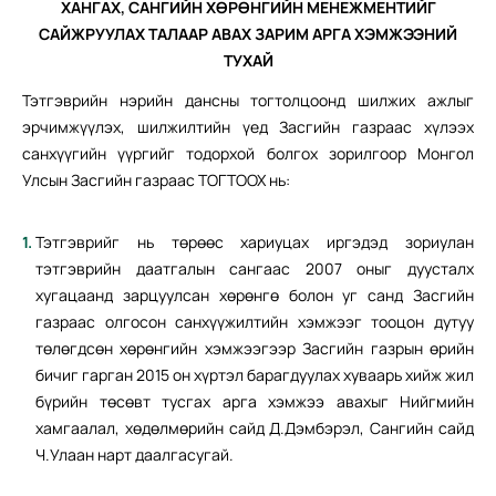
ХАНГАХ, САНГИЙН ХӨРӨНГИЙН МЕНЕЖМЕНТИЙГ
САЙЖРУУЛАХ ТАЛААР АВАХ ЗАРИМ АРГА ХЭМЖЭЭНИЙ
ТУХАЙ
Тэтгэврийн нэрийн дансны тогтолцоонд шилжих ажлыг
эрчимжүүлэх, шилжилтийн үед Засгийн газраас хүлээх
санхүүгийн үүргийг тодорхой болгох зорилгоор Монгол
Улсын Засгийн газраас ТОГТООХ нь:
Тэтгэврийг нь төрөөс хариуцах иргэдэд зориулан
тэтгэврийн даатгалын сангаас 2007 оныг дуусталх
хугацаанд зарцуулсан хөрөнгө болон уг санд Засгийн
газраас олгосон санхүүжилтийн хэмжээг тооцон дутуу
төлөгдсөн хөрөнгийн хэмжээгээр Засгийн газрын өрийн
бичиг гарган 2015 он хүртэл барагдуулах хуваарь хийж жил
бүрийн төсөвт тусгах арга хэмжээ авахыг Нийгмийн
хамгаалал, хөдөлмөрийн сайд Д.Дэмбэрэл, Сангийн сайд
Ч.Улаан нарт даалгасугай.