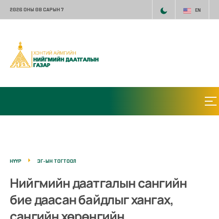
2026 ОНЫ 08 САРЫН 7
EN
НҮҮР
ЗГ-ЫН ТОГТООЛ
Нийгмийн даатгалын сангийн
бие даасан байдлыг хангах,
сангийн хөрөнгийн