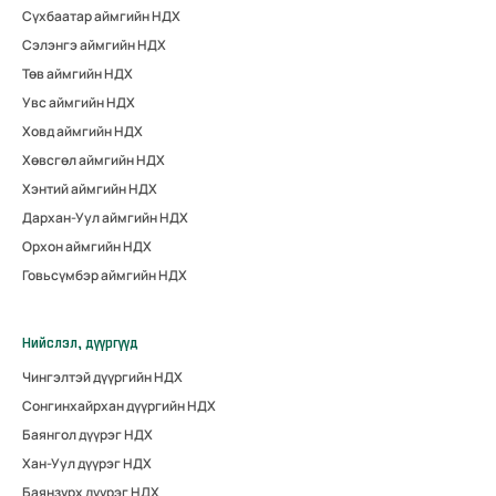
Сүхбаатар аймгийн НДХ
Сэлэнгэ аймгийн НДХ
Төв аймгийн НДХ
Увс аймгийн НДХ
Ховд аймгийн НДХ
Хөвсгөл аймгийн НДХ
Хэнтий аймгийн НДХ
Дархан-Уул аймгийн НДХ
Орхон аймгийн НДХ
Говьсүмбэр аймгийн НДХ
Нийслэл, дүүргүүд
Чингэлтэй дүүргийн НДХ
Сонгинхайрхан дүүргийн НДХ
Баянгол дүүрэг НДХ
Хан-Уул дүүрэг НДХ
Баянзүрх дүүрэг НДХ