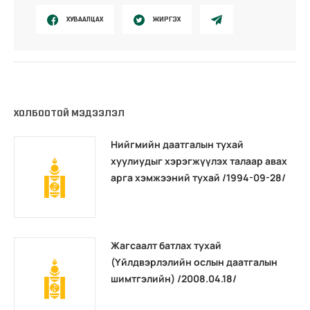
ХУВААЛЦАХ
ЖИРГЭХ
ХОЛБООТОЙ МЭДЭЭЛЭЛ
Нийгмийн даатгалын тухай
хуулиудыг хэрэгжүүлэх талаар авах
арга хэмжээний тухай /1994-09-28/
Жагсаалт батлах тухай
(Үйлдвэрлэлийн ослын даатгалын
шимтгэлийн) /2008.04.18/