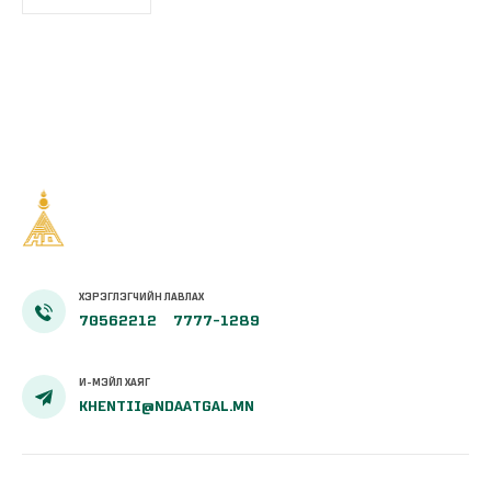
ХЭРЭГЛЭГЧИЙН ЛАВЛАХ
70562212
7777-1289
И-МЭЙЛ ХАЯГ
KHENTII@NDAATGAL.MN