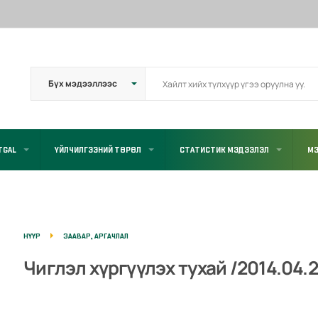
TGAL
ҮЙЛЧИЛГЭЭНИЙ ТӨРӨЛ
СТАТИСТИК МЭДЭЭЛЭЛ
МЭ
НҮҮР
ЗААВАР, АРГАЧЛАЛ
Чиглэл хүргүүлэх тухай /2014.04.2