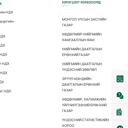
ХЭРЭГЦЭЭТ ХОЛБООСУУД
үд
гийн НДХ
МОНГОЛ УЛСЫН ЗАСГИЙН
дүүргийн
ГАЗАР
ХӨДӨЛМӨР НИЙГМИЙН
НДХ
ХАМГААЛЛЫН ЯАМ
НДХ
НИЙГМИЙН ДААТГАЛЫН
 НДХ
ЕРӨНХИЙ ГАЗАР
эг НДХ
НИЙГМИЙН ДААТГАЛЫН
ҮНДЭСНИЙ ЗӨВЛӨЛ
 НДХ
ЭРҮҮЛ МЭНДИЙН
НДХ
ДААТГАЛЫН ЕРӨНХИЙ
ГАЗАР
эг НДХ
ХӨДӨЛМӨР, ХАЛАМЖИЙН
ҮЙЛЧИЛГЭЭНИЙ ЕРӨНХИЙ
ГАЗАР
ҮНДЭСНИЙ СТАТИСТИКИЙН
ХОРОО