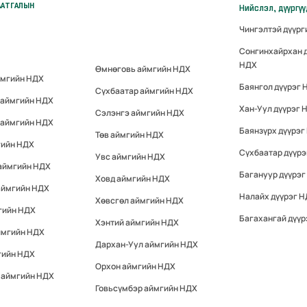
ААТГАЛЫН
Нийслэл, дүүргү
Чингэлтэй дүүр
Сонгинхайрхан 
НДХ
Өмнөговь аймгийн НДХ
ймгийн НДХ
Баянгол дүүрэг 
Сүхбаатар аймгийн НДХ
 аймгийн НДХ
Хан-Уул дүүрэг 
Сэлэнгэ аймгийн НДХ
 аймгийн НДХ
Баянзүрх дүүрэг
Төв аймгийн НДХ
гийн НДХ
Сүхбаатар дүүр
Увс аймгийн НДХ
 аймгийн НДХ
Багануур дүүрэг
Ховд аймгийн НДХ
аймгийн НДХ
Налайх дүүрэг 
Хөвсгөл аймгийн НДХ
гийн НДХ
Багахангай дүүр
Хэнтий аймгийн НДХ
ймгийн НДХ
Дархан-Уул аймгийн НДХ
гийн НДХ
Орхон аймгийн НДХ
 аймгийн НДХ
Говьсүмбэр аймгийн НДХ