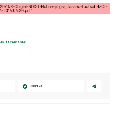
20/11/8-Chiglel-NDX-t-Nuhun-jiliig-ajillasand-tootsoh-MOL-
-2014.04.29.pdf".
АР ТАТАЖ АВАХ
ЖИРГЭХ