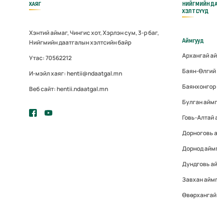
ХАЯГ
НИЙГМИЙН Д
ХЭЛТСҮҮД
Хэнтий аймаг, Чингис хот, Хэрлэн сум, 3-р баг,
Аймгууд
Нийгмийн даатгалын хэлтсийн байр
Архангай а
Утас: 70562212
Баян-Өлгий
И-мэйл хаяг: hentii@ndaatgal.mn
Баянхонгор
Веб сайт: hentii.ndaatgal.mn
Булган айм
Говь-Алтай
Дорноговь 
Дорнод айм
Дундговь а
Завхан айм
Өвөрхангай