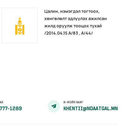
Цалин, нэмэгдэл тогтоох,
хөнгөлөлт эдлүүлэх ажилсан
жилд оруулж тооцох тухай
/2014.04.15 А/83 , А/44/
АХ
И-МЭЙЛ ХАЯГ
777-1289
KHENTII@NDAATGAL.MN