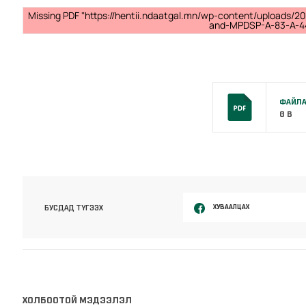
Missing PDF "https://hentii.ndaatgal.mn/wp-content/uploads/20
and-MPDSP-A-83-A-44
ФАЙЛА
0 B
ХУВААЛЦАХ
БУСДАД ТҮГЭЭХ
ХОЛБООТОЙ МЭДЭЭЛЭЛ