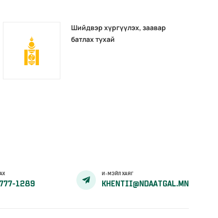
Шийдвэр хүргүүлэх, заавар
батлах тухай
АХ
И-МЭЙЛ ХАЯГ
777-1289
KHENTII@NDAATGAL.MN