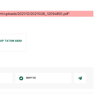
ent/uploads/2021/12/20211028_12094850.pdf".
АР ТАТАЖ АВАХ
ЖИРГЭХ