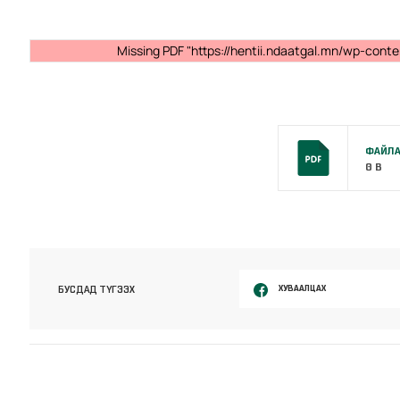
Missing PDF "https://hentii.ndaatgal.mn/wp-cont
ФАЙЛА
0 B
ХУВААЛЦАХ
БУСДАД ТҮГЭЭХ