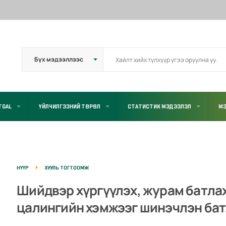
TGAL
ҮЙЛЧИЛГЭЭНИЙ ТӨРӨЛ
СТАТИСТИК МЭДЭЭЛЭЛ
МЭ
НҮҮР
ХУУЛЬ ТОГТООМЖ
Шийдвэр хүргүүлэх, журам батла
цалингийн хэмжээг шинэчлэн бат