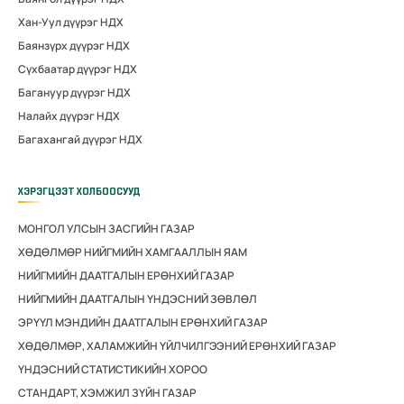
Хан-Уул дүүрэг НДХ
Баянзүрх дүүрэг НДХ
Сүхбаатар дүүрэг НДХ
Багануур дүүрэг НДХ
Налайх дүүрэг НДХ
Багахангай дүүрэг НДХ
ХЭРЭГЦЭЭТ ХОЛБООСУУД
МОНГОЛ УЛСЫН ЗАСГИЙН ГАЗАР
ХӨДӨЛМӨР НИЙГМИЙН ХАМГААЛЛЫН ЯАМ
НИЙГМИЙН ДААТГАЛЫН ЕРӨНХИЙ ГАЗАР
НИЙГМИЙН ДААТГАЛЫН ҮНДЭСНИЙ ЗӨВЛӨЛ
ЭРҮҮЛ МЭНДИЙН ДААТГАЛЫН ЕРӨНХИЙ ГАЗАР
ХӨДӨЛМӨР, ХАЛАМЖИЙН ҮЙЛЧИЛГЭЭНИЙ ЕРӨНХИЙ ГАЗАР
ҮНДЭСНИЙ СТАТИСТИКИЙН ХОРОО
СТАНДАРТ, ХЭМЖИЛ ЗҮЙН ГАЗАР