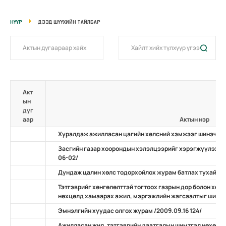
НҮҮР
ДЭЭД ШҮҮХИЙН ТАЙЛБАР
Акт
ын
дуг
аар
Актын нэр
Хуралдаж ажилласан цагийн хөлсний хэмжээг шинэчлэн 
Засгийн газар хоорондын хэлэлцээрийг хэрэгжүүлэх за
06-02/
Дундаж цалин хөлс тодорхойлох журам батлах тухай /2
Тэтгэврийг хөнгөлөлттэй тогтоох газрын дор болон хөд
нөхцөлд хамаарах ажил, мэргэжлийн жагсаалтыг шинэч
Эмнэлгийн хуудас олгох журам /2009.09.16 124/
Ажилласан жил, тэтгэврийн даатгалын шимтгэл нөхөн т