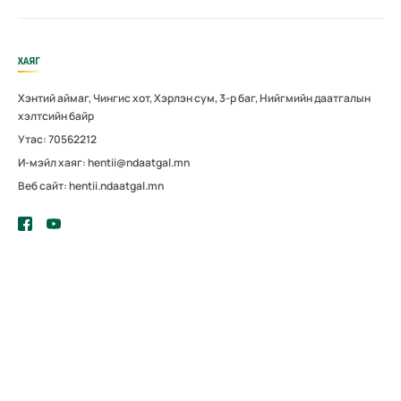
ХАЯГ
Хэнтий аймаг, Чингис хот, Хэрлэн сум, 3-р баг, Нийгмийн даатгалын
хэлтсийн байр
Утас: 70562212
И-мэйл хаяг: hentii@ndaatgal.mn
Веб сайт: hentii.ndaatgal.mn