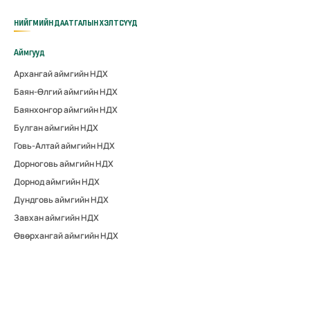
НИЙГМИЙН ДААТГАЛЫН ХЭЛТСҮҮД
Аймгууд
Архангай аймгийн НДХ
Баян-Өлгий аймгийн НДХ
Баянхонгор аймгийн НДХ
Булган аймгийн НДХ
Говь-Алтай аймгийн НДХ
Дорноговь аймгийн НДХ
Дорнод аймгийн НДХ
Дундговь аймгийн НДХ
Завхан аймгийн НДХ
Өвөрхангай аймгийн НДХ