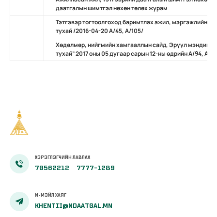
даатгалын шимтгэл нөхөн төлөх журам
Тэтгэвэр тогтоолгоход баримтлах ажил, мэргэжлийн жи
тухай /2016-04-20 А/45, А/105/
Хөдөлмөр, нийгмийн хамгааллын сайд, Эрүүл мэндийн 
тухай” 2017 оны 05 дугаар сарын 12-ны өдрийн А/94, А/1
ХЭРЭГЛЭГЧИЙН ЛАВЛАХ
70562212
7777-1289
И-МЭЙЛ ХАЯГ
KHENTII@NDAATGAL.MN