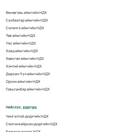
Өмнөговь аймгийн НДХ
Сүхбаатар аймгийн НДХ
Сэлэнгэ аймгийн НДХ
Төв аймгийн НДХ
Увс аймгийн НДХ
Ховд аймгийн НДХ
Хөвсгөл аймгийн НДХ
Хэнтий аймгийн НДХ
Дархан-Уул аймгийн НДХ
Орхон аймгийн НДХ
Говьсүмбэр аймгийн НДХ
Нийслэл, дүүргүүд
Чингэлтэй дүүргийн НДХ
Сонгинхайрхан дүүргийн НДХ
Баянгол дүүрэг НДХ