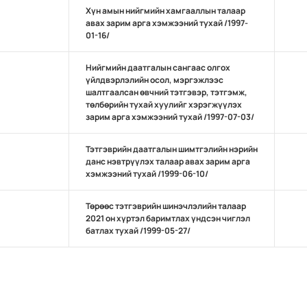
Хүн амын нийгмийн хамгааллын талаар
авах зарим арга хэмжээний тухай /1997-
01-16/
Нийгмийн даатгалын сангаас олгох
үйлдвэрлэлийн осол, мэргэжлээс
шалтгаалсан өвчний тэтгэвэр, тэтгэмж,
төлбөрийн тухай хуулийг хэрэгжүүлэх
зарим арга хэмжээний тухай /1997-07-03/
Тэтгэврийн даатгалын шимтгэлийн нэрийн
данс нэвтрүүлэх талаар авах зарим арга
хэмжээний тухай /1999-06-10/
Төрөөс тэтгэврийн шинэчлэлийн талаар
2021 он хүртэл баримтлах үндсэн чиглэл
батлах тухай /1999-05-27/