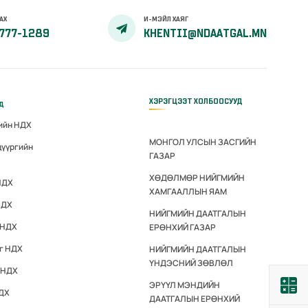
АХ
И-МЭЙЛ ХАЯГ
777-1289
KHENTII@NDAATGAL.MN
ХЭРЭГЦЭЭТ ХОЛБООСУУД
үд
гийн НДХ
МОНГОЛ УЛСЫН ЗАСГИЙН
дүүргийн
ГАЗАР
ХӨДӨЛМӨР НИЙГМИЙН
НДХ
ХАМГААЛЛЫН ЯАМ
НДХ
НИЙГМИЙН ДААТГАЛЫН
 НДХ
ЕРӨНХИЙ ГАЗАР
эг НДХ
НИЙГМИЙН ДААТГАЛЫН
ҮНДЭСНИЙ ЗӨВЛӨЛ
 НДХ
ЭРҮҮЛ МЭНДИЙН
НДХ
ДААТГАЛЫН ЕРӨНХИЙ