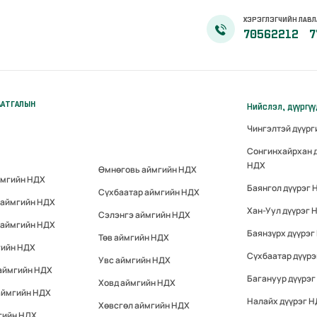
ХЭРЭГЛЭГЧИЙН ЛАВЛ
70562212
7
ААТГАЛЫН
Нийслэл, дүүргү
Чингэлтэй дүүр
Сонгинхайрхан 
НДХ
Өмнөговь аймгийн НДХ
ймгийн НДХ
Баянгол дүүрэг 
Сүхбаатар аймгийн НДХ
 аймгийн НДХ
Хан-Уул дүүрэг 
Сэлэнгэ аймгийн НДХ
 аймгийн НДХ
Баянзүрх дүүрэг
Төв аймгийн НДХ
гийн НДХ
Сүхбаатар дүүр
Увс аймгийн НДХ
 аймгийн НДХ
Багануур дүүрэг
Ховд аймгийн НДХ
аймгийн НДХ
Налайх дүүрэг 
Хөвсгөл аймгийн НДХ
гийн НДХ