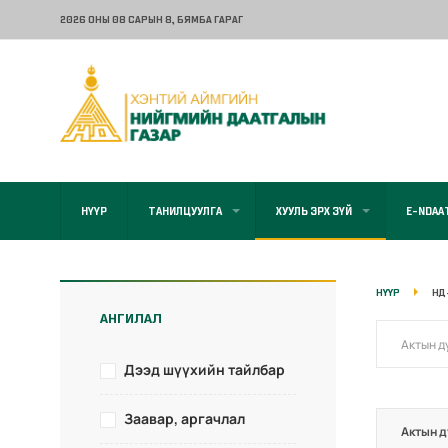
2026 ОНЫ 08 САРЫН 8
, БЯМБА ГАРАГ
НҮҮР
ТАНИЛЦУУЛГА
ХУУЛЬ ЭРХ ЗҮЙ
E-NDAA
НҮҮР
НД
АНГИЛАЛ
Дээд шүүхийн тайлбар
Заавар, аргачлал
Актын д