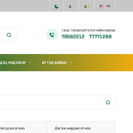
EN
ТАНД ТУСЛАХ ХЭРЭГЛЭГЧИЙН ЛАВЛАХ
70562212
77771289
ДЭЭ, МЭДЭЭЛЭЛ
ИЛ ТОД БАЙДАЛ
лагдсан огноо
Дагаж мөрдөх огноо