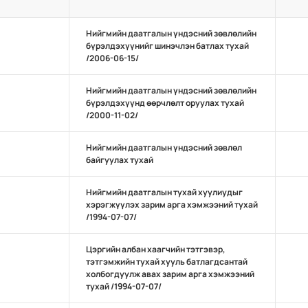
Нийгмийн даатгалын үндэсний зөвлөлийн
бүрэлдэхүүнийг шинэчлэн батлах тухай
/2006-06-15/
Нийгмийн даатгалын үндэсний зөвлөлийн
бүрэлдэхүүнд өөрчлөлт оруулах тухай
/2000-11-02/
Нийгмийн даатгалын үндэсний зөвлөл
байгуулах тухай
Нийгмийн даатгалын тухай хуулиудыг
хэрэгжүүлэх зарим арга хэмжээний тухай
/1994-07-07/
Цэргийн албан хаагчийн тэтгэвэр,
тэтгэмжийн тухай хууль батлагдсантай
холбогдуулж авах зарим арга хэмжээний
тухай /1994-07-07/