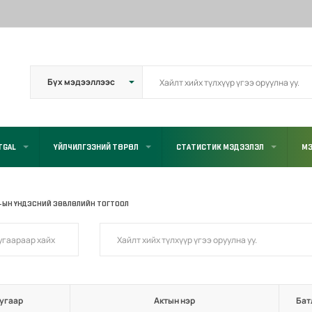
TGAL
ҮЙЛЧИЛГЭЭНИЙ ТӨРӨЛ
СТАТИСТИК МЭДЭЭЛЭЛ
МЭ
-ЫН ҮНДЭСНИЙ ЗӨВЛӨЛИЙН ТОГТООЛ
угаар
Актын нэр
Бат