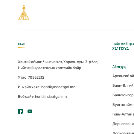
ХАЯГ
НИЙГМИЙН Д
ХЭЛТСҮҮД
Хэнтий аймаг, Чингис хот, Хэрлэн сум, 3-р баг,
Аймгууд
Нийгмийн даатгалын хэлтсийн байр
Архангай а
Утас: 70562212
Баян-Өлгий
И-мэйл хаяг: hentii@ndaatgal.mn
Баянхонгор
Веб сайт: hentii.ndaatgal.mn
Булган айм
Говь-Алтай
Дорноговь 
Дорнод айм