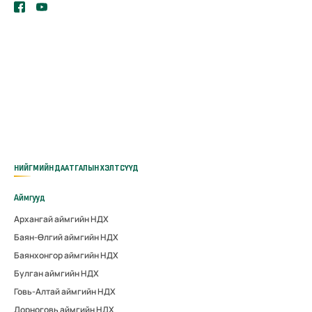
НИЙГМИЙН ДААТГАЛЫН ХЭЛТСҮҮД
Аймгууд
Архангай аймгийн НДХ
Баян-Өлгий аймгийн НДХ
Баянхонгор аймгийн НДХ
Булган аймгийн НДХ
Говь-Алтай аймгийн НДХ
Дорноговь аймгийн НДХ