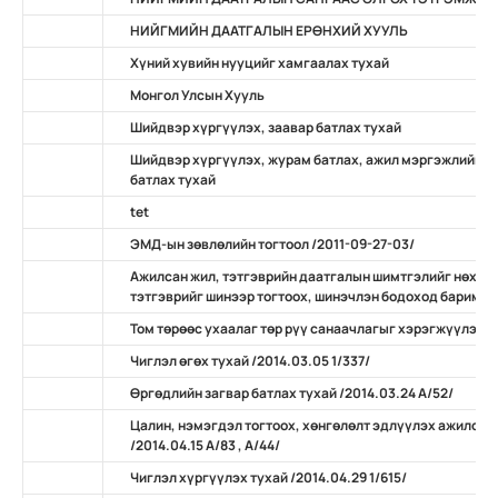
НИЙГМИЙН ДААТГАЛЫН ЕРӨНХИЙ ХУУЛЬ
Хүний хувийн нууцийг хамгаалах тухай
Монгол Улсын Хууль
Шийдвэр хүргүүлэх, заавар батлах тухай
Шийдвэр хүргүүлэх, журам батлах, ажил мэргэжлийн ж
батлах тухай
tet
ЭМД-ын зөвлөлийн тогтоол /2011-09-27-03/
Ажилсан жил, тэтгэврийн даатгалын шимтгэлийг нөхөн
тэтгэврийг шинээр тогтоох, шинэчлэн бодоход баримтлах
Том төрөөс ухаалаг төр рүү санаачлагыг хэрэгжүүлэх ту
Чиглэл өгөх тухай /2014.03.05 1/337/
Өргөдлийн загвар батлах тухай /2014.03.24 А/52/
Цалин, нэмэгдэл тогтоох, хөнгөлөлт эдлүүлэх ажилсан
/2014.04.15 А/83 , А/44/
Чиглэл хүргүүлэх тухай /2014.04.29 1/615/