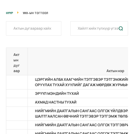
НҮҮР
УИХ-ЫН ТОГТООЛ
Акт
ын
дуг
аар
Актын нэр
ЦЭРГИЙН АЛБА ХААГЧИЙН ТЭТГЭВЭР ТЭТГЭМЖИЙН Т
ОРУУЛАХ ТУХАЙ ХУУЛИЙГ ДАГАЖ МӨРДӨХ ЖУРМЫН Т
ЭРҮҮЛ МЭНДИЙН ТУХАЙ
АХМАД НАСТНЫ ТУХАЙ
НИЙГМИЙН ДААТГАЛЫН САНГААС ОЛГОХ ҮЙЛДВЭРЛ
ШАЛТГААЛСАН ӨВЧНИЙ ТЭТГЭВЭР ТЭТГЭМЖ ТӨЛБӨР
НИЙГМИЙН ДААТГАЛЫН САНГААС ОЛГОХ ТЭТГЭВРИЙН
НИЙГМИЙН ДААТГАЛЫН САНГААС ОЛГОХ ТЭТГЭМЖИЙ