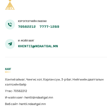
ХЭРЭГЛЭГЧИЙН ЛАВЛАХ
70562212
7777-1289
И-МЭЙЛ ХАЯГ
KHENTII@NDAATGAL.MN
ХАЯГ
Хэнтий аймаг, Чингис хот, Хэрлэн сум, 3-р баг, Нийгмийн даатгалын
хэлтсийн байр
Утас: 70562212
И-мэйл хаяг: hentii@ndaatgal.mn
Веб сайт: hentii.ndaatgal.mn