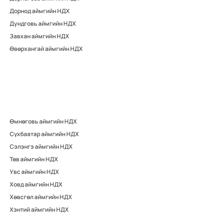
Дорнод аймгийн НДХ
Дундговь аймгийн НДХ
Завхан аймгийн НДХ
Өвөрхангай аймгийн НДХ
Өмнөговь аймгийн НДХ
Сүхбаатар аймгийн НДХ
Сэлэнгэ аймгийн НДХ
Төв аймгийн НДХ
Увс аймгийн НДХ
Ховд аймгийн НДХ
Хөвсгөл аймгийн НДХ
Хэнтий аймгийн НДХ