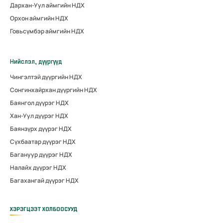
Дархан-Уул аймгийн НДХ
Орхон аймгийн НДХ
Говьсүмбэр аймгийн НДХ
Нийслэл, дүүргүүд
Чингэлтэй дүүргийн НДХ
Сонгинхайрхан дүүргийн НДХ
Баянгол дүүрэг НДХ
Хан-Уул дүүрэг НДХ
Баянзүрх дүүрэг НДХ
Сүхбаатар дүүрэг НДХ
Багануур дүүрэг НДХ
Налайх дүүрэг НДХ
Багахангай дүүрэг НДХ
ХЭРЭГЦЭЭТ ХОЛБООСУУД