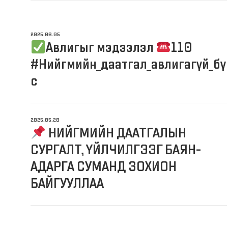
2025.06.05
Авлигыг мэдээлэл
110
#Нийгмийн_даатгал_авлигагүй_бү
с
2025.05.28
НИЙГМИЙН ДААТГАЛЫН
СУРГАЛТ, ҮЙЛЧИЛГЭЭГ БАЯН-
АДАРГА СУМАНД ЗОХИОН
БАЙГУУЛЛАА