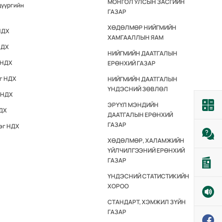
МОНГОЛ УЛСЫН ЗАСГИЙН
дүүргийн
ГАЗАР
ХӨДӨЛМӨР НИЙГМИЙН
НДХ
ХАМГААЛЛЫН ЯАМ
НДХ
НИЙГМИЙН ДААТГАЛЫН
 НДХ
ЕРӨНХИЙ ГАЗАР
эг НДХ
НИЙГМИЙН ДААТГАЛЫН
ҮНДЭСНИЙ ЗӨВЛӨЛ
 НДХ
ЭРҮҮЛ МЭНДИЙН
НДХ
ДААТГАЛЫН ЕРӨНХИЙ
ГАЗАР
эг НДХ
ХӨДӨЛМӨР, ХАЛАМЖИЙН
ҮЙЛЧИЛГЭЭНИЙ ЕРӨНХИЙ
ГАЗАР
ҮНДЭСНИЙ СТАТИСТИКИЙН
ХОРОО
СТАНДАРТ, ХЭМЖИЛ ЗҮЙН
ГАЗАР