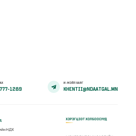
АХ
И-МЭЙЛ ХАЯГ
777-1289
KHENTII@NDAATGAL.MN
ХЭРЭГЦЭЭТ ХОЛБООСУУД
үд
гийн НДХ