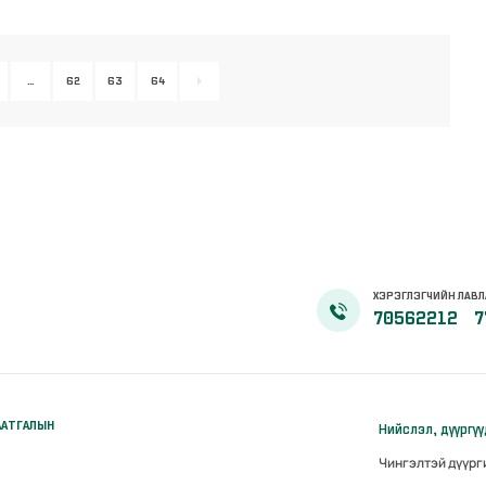
…
62
63
64
ХЭРЭГЛЭГЧИЙН ЛАВЛ
70562212
7
ААТГАЛЫН
Нийслэл, дүүргү
Чингэлтэй дүүр