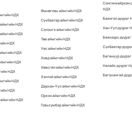
Сонгинхайрхан 
НДХ
Өмнөговь аймгийн НДХ
ймгийн НДХ
Баянгол дүүрэг 
Сүхбаатар аймгийн НДХ
 аймгийн НДХ
Хан-Уул дүүрэг 
Сэлэнгэ аймгийн НДХ
 аймгийн НДХ
Баянзүрх дүүрэг
Төв аймгийн НДХ
гийн НДХ
Сүхбаатар дүүр
Увс аймгийн НДХ
 аймгийн НДХ
Багануур дүүрэг
Ховд аймгийн НДХ
аймгийн НДХ
Налайх дүүрэг 
Хөвсгөл аймгийн НДХ
гийн НДХ
Багахангай дүүр
Хэнтий аймгийн НДХ
ймгийн НДХ
Дархан-Уул аймгийн НДХ
гийн НДХ
Орхон аймгийн НДХ
 аймгийн НДХ
Говьсүмбэр аймгийн НДХ