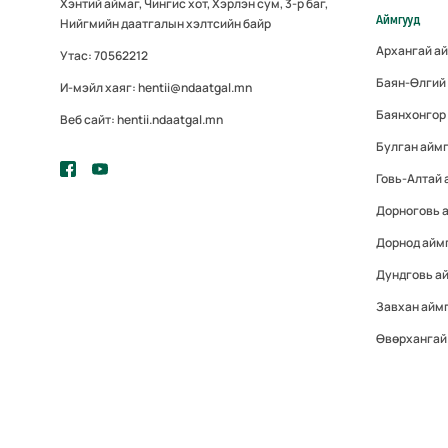
Хэнтий аймаг, Чингис хот, Хэрлэн сум, 3-р баг,
Аймгууд
Нийгмийн даатгалын хэлтсийн байр
Архангай а
Утас: 70562212
Баян-Өлгий
И-мэйл хаяг: hentii@ndaatgal.mn
Баянхонгор
Веб сайт: hentii.ndaatgal.mn
Булган айм
Говь-Алтай
Дорноговь 
Дорнод айм
Дундговь а
Завхан айм
Өвөрхангай