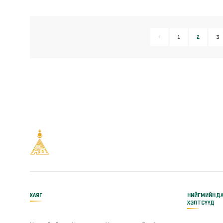
1
2
3
ХАЯГ
НИЙГМИЙН Д
ХЭЛТСҮҮД