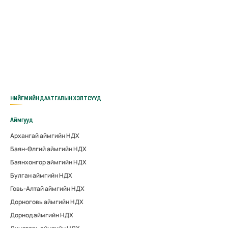
НИЙГМИЙН ДААТГАЛЫН ХЭЛТСҮҮД
Аймгууд
Архангай аймгийн НДХ
Баян-Өлгий аймгийн НДХ
Баянхонгор аймгийн НДХ
Булган аймгийн НДХ
Говь-Алтай аймгийн НДХ
Дорноговь аймгийн НДХ
Дорнод аймгийн НДХ