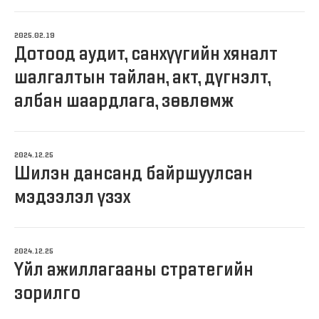
2025.02.19
Дотоод аудит, санхүүгийн хяналт
шалгалтын тайлан, акт, дүгнэлт,
албан шаардлага, зөвлөмж
2024.12.25
Шилэн дансанд байршуулсан
мэдээлэл үзэх
2024.12.25
Үйл ажиллагааны стратегийн
зорилго