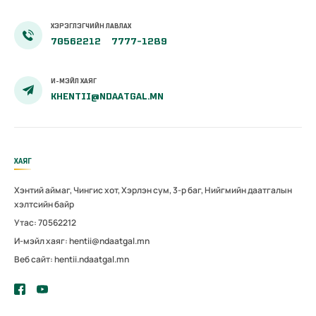
ХЭРЭГЛЭГЧИЙН ЛАВЛАХ
70562212
7777-1289
И-МЭЙЛ ХАЯГ
KHENTII@NDAATGAL.MN
ХАЯГ
Хэнтий аймаг, Чингис хот, Хэрлэн сум, 3-р баг, Нийгмийн даатгалын
хэлтсийн байр
Утас: 70562212
И-мэйл хаяг: hentii@ndaatgal.mn
Веб сайт: hentii.ndaatgal.mn