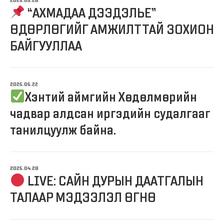
2025.05.26
“АХМАДАА ДЭЭДЭЛЬЕ”
ӨДӨРЛӨГИЙГ АМЖИЛТТАЙ ЗОХИОН
БАЙГУУЛЛАА
2025.05.22
Хэнтий аймгийн Хөдөлмөрийн
чадвар алдсан иргэдийн судалгааг
танилцуулж байна.
2025.04.28
LIVE: САЙН ДУРЫН ДААТГАЛЫН
ТАЛААР МЭДЭЭЛЭЛ ӨГНӨ