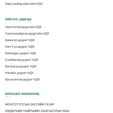
Говьсүмбэр аймгийн НДХ
Нийслэл, дүүргүүд
Чингэлтэй дүүргийн НДХ
Сонгинхайрхан дүүргийн НДХ
Баянгол дүүрэг НДХ
Хан-Уул дүүрэг НДХ
Баянзүрх дүүрэг НДХ
Сүхбаатар дүүрэг НДХ
Багануур дүүрэг НДХ
Налайх дүүрэг НДХ
Багахангай дүүрэг НДХ
ХЭРЭГЦЭЭТ ХОЛБООСУУД
МОНГОЛ УЛСЫН ЗАСГИЙН ГАЗАР
ХӨДӨЛМӨР НИЙГМИЙН ХАМГААЛЛЫН ЯАМ