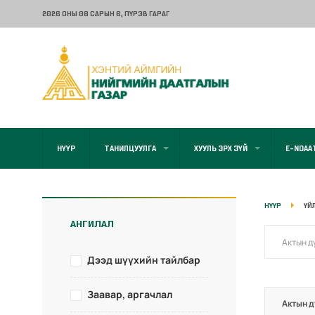
2026 ОНЫ 08 САРЫН 6
, ПҮРЭВ ГАРАГ
НҮҮР
ТАНИЛЦУУЛГА
ХУУЛЬ ЭРХ ЗҮЙ
E-NDAA
НҮҮР
ҮЙ
АНГИЛАЛ
Дээд шүүхийн тайлбар
Заавар, аргачлал
Актын д