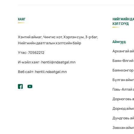
ХАЯГ
НИЙГМИЙН Д
ХЭЛТСҮҮД
Хэнтий аймаг, Чингис хот, Хэрлэн сум, 3-р баг,
Аймгууд
Нийгмийн даатгалын хэлтсийн байр
Архангай а
Утас: 70562212
Баян-Өлгий
И-мэйл хаяг: hentii@ndaatgal.mn
Баянхонгор
Веб сайт: hentii.ndaatgal.mn
Булган айм
Говь-Алтай
Дорноговь 
Дорнод айм
Дундговь а
Завхан айм