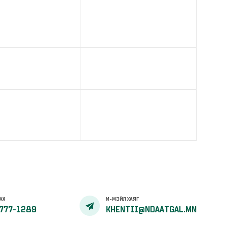
АХ
И-МЭЙЛ ХАЯГ
777-1289
KHENTII@NDAATGAL.MN