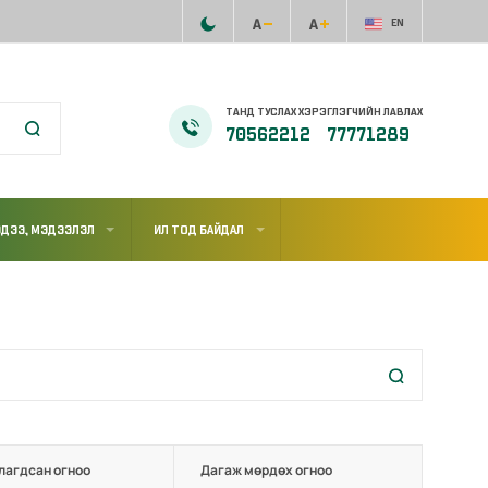
EN
ТАНД ТУСЛАХ ХЭРЭГЛЭГЧИЙН ЛАВЛАХ
70562212
77771289
ДЭЭ, МЭДЭЭЛЭЛ
ИЛ ТОД БАЙДАЛ
лагдсан огноо
Дагаж мөрдөх огноо