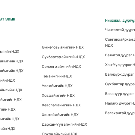
ААТГАЛЫН
Нийслэл, дүүргү
Чингэлтэй дүүр
Сонгинхайрхан 
НДХ
Өмнөговь аймгийн НДХ
ймгийн НДХ
Баянгол дүүрэг 
Сүхбаатар аймгийн НДХ
 аймгийн НДХ
Хан-Уул дүүрэг 
Сэлэнгэ аймгийн НДХ
 аймгийн НДХ
Баянзүрх дүүрэг
Төв аймгийн НДХ
гийн НДХ
Сүхбаатар дүүр
Увс аймгийн НДХ
 аймгийн НДХ
Багануур дүүрэг
Ховд аймгийн НДХ
аймгийн НДХ
Налайх дүүрэг 
Хөвсгөл аймгийн НДХ
гийн НДХ
Багахангай дүүр
Хэнтий аймгийн НДХ
ймгийн НДХ
Дархан-Уул аймгийн НДХ
гийн НДХ
Орхон аймгийн НДХ