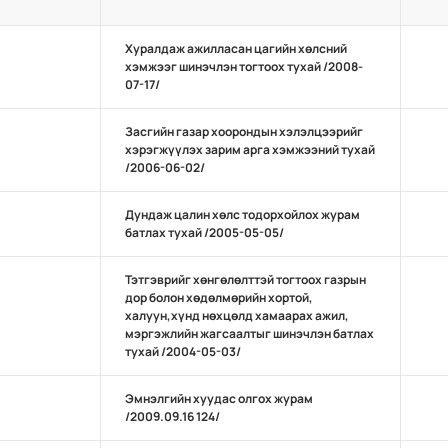
Хуралдаж ажилласан цагийн хөлсний
хэмжээг шинэчлэн тогтоох тухай /2008-
07-17/
Засгийн газар хоорондын хэлэлцээрийг
хэрэгжүүлэх зарим арга хэмжээний тухай
/2006-06-02/
Дундаж цалин хөлс тодорхойлох журам
батлах тухай /2005-05-05/
Тэтгэврийг хөнгөлөлттэй тогтоох газрын
дор болон хөдөлмөрийн хортой,
халуун,хүнд нөхцөлд хамаарах ажил,
мэргэжлийн жагсаалтыг шинэчлэн батлах
тухай /2004-05-03/
Эмнэлгийн хуудас олгох журам
/2009.09.16 124/