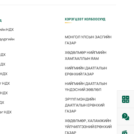
ХЭРЭГЦЭЭТ ХОЛБООСУУД
үд
гийн НДХ
МОНГОЛ УЛСЫН ЗАСГИЙН
дүүргийн
ГАЗАР
ХӨДӨЛМӨР НИЙГМИЙН
НДХ
ХАМГААЛЛЫН ЯАМ
НДХ
НИЙГМИЙН ДААТГАЛЫН
 НДХ
ЕРӨНХИЙ ГАЗАР
эг НДХ
НИЙГМИЙН ДААТГАЛЫН
ҮНДЭСНИЙ ЗӨВЛӨЛ
 НДХ
ЭРҮҮЛ МЭНДИЙН
НДХ
ДААТГАЛЫН ЕРӨНХИЙ
ГАЗАР
эг НДХ
ХӨДӨЛМӨР, ХАЛАМЖИЙН
ҮЙЛЧИЛГЭЭНИЙ ЕРӨНХИЙ
ГАЗАР