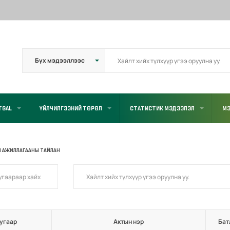
TGAL
ҮЙЛЧИЛГЭЭНИЙ ТӨРӨЛ
СТАТИСТИК МЭДЭЭЛЭЛ
МЭ
Л АЖИЛЛАГААНЫ ТАЙЛАН
угаар
Актын нэр
Бат