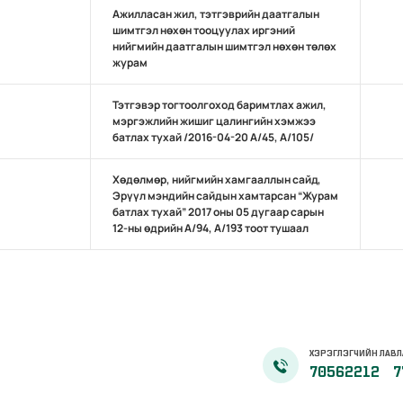
Ажилласан жил, тэтгэврийн даатгалын
шимтгэл нөхөн тооцуулах иргэний
нийгмийн даатгалын шимтгэл нөхөн төлөх
журам
Тэтгэвэр тогтоолгоход баримтлах ажил,
мэргэжлийн жишиг цалингийн хэмжээ
батлах тухай /2016-04-20 А/45, А/105/
Хөдөлмөр, нийгмийн хамгааллын сайд,
Эрүүл мэндийн сайдын хамтарсан “Журам
батлах тухай” 2017 оны 05 дугаар сарын
12-ны өдрийн А/94, А/193 тоот тушаал
ХЭРЭГЛЭГЧИЙН ЛАВЛ
70562212
7