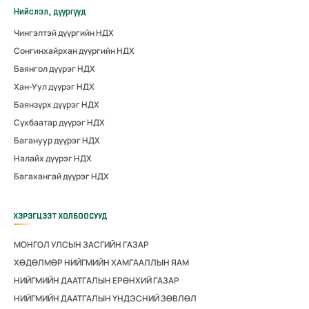
Нийслэл, дүүргүүд
Чингэлтэй дүүргийн НДХ
Сонгинхайрхан дүүргийн НДХ
Баянгол дүүрэг НДХ
Хан-Уул дүүрэг НДХ
Баянзүрх дүүрэг НДХ
Сүхбаатар дүүрэг НДХ
Багануур дүүрэг НДХ
Налайх дүүрэг НДХ
Багахангай дүүрэг НДХ
ХЭРЭГЦЭЭТ ХОЛБООСУУД
МОНГОЛ УЛСЫН ЗАСГИЙН ГАЗАР
ХӨДӨЛМӨР НИЙГМИЙН ХАМГААЛЛЫН ЯАМ
НИЙГМИЙН ДААТГАЛЫН ЕРӨНХИЙ ГАЗАР
НИЙГМИЙН ДААТГАЛЫН ҮНДЭСНИЙ ЗӨВЛӨЛ