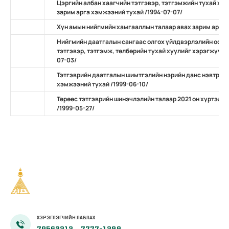
Цэргийн албан хаагчийн тэтгэвэр, тэтгэмжийн тухай ху
зарим арга хэмжээний тухай /1994-07-07/
Хүн амын нийгмийн хамгааллын талаар авах зарим арга х
Нийгмийн даатгалын сангаас олгох үйлдвэрлэлийн осол
тэтгэвэр, тэтгэмж, төлбөрийн тухай хуулийг хэрэгжүүлэ
07-03/
Тэтгэврийн даатгалын шимтгэлийн нэрийн данс нэвтрүүл
хэмжээний тухай /1999-06-10/
Төрөөс тэтгэврийн шинэчлэлийн талаар 2021 он хүртэл б
/1999-05-27/
ХЭРЭГЛЭГЧИЙН ЛАВЛАХ
70562212
7777-1289