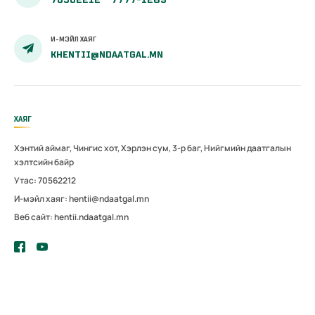
И-МЭЙЛ ХАЯГ
KHENTII@NDAATGAL.MN
ХАЯГ
Хэнтий аймаг, Чингис хот, Хэрлэн сум, 3-р баг, Нийгмийн даатгалын
хэлтсийн байр
Утас: 70562212
И-мэйл хаяг: hentii@ndaatgal.mn
Веб сайт: hentii.ndaatgal.mn