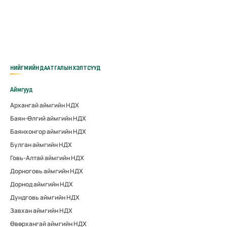
НИЙГМИЙН ДААТГАЛЫН ХЭЛТСҮҮД
Аймгууд
Архангай аймгийн НДХ
Баян-Өлгий аймгийн НДХ
Баянхонгор аймгийн НДХ
Булган аймгийн НДХ
Говь-Алтай аймгийн НДХ
Дорноговь аймгийн НДХ
Дорнод аймгийн НДХ
Дундговь аймгийн НДХ
Завхан аймгийн НДХ
Өвөрхангай аймгийн НДХ