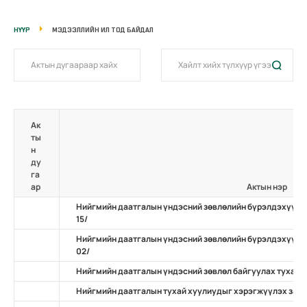
НҮҮР
МЭДЭЭЛЛИЙН ИЛ ТОД БАЙДАЛ
Ак
ты
н
ду
га
ар
Актын нэр
Нийгмийн даатгалын үндэсний зөвлөлийн бүрэлдэхүүний
15/
Нийгмийн даатгалын үндэсний зөвлөлийн бүрэлдэхүүнд 
02/
Нийгмийн даатгалын үндэсний зөвлөл байгуулах тухай
Нийгмийн даатгалын тухай хуулиудыг хэрэгжүүлэх зарим