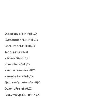
Өмнөговь аймгийн НДХ
Сүхбаатар аймгийн НДХ
Сэлэнгэ аймгийн НДХ
Төв аймгийн НДХ
Увс аймгийн НДХ
Ховд аймгийн НДХ
Хөвсгөл аймгийн НДХ
Хэнтий аймгийн НДХ
Дархан-Уул аймгийн НДХ
Орхон аймгийн НДХ
Говьсүмбэр аймгийн НДХ