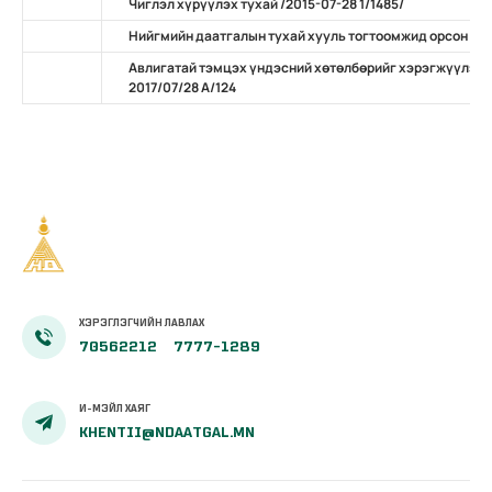
Чиглэл хүрүүлэх тухай /2015-07-28 1/1485/
Нийгмийн даатгалын тухай хууль тогтоомжид орсон нэ
Авлигатай тэмцэх үндэсний хөтөлбөрийг хэрэгжүүлэх 
2017/07/28 А/124
ХЭРЭГЛЭГЧИЙН ЛАВЛАХ
70562212
7777-1289
И-МЭЙЛ ХАЯГ
KHENTII@NDAATGAL.MN