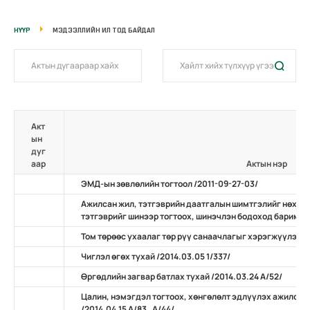
НҮҮР
МЭДЭЭЛЛИЙН ИЛ ТОД БАЙДАЛ
Акт
ын
дуг
аар
Актын нэр
ЭМД-ын зөвлөлийн тогтоол /2011-09-27-03/
Ажилсан жил, тэтгэврийн даатгалын шимтгэлийг нөхөн
тэтгэврийг шинээр тогтоох, шинэчлэн бодоход баримтлах
Том төрөөс ухаалаг төр рүү санаачлагыг хэрэгжүүлэх ту
Чиглэл өгөх тухай /2014.03.05 1/337/
Өргөдлийн загвар батлах тухай /2014.03.24 А/52/
Цалин, нэмэгдэл тогтоох, хөнгөлөлт эдлүүлэх ажилсан
/2014.04.15 А/83 , А/44/