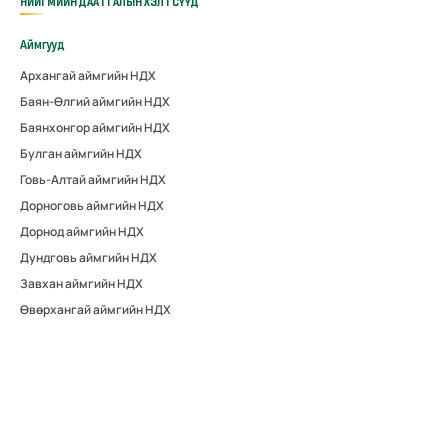
НИЙГМИЙН ДААТГАЛЫН ХЭЛТСҮҮД
Аймгууд
Архангай аймгийн НДХ
Баян-Өлгий аймгийн НДХ
Баянхонгор аймгийн НДХ
Булган аймгийн НДХ
Говь-Алтай аймгийн НДХ
Дорноговь аймгийн НДХ
Дорнод аймгийн НДХ
Дундговь аймгийн НДХ
Завхан аймгийн НДХ
Өвөрхангай аймгийн НДХ