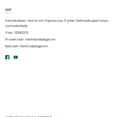
ХАЯГ
Хэнтий аймаг, Чингис хот, Хэрлэн сум, 3-р баг, Нийгмийн даатгалын
хэлтсийн байр
Утас: 70562212
И-мэйл хаяг: hentii@ndaatgal.mn
Веб сайт: hentii.ndaatgal.mn