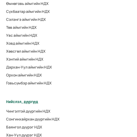
Өмнөговь аймгийн НДХ
Сүхбаатар аймгийн НДХ
Сэлэнгэ аймгийн НДХ
Төв аймгийн НДХ
Увс аймгийн НДХ
Ховд аймгийн НДХ
Хөвсгөл аймгийн НДХ
Хэнтий аймгийн НДХ
Дархан-Уул аймгийн НДХ
Орхон аймгийн НДХ
Говьсүмбэр аймгийн НДХ
Нийслэл, дүүргүүд
Чингэлтэй дүүргийн НДХ
Сонгинхайрхан дүүргийн НДХ
Баянгол дүүрэг НДХ
Хан-Уул дүүрэг НДХ