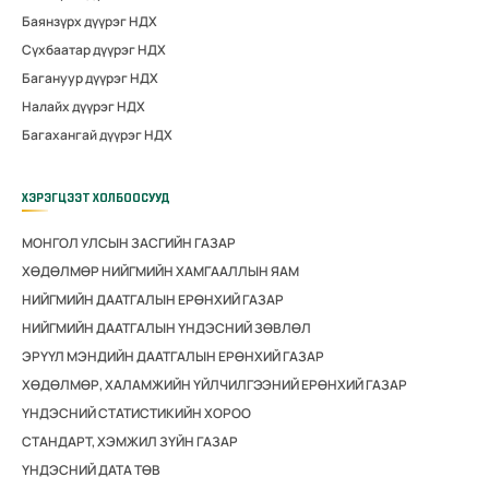
Баянзүрх дүүрэг НДХ
Сүхбаатар дүүрэг НДХ
Багануур дүүрэг НДХ
Налайх дүүрэг НДХ
Багахангай дүүрэг НДХ
ХЭРЭГЦЭЭТ ХОЛБООСУУД
МОНГОЛ УЛСЫН ЗАСГИЙН ГАЗАР
ХӨДӨЛМӨР НИЙГМИЙН ХАМГААЛЛЫН ЯАМ
НИЙГМИЙН ДААТГАЛЫН ЕРӨНХИЙ ГАЗАР
НИЙГМИЙН ДААТГАЛЫН ҮНДЭСНИЙ ЗӨВЛӨЛ
ЭРҮҮЛ МЭНДИЙН ДААТГАЛЫН ЕРӨНХИЙ ГАЗАР
ХӨДӨЛМӨР, ХАЛАМЖИЙН ҮЙЛЧИЛГЭЭНИЙ ЕРӨНХИЙ ГАЗАР
ҮНДЭСНИЙ СТАТИСТИКИЙН ХОРОО
СТАНДАРТ, ХЭМЖИЛ ЗҮЙН ГАЗАР
ҮНДЭСНИЙ ДАТА ТӨВ