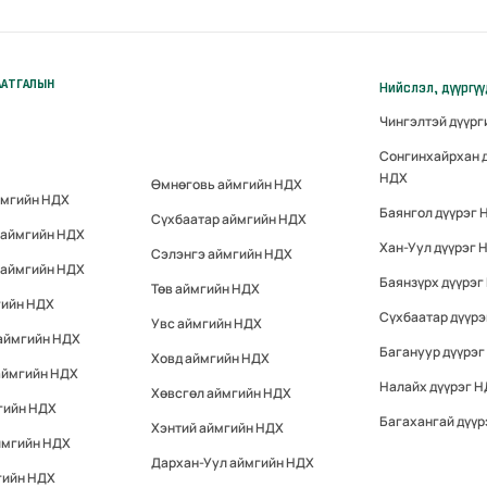
ААТГАЛЫН
Нийслэл, дүүргү
Чингэлтэй дүүр
Сонгинхайрхан 
НДХ
Өмнөговь аймгийн НДХ
ймгийн НДХ
Баянгол дүүрэг 
Сүхбаатар аймгийн НДХ
 аймгийн НДХ
Хан-Уул дүүрэг 
Сэлэнгэ аймгийн НДХ
 аймгийн НДХ
Баянзүрх дүүрэг
Төв аймгийн НДХ
гийн НДХ
Сүхбаатар дүүр
Увс аймгийн НДХ
 аймгийн НДХ
Багануур дүүрэг
Ховд аймгийн НДХ
аймгийн НДХ
Налайх дүүрэг 
Хөвсгөл аймгийн НДХ
гийн НДХ
Багахангай дүүр
Хэнтий аймгийн НДХ
ймгийн НДХ
Дархан-Уул аймгийн НДХ
гийн НДХ