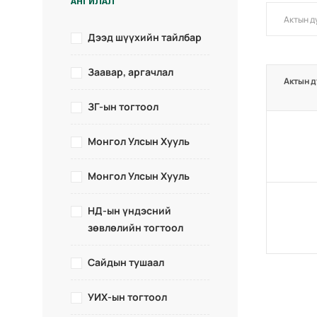
АНГИЛАЛ
Дээд шүүхийн тайлбар
Заавар, аргачлал
Актын д
ЗГ-ын тогтоол
Монгол Улсын Хууль
Монгол Улсын Хууль
НД-ын үндэсний
зөвлөлийн тогтоол
Сайдын тушаал
УИХ-ын тогтоол