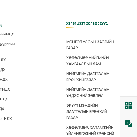
ХЭРЭГЦЭЭТ ХОЛБООСУУД
үд
гийн НДХ
МОНГОЛ УЛСЫН ЗАСГИЙН
дүүргийн
ГАЗАР
ХӨДӨЛМӨР НИЙГМИЙН
НДХ
ХАМГААЛЛЫН ЯАМ
НДХ
НИЙГМИЙН ДААТГАЛЫН
 НДХ
ЕРӨНХИЙ ГАЗАР
эг НДХ
НИЙГМИЙН ДААТГАЛЫН
ҮНДЭСНИЙ ЗӨВЛӨЛ
 НДХ
ЭРҮҮЛ МЭНДИЙН
НДХ
ДААТГАЛЫН ЕРӨНХИЙ
ГАЗАР
эг НДХ
ХӨДӨЛМӨР, ХАЛАМЖИЙН
ҮЙЛЧИЛГЭЭНИЙ ЕРӨНХИЙ