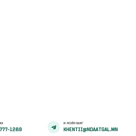
АХ
И-МЭЙЛ ХАЯГ
777-1289
KHENTII@NDAATGAL.MN