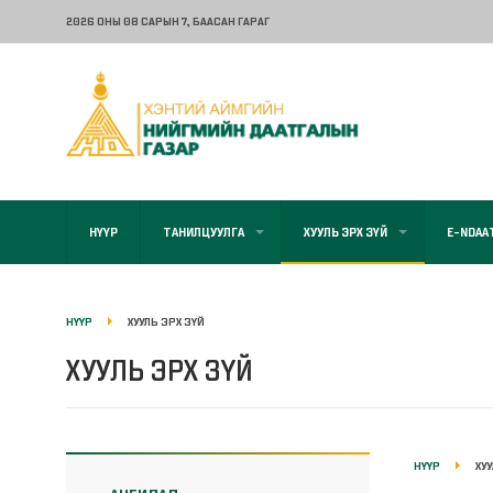
2026 ОНЫ 08 САРЫН 7
, БААСАН ГАРАГ
НҮҮР
ТАНИЛЦУУЛГА
ХУУЛЬ ЭРХ ЗҮЙ
E-NDAA
НҮҮР
ХУУЛЬ ЭРХ ЗҮЙ
ХУУЛЬ ЭРХ ЗҮЙ
НҮҮР
ХУ