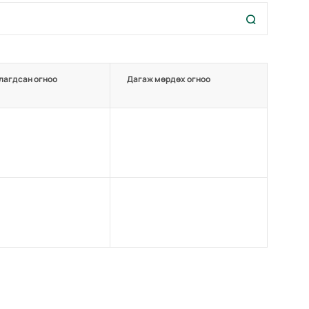
лагдсан огноо
Дагаж мөрдөх огноо