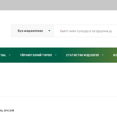
TGAL
ҮЙЛЧИЛГЭЭНИЙ ТӨРӨЛ
СТАТИСТИК МЭДЭЭЛЭЛ
МЭ
УЛЬ ЭРХ ЗҮЙ