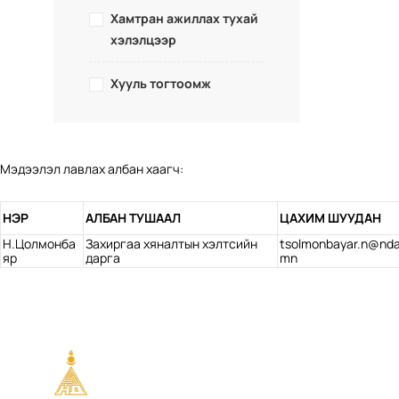
Хамтран ажиллах тухай
хэлэлцээр
Хууль тогтоомж
Мэдээлэл лавлах албан хаагч:
НЭР
АЛБАН ТУШААЛ
ЦАХИМ ШУУДАН
Н.Цолмонба
Захиргаа хяналтын хэлтсийн
tsolmonbayar.n@nda
яр
дарга
mn