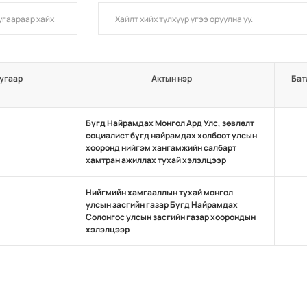
угаар
Актын нэр
Бат
Бүгд Найрамдах Монгол Ард Улс, зөвлөлт
социалист бүгд найрамдах холбоот улсын
хооронд нийгэм хангамжийн салбарт
хамтран ажиллах тухай хэлэлцээр
Нийгмийн хамгааллын тухай монгол
улсын засгийн газар Бүгд Найрамдах
Солонгос улсын засгийн газар хоорондын
хэлэлцээр