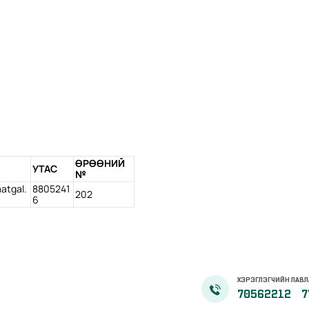
ӨРӨӨНИЙ
УТАС
№
atgal.
8805241
202
6
ХЭРЭГЛЭГЧИЙН ЛАВЛ
70562212
7