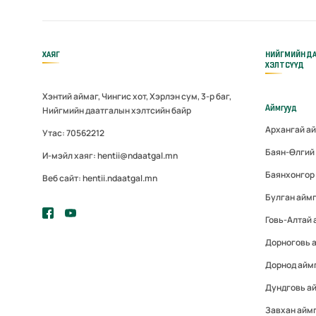
ХАЯГ
НИЙГМИЙН Д
ХЭЛТСҮҮД
Хэнтий аймаг, Чингис хот, Хэрлэн сум, 3-р баг,
Аймгууд
Нийгмийн даатгалын хэлтсийн байр
Архангай а
Утас: 70562212
Баян-Өлгий
И-мэйл хаяг: hentii@ndaatgal.mn
Баянхонгор
Веб сайт: hentii.ndaatgal.mn
Булган айм
Говь-Алтай
Дорноговь 
Дорнод айм
Дундговь а
Завхан айм