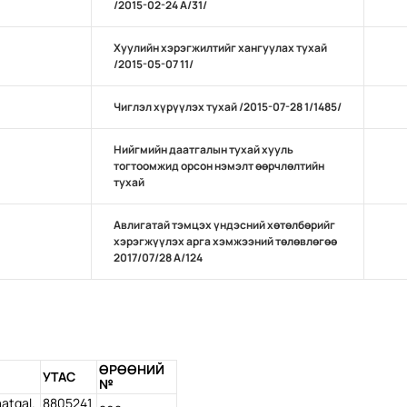
/2015-02-24 А/31/
Хуулийн хэрэгжилтийг хангуулах тухай
/2015-05-07 11/
Чиглэл хүрүүлэх тухай /2015-07-28 1/1485/
Нийгмийн даатгалын тухай хууль
тогтоомжид орсон нэмэлт өөрчлөлтийн
тухай
Авлигатай тэмцэх үндэсний хөтөлбөрийг
хэрэгжүүлэх арга хэмжээний төлөвлөгөө
2017/07/28 А/124
ӨРӨӨНИЙ
УТАС
№
atgal.
8805241