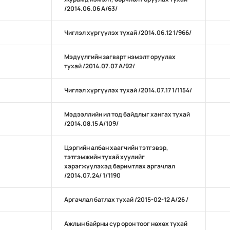
/2014.06.06 А/63/
Чиглэл хүргүүлэх тухай /2014.06.12 1/966/
Мэдүүлгийн загварт нэмэлт оруулах
тухай /2014.07.07 А/92/
Чиглэл хүргүүлэх тухай /2014.07.17 1/1154/
Мэдээллийн ил тод байдлыг хангах тухай
/2014.08.15 А/109/
Цэргийн албан хаагчийн тэтгэвэр,
тэтгэмжийн тухай хуулийг
хэрэгжүүлэхэд баримтлах аргачлал
/2014.07.24/ 1/1190
Аргачлал батлах тухай /2015-02-12 А/26 /
Ажлын байрны сур орон тоог нөхөх тухай