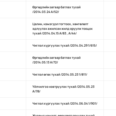
Өргөдлийн загвар батлах тухай
/2014.03.24 А/52/
Цалин, нэмэгдэл тогтоох, хөнгөлөлт
эдлүүлэх ажилсан жилд оруулж тооцох
тухай /2014.04.15 А/83 , А/44/
Чиглэл хүргүүлэх тухай /2014.04.29 1/615/
Өргөдлийн загвар батлах тухай
/2014.05.13 А/72/
Чиглэл өгөх тухай /2014.05.23 1/811/
Үйлчилгээ нэвтрүүлэх тухай /2014.05.23
А/78/
Чиглэл хүргүүлэх тухай /2014.06.04 1/901/
Журамд нэмэлт, өөрчлөлт оруулах тухай