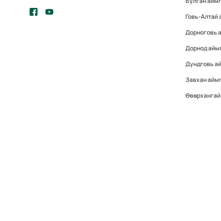
Булган айм
Говь-Алтай
Дорноговь 
Дорнод айм
Дундговь а
Завхан айм
Өвөрхангай