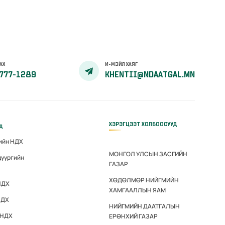
АХ
И-МЭЙЛ ХАЯГ
777-1289
KHENTII@NDAATGAL.MN
ХЭРЭГЦЭЭТ ХОЛБООСУУД
үд
гийн НДХ
МОНГОЛ УЛСЫН ЗАСГИЙН
дүүргийн
ГАЗАР
ХӨДӨЛМӨР НИЙГМИЙН
НДХ
ХАМГААЛЛЫН ЯАМ
НДХ
НИЙГМИЙН ДААТГАЛЫН
 НДХ
ЕРӨНХИЙ ГАЗАР