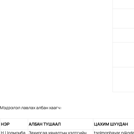
Мэдээлэл лавлах албан хаагч:
НЭР
АЛБАН ТУШААЛ
ЦАХИМ ШУУДАН
Н.Цолмонба
Захиргаа хяналтын хэлтсийн
tsolmonbayar.n@nda