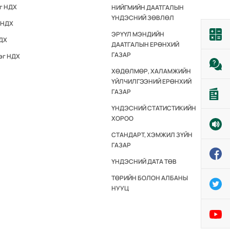
эг НДХ
НИЙГМИЙН ДААТГАЛЫН
ҮНДЭСНИЙ ЗӨВЛӨЛ
 НДХ
ЭРҮҮЛ МЭНДИЙН
НДХ
ДААТГАЛЫН ЕРӨНХИЙ
ГАЗАР
эг НДХ
ХӨДӨЛМӨР, ХАЛАМЖИЙН
ҮЙЛЧИЛГЭЭНИЙ ЕРӨНХИЙ
ГАЗАР
ҮНДЭСНИЙ СТАТИСТИКИЙН
ХОРОО
СТАНДАРТ, ХЭМЖИЛ ЗҮЙН
ГАЗАР
ҮНДЭСНИЙ ДАТА ТӨВ
ТӨРИЙН БОЛОН АЛБАНЫ
НУУЦ