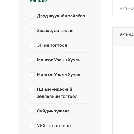
АНГИЛАЛ
Дээд шүүхийн тайлбар
Заавар, аргачлал
Актын д
ЗГ-ын тогтоол
Монгол Улсын Хууль
Монгол Улсын Хууль
НД-ын үндэсний
зөвлөлийн тогтоол
Сайдын тушаал
УИХ-ын тогтоол