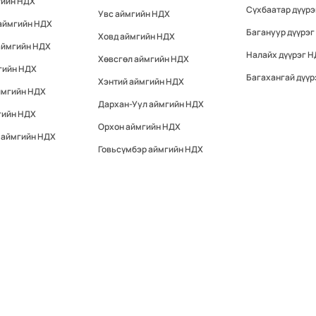
гийн НДХ
Сүхбаатар дүүр
Увс аймгийн НДХ
 аймгийн НДХ
Багануур дүүрэг
Ховд аймгийн НДХ
аймгийн НДХ
Налайх дүүрэг 
Хөвсгөл аймгийн НДХ
гийн НДХ
Багахангай дүүр
Хэнтий аймгийн НДХ
ймгийн НДХ
Дархан-Уул аймгийн НДХ
гийн НДХ
Орхон аймгийн НДХ
 аймгийн НДХ
Говьсүмбэр аймгийн НДХ