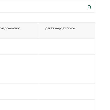
лагдсан огноо
Дагаж мөрдөх огноо