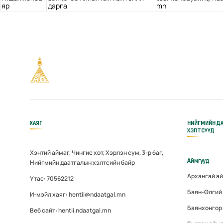
яр
дарга
mn
ХАЯГ
НИЙГМИЙН Д
ХЭЛТСҮҮД
Хэнтий аймаг, Чингис хот, Хэрлэн сум, 3-р баг,
Аймгууд
Нийгмийн даатгалын хэлтсийн байр
Архангай а
Утас: 70562212
Баян-Өлгий
И-мэйл хаяг: hentii@ndaatgal.mn
Баянхонгор
Веб сайт: hentii.ndaatgal.mn