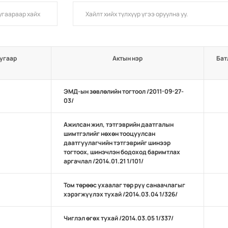
угаар
Актын нэр
Бат
ЭМД-ын зөвлөлийн тогтоол /2011-09-27-
03/
Ажилсан жил, тэтгэврийн даатгалын
шимтгэлийг нөхөн тооцуулсан
даатгуулагчийн тэтгэврийг шинээр
тогтоох, шинэчлэн бодоход баримтлах
аргачлал /2014.01.21 1/101/
Том төрөөс ухаалаг төр рүү санаачлагыг
хэрэгжүүлэх тухай /2014.03.04 1/326/
Чиглэл өгөх тухай /2014.03.05 1/337/