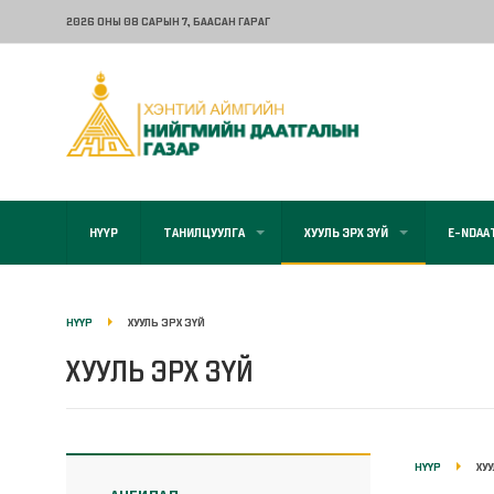
2026 ОНЫ 08 САРЫН 7
, БААСАН ГАРАГ
НҮҮР
ТАНИЛЦУУЛГА
ХУУЛЬ ЭРХ ЗҮЙ
E-NDAA
НҮҮР
ХУУЛЬ ЭРХ ЗҮЙ
ХУУЛЬ ЭРХ ЗҮЙ
НҮҮР
ХУ