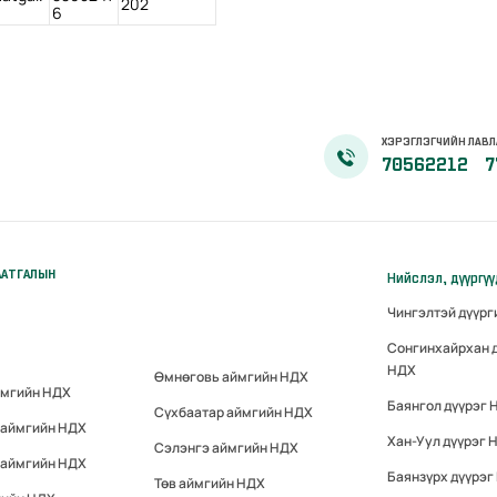
202
6
ХЭРЭГЛЭГЧИЙН ЛАВЛ
70562212
7
ААТГАЛЫН
Нийслэл, дүүргү
Чингэлтэй дүүр
Сонгинхайрхан 
НДХ
Өмнөговь аймгийн НДХ
ймгийн НДХ
Баянгол дүүрэг 
Сүхбаатар аймгийн НДХ
 аймгийн НДХ
Хан-Уул дүүрэг 
Сэлэнгэ аймгийн НДХ
 аймгийн НДХ
Баянзүрх дүүрэг
Төв аймгийн НДХ