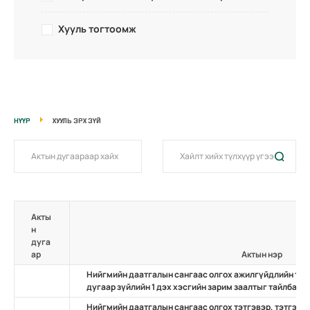
Хууль тогтоомж
НҮҮР
ХУУЛЬ ЭРХ ЗҮЙ
Акты
н
дуга
ар
Актын нэр
Нийгмийн даатгалын сангаас олгох ажилгүйдлийн тэт
дугаар зүйлийн 1 дэх хэсгийн зарим заалтыг тайлбарл
Нийгмийн даатгалын сангаас олгох тэтгэвэр, тэтгэмж