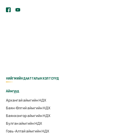
НИЙГМИЙН ДААТГАЛЫН ХЭЛТСҮҮД
Аймгууд
Архангай аймгийн НДХ
Баян-Өлгий аймгийн НДХ
Баянхонгор аймгийн НДХ
Булган аймгийн НДХ
Говь-Алтай аймгийн НДХ