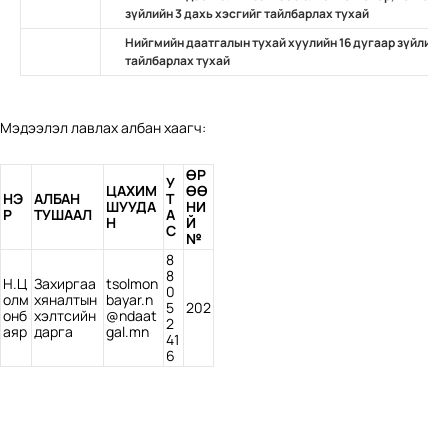
зүйлийн 3 дахь хэсгийг тайлбарлах тухай
Нийгмийн даатгалын тухай хуулийн 16 дугаар зүйлийн 
тайлбарлах тухай
Мэдээлэл лавлах албан хаагч:
ӨР
У
ЦАХИМ
ӨӨ
НЭ
АЛБАН
Т
ШУУДА
НИ
Р
ТУШААЛ
А
Н
Й
С
№
8
8
Н.Ц
Захиргаа
tsolmon
0
олм
хяналтын
bayar.n
5
202
онб
хэлтсийн
@ndaat
2
аяр
дарга
gal.mn
41
6