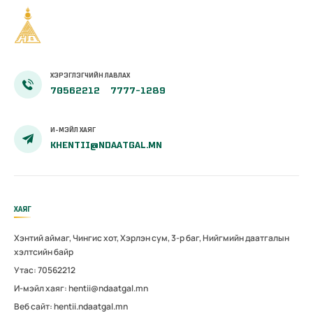
ХЭРЭГЛЭГЧИЙН ЛАВЛАХ
70562212
7777-1289
И-МЭЙЛ ХАЯГ
KHENTII@NDAATGAL.MN
ХАЯГ
Хэнтий аймаг, Чингис хот, Хэрлэн сум, 3-р баг, Нийгмийн даатгалын
хэлтсийн байр
Утас: 70562212
И-мэйл хаяг: hentii@ndaatgal.mn
Веб сайт: hentii.ndaatgal.mn