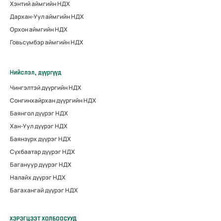
Хэнтий аймгийн НДХ
Дархан-Уул аймгийн НДХ
Орхон аймгийн НДХ
Говьсүмбэр аймгийн НДХ
Нийслэл, дүүргүүд
Чингэлтэй дүүргийн НДХ
Сонгинхайрхан дүүргийн НДХ
Баянгол дүүрэг НДХ
Хан-Уул дүүрэг НДХ
Баянзүрх дүүрэг НДХ
Сүхбаатар дүүрэг НДХ
Багануур дүүрэг НДХ
Налайх дүүрэг НДХ
Багахангай дүүрэг НДХ
ХЭРЭГЦЭЭТ ХОЛБООСУУД