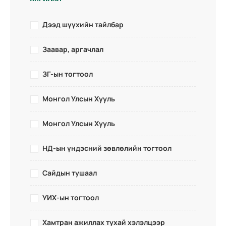
Дээд шүүхийн тайлбар
Заавар, аргачлал
ЗГ-ын тогтоол
Монгол Улсын Хууль
Монгол Улсын Хууль
НД-ын үндэсний зөвлөлийн тогтоол
Сайдын тушаал
УИХ-ын тогтоол
Хамтран ажиллах тухай хэлэлцээр