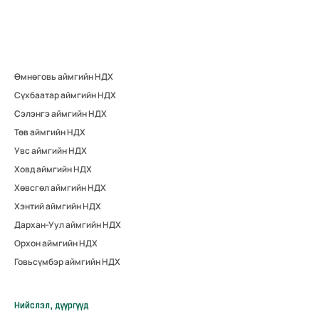
Өмнөговь аймгийн НДХ
Сүхбаатар аймгийн НДХ
Сэлэнгэ аймгийн НДХ
Төв аймгийн НДХ
Увс аймгийн НДХ
Ховд аймгийн НДХ
Хөвсгөл аймгийн НДХ
Хэнтий аймгийн НДХ
Дархан-Уул аймгийн НДХ
Орхон аймгийн НДХ
Говьсүмбэр аймгийн НДХ
Нийслэл, дүүргүүд