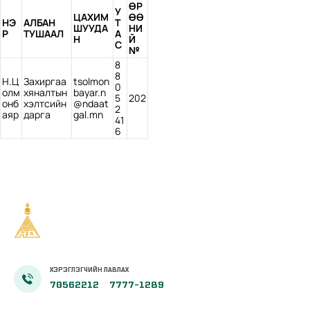
ӨР
У
ЦАХИМ
ӨӨ
НЭ
АЛБАН
Т
ШУУДА
НИ
Р
ТУШААЛ
А
Н
Й
С
№
8
8
Н.Ц
Захиргаа
tsolmon
0
олм
хяналтын
bayar.n
5
202
онб
хэлтсийн
@ndaat
2
аяр
дарга
gal.mn
41
6
ХЭРЭГЛЭГЧИЙН ЛАВЛАХ
70562212
7777-1289