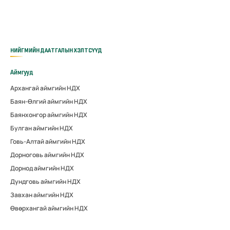
НИЙГМИЙН ДААТГАЛЫН ХЭЛТСҮҮД
Аймгууд
Архангай аймгийн НДХ
Баян-Өлгий аймгийн НДХ
Баянхонгор аймгийн НДХ
Булган аймгийн НДХ
Говь-Алтай аймгийн НДХ
Дорноговь аймгийн НДХ
Дорнод аймгийн НДХ
Дундговь аймгийн НДХ
Завхан аймгийн НДХ
Өвөрхангай аймгийн НДХ