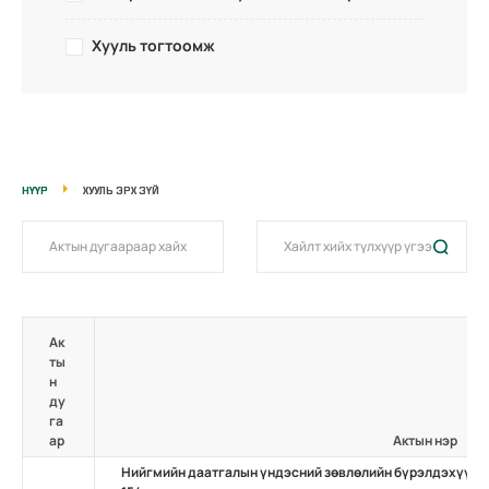
Хууль тогтоомж
НҮҮР
ХУУЛЬ ЭРХ ЗҮЙ
Ак
ты
н
ду
га
ар
Актын нэр
Нийгмийн даатгалын үндэсний зөвлөлийн бүрэлдэхүүний