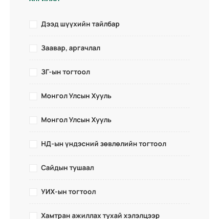
Дээд шүүхийн тайлбар
Заавар, аргачлал
ЗГ-ын тогтоол
Монгол Улсын Хууль
Монгол Улсын Хууль
НД-ын үндэсний зөвлөлийн тогтоол
Сайдын тушаал
УИХ-ын тогтоол
Хамтран ажиллах тухай хэлэлцээр