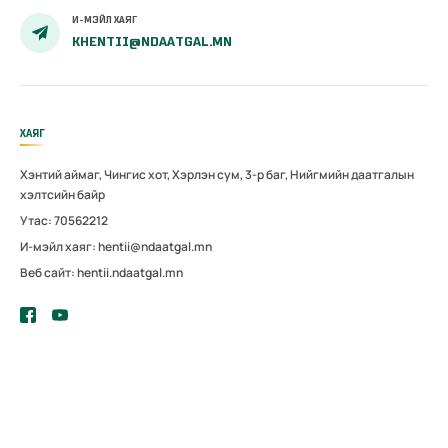
И-МЭЙЛ ХАЯГ
KHENTII@NDAATGAL.MN
ХАЯГ
Хэнтий аймаг, Чингис хот, Хэрлэн сум, 3-р баг, Нийгмийн даатгалын
хэлтсийн байр
Утас: 70562212
И-мэйл хаяг: hentii@ndaatgal.mn
Веб сайт: hentii.ndaatgal.mn