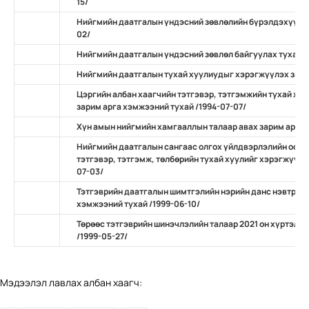
15/
Нийгмийн даатгалын үндэсний зөвлөлийн бүрэлдэхүүнд 
02/
Нийгмийн даатгалын үндэсний зөвлөл байгуулах тухай
Нийгмийн даатгалын тухай хуулиудыг хэрэгжүүлэх зарим
Цэргийн албан хаагчийн тэтгэвэр, тэтгэмжийн тухай ху
зарим арга хэмжээний тухай /1994-07-07/
Хүн амын нийгмийн хамгааллын талаар авах зарим арга х
Нийгмийн даатгалын сангаас олгох үйлдвэрлэлийн осол
тэтгэвэр, тэтгэмж, төлбөрийн тухай хуулийг хэрэгжүүлэ
07-03/
Тэтгэврийн даатгалын шимтгэлийн нэрийн данс нэвтрүүл
хэмжээний тухай /1999-06-10/
Төрөөс тэтгэврийн шинэчлэлийн талаар 2021 он хүртэл б
/1999-05-27/
Мэдээлэл лавлах албан хаагч: