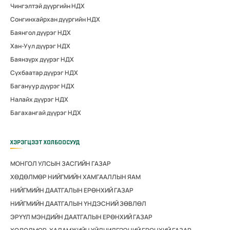
Чингэлтэй дүүргийн НДХ
Сонгинхайрхан дүүргийн НДХ
Баянгол дүүрэг НДХ
Хан-Уул дүүрэг НДХ
Баянзүрх дүүрэг НДХ
Сүхбаатар дүүрэг НДХ
Багануур дүүрэг НДХ
Налайх дүүрэг НДХ
Багахангай дүүрэг НДХ
ХЭРЭГЦЭЭТ ХОЛБООСУУД
МОНГОЛ УЛСЫН ЗАСГИЙН ГАЗАР
ХӨДӨЛМӨР НИЙГМИЙН ХАМГААЛЛЫН ЯАМ
НИЙГМИЙН ДААТГАЛЫН ЕРӨНХИЙ ГАЗАР
НИЙГМИЙН ДААТГАЛЫН ҮНДЭСНИЙ ЗӨВЛӨЛ
ЭРҮҮЛ МЭНДИЙН ДААТГАЛЫН ЕРӨНХИЙ ГАЗАР